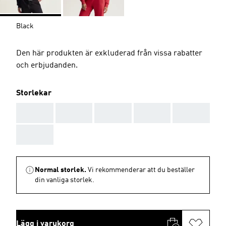
Black
Den här produkten är exkluderad från vissa rabatter
och erbjudanden.
Storlekar
AAA
AAA
AAA
AAA
AAA
AAA
Normal storlek.
Vi rekommenderar att du beställer
din vanliga storlek.
Lägg i varukorg