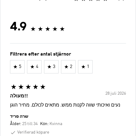
4.9
Filtrera efter antal stjärnor
5
4
3
2
1
28 juli 2026
מעולה!!
נעים ואיכותי שווה לקנות ממש. מתאים לכולם. מחיר הוגן
שרה פריד
Ålder:
25 till 34
Kön:
Kvinna
Verifierad köpare