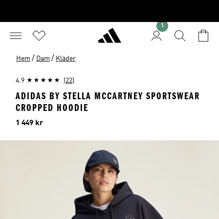
1
/
/
Hem
Dam
Kläder
4.9
(22)
ADIDAS BY STELLA MCCARTNEY SPORTSWEAR
CROPPED HOODIE
Pris
1 449 kr