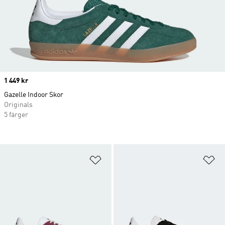
Price
1 449 kr
Gazelle Indoor Skor
Originals
5 färger
Lägg till på önskelistan
Lä