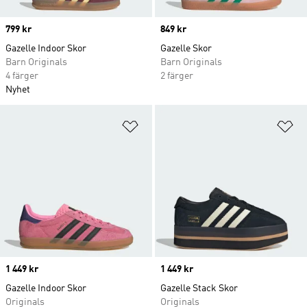
Price
799 kr
Price
849 kr
Gazelle Indoor Skor
Gazelle Skor
Barn Originals
Barn Originals
4 färger
2 färger
Nyhet
Lägg till på önskelistan
Lä
Price
1 449 kr
Price
1 449 kr
Gazelle Indoor Skor
Gazelle Stack Skor
Originals
Originals