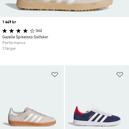
Price
1 649 kr
(64)
Gazelle Spikeless Golfskor
Performance
3 färger
Lägg till på önskelistan
Lä