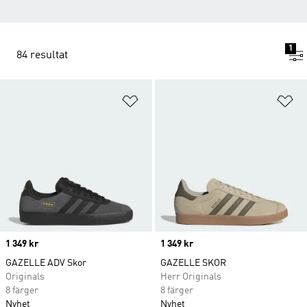
1
84 resultat
Lägg till på önskelistan
Lä
Price
1 349 kr
Price
1 349 kr
GAZELLE ADV Skor
GAZELLE SKOR
Originals
Herr Originals
8 färger
8 färger
Nyhet
Nyhet