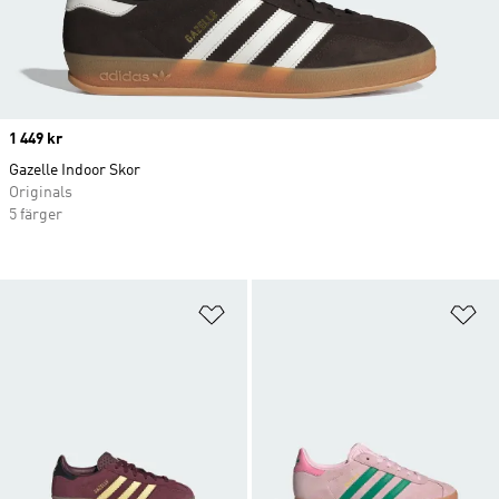
Price
1 449 kr
Gazelle Indoor Skor
Originals
5 färger
Lägg till på önskelistan
Lä