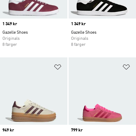
Price
1 349 kr
Price
1 349 kr
Gazelle Shoes
Gazelle Shoes
Originals
Originals
8 färger
8 färger
Lägg till på önskelistan
Lä
Price
949 kr
Price
799 kr