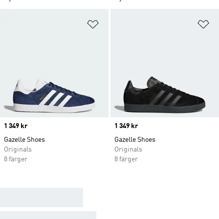
Lägg till på önskelistan
Lä
Price
1 349 kr
Price
1 349 kr
Gazelle Shoes
Gazelle Shoes
Originals
Originals
8 färger
8 färger