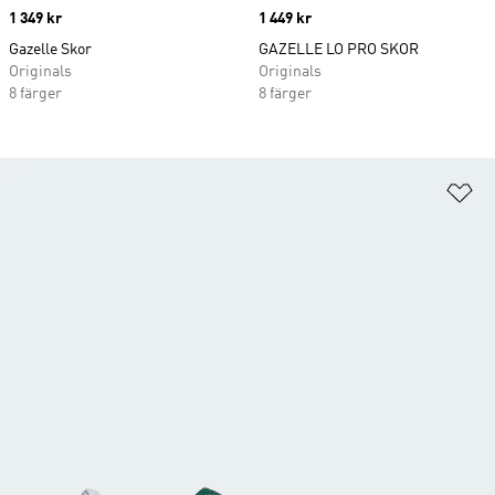
Price
1 349 kr
Price
1 449 kr
Gazelle Skor
GAZELLE LO PRO SKOR
Originals
Originals
8 färger
8 färger
Lä