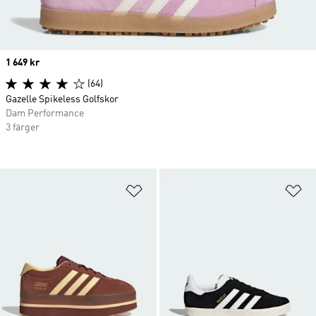
Price
1 649 kr
(64)
Gazelle Spikeless Golfskor
Dam Performance
3 färger
Lägg till på önskelistan
Lä