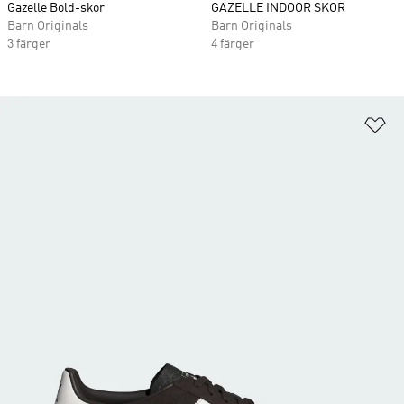
Gazelle Bold-skor
GAZELLE INDOOR SKOR
Barn Originals
Barn Originals
3 färger
4 färger
Lä