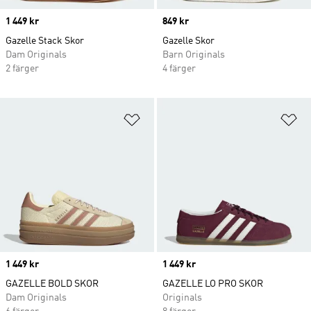
Price
1 449 kr
Price
849 kr
Gazelle Stack Skor
Gazelle Skor
Dam Originals
Barn Originals
2 färger
4 färger
Lägg till på önskelistan
Lä
Price
1 449 kr
Price
1 449 kr
GAZELLE BOLD SKOR
GAZELLE LO PRO SKOR
Dam Originals
Originals