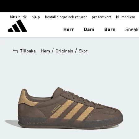
hitta butik
hjälp
beställningar och returer
presentkort
bli medlem
Herr
Dam
Barn
Sneak
/
/
Tillbaka
Hem
Originals
Skor