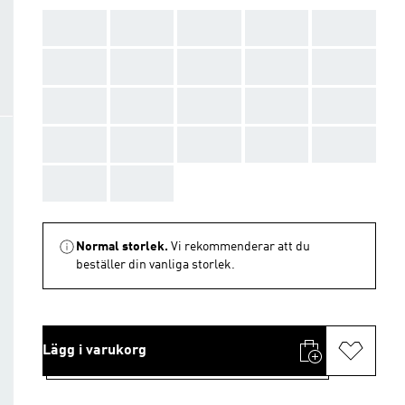
AAA
AAA
AAA
AAA
AAA
AAA
AAA
AAA
AAA
AAA
AAA
AAA
AAA
AAA
AAA
AAA
AAA
AAA
AAA
AAA
AAA
AAA
Normal storlek.
Vi rekommenderar att du
beställer din vanliga storlek.
Lägg i varukorg