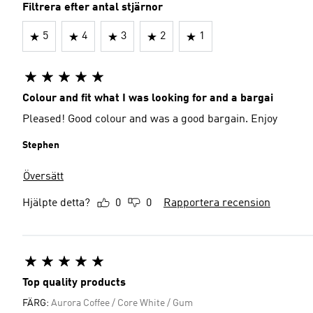
Filtrera efter antal stjärnor
5
4
3
2
1
Colour and fit what I was looking for and a bargai
Pleased! Good colour and was a good bargain. Enjoy
Stephen
Översätt
Hjälpte detta?
0
0
Rapportera recension
Top quality products
FÄRG:
Aurora Coffee / Core White / Gum