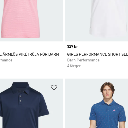
Price
329 kr
L ÄRMLÖS PIKÉTRÖJA FÖR BARN
GIRLS PERFORMANCE SHORT SLE
ormance
Barn Performance
4 färger
nskelistan
Lägg till på önskelistan