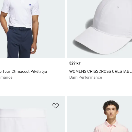
Price
329 kr
 Tour Climacool Pikétröja
WOMENS CRISSCROSS CRESTABL
rmance
Dam Performance
nskelistan
Lägg till på önskelistan