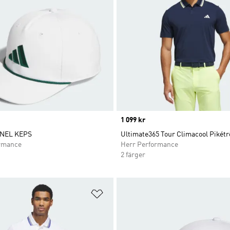
Price
1 099 kr
NEL KEPS
Ultimate365 Tour Climacool Pikétr
rmance
Herr Performance
2 färger
nskelistan
Lägg till på önskelistan