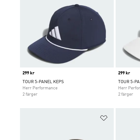
Price
299 kr
Price
299 kr
TOUR 5-PANEL KEPS
TOUR 5-PA
Herr Performance
Herr Perfo
2 färger
2 färger
Lägg till på ö