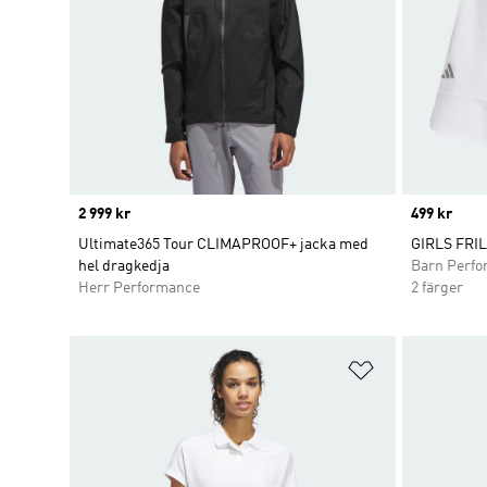
Price
2 999 kr
Price
499 kr
Ultimate365 Tour CLIMAPROOF+ jacka med
GIRLS FRI
hel dragkedja
Barn Perf
Herr Performance
2 färger
Lägg till på ö