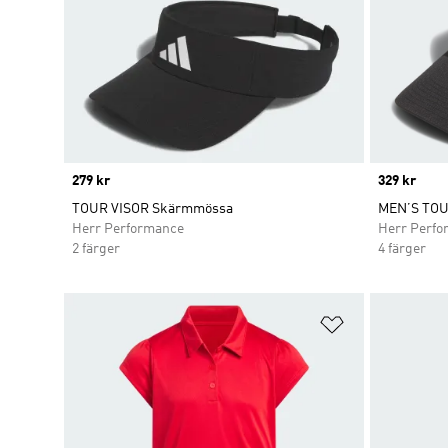
Price
279 kr
Price
329 kr
TOUR VISOR Skärmmössa
MEN’S TO
Herr Performance
Herr Perfo
2 färger
4 färger
Lägg till på ö