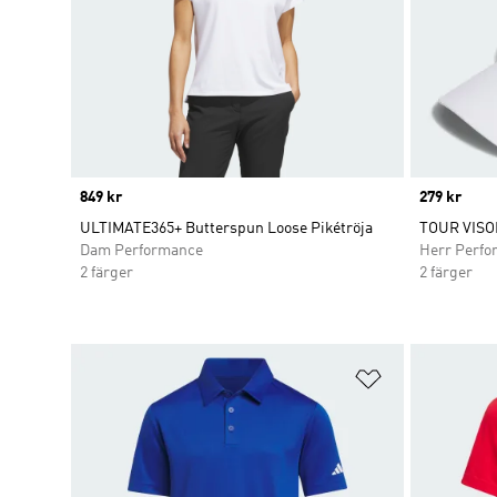
Price
849 kr
Price
279 kr
ULTIMATE365+ Butterspun Loose Pikétröja
TOUR VISO
Dam Performance
Herr Perfo
2 färger
2 färger
Lägg till på ö