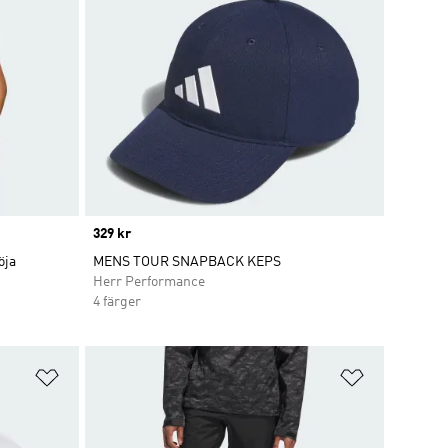
Price
329 kr
öja
MENS TOUR SNAPBACK KEPS
Herr Performance
4 färger
Lägg till på önskelistan
Lägg till p