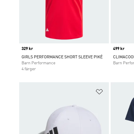
Price
329 kr
Price
499 kr
GIRLS PERFORMANCE SHORT SLEEVE PIKÉ
CLIMACOO
Barn Performance
Barn Perf
4 färger
Lägg till på ö