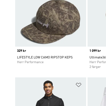
Price
329 kr
Price
1 099 kr
LIFESTYLE LOW CAMO RIPSTOP KEPS
Ultimate365
Herr Performance
Herr Perfo
2 färger
Lägg till på ö