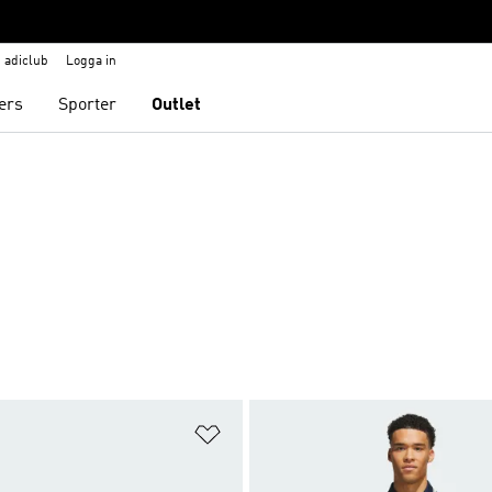
adiclub
Logga in
ers
Sporter
Outlet
nskelistan
Lägg till på önskelistan