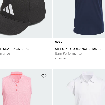
Price
329 kr
UR SNAPBACK KEPS
GIRLS PERFORMANCE SHORT SLE
rmance
Barn Performance
4 färger
nskelistan
Lägg till på önskelistan