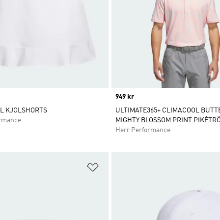
Price
949 kr
LL KJOLSHORTS
ULTIMATE365+ CLIMACOOL BUT
ormance
MIGHTY BLOSSOM PRINT PIKÉTR
Herr Performance
nskelistan
Lägg till på önskelistan