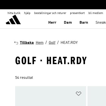
hitta butik
hjälp
beställningar och returer
presentkort
bli medlem
Herr
Dam
Barn
Sneak
Tillbaka
Hem
Golf
HEAT.RDY
GOLF · HEAT.RDY
54 resultat
Lägg till på ö