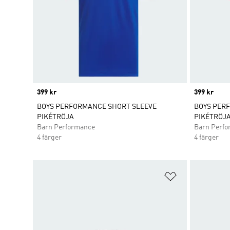
Price
399 kr
Price
399 kr
BOYS PERFORMANCE SHORT SLEEVE
BOYS PER
PIKÉTRÖJA
PIKÉTRÖJ
Barn Performance
Barn Perf
4 färger
4 färger
Lägg till på ö