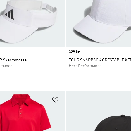
Price
329 kr
R Skärmmössa
TOUR SNAPBACK CRESTABLE KE
rmance
Herr Performance
nskelistan
Lägg till på önskelistan