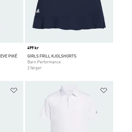
Price
499 kr
EVE PIKÉ
GIRLS FRILL KJOLSHORTS
Barn Performance
2 färger
Lägg till på önskelistan
Lägg till p