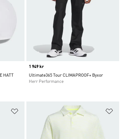
Price
1 949 kr
E HATT
Ultimate365 Tour CLIMAPROOF+ Byxor
Herr Performance
Lägg till på önskelistan
Lägg till p