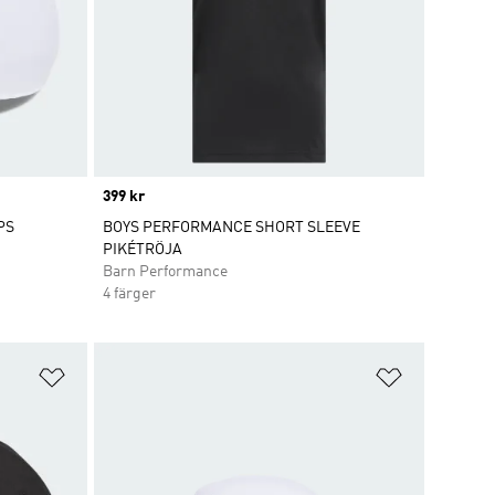
Price
399 kr
PS
BOYS PERFORMANCE SHORT SLEEVE
PIKÉTRÖJA
Barn Performance
4 färger
Lägg till på önskelistan
Lägg till p