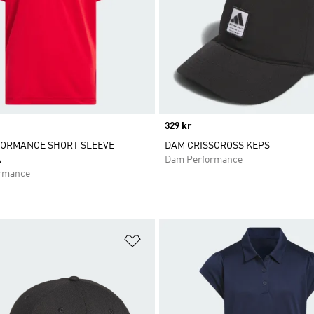
Price
329 kr
FORMANCE SHORT SLEEVE
DAM CRISSCROSS KEPS
A
Dam Performance
ormance
nskelistan
Lägg till på önskelistan