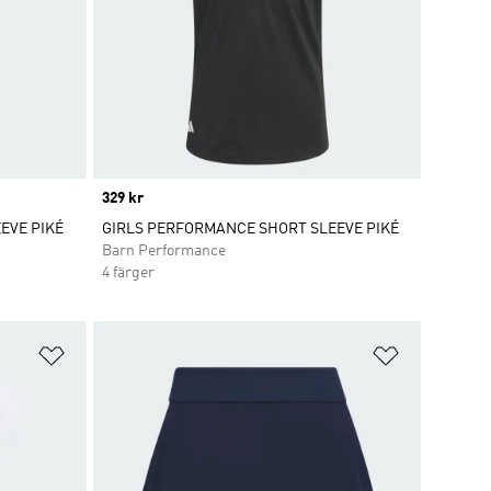
Price
329 kr
EVE PIKÉ
GIRLS PERFORMANCE SHORT SLEEVE PIKÉ
Barn Performance
4 färger
Lägg till på önskelistan
Lägg till p