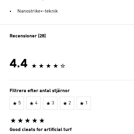
Nanostrike+-teknik
Recensioner (28)
4.4
Filtrera efter antal stjärnor
5
4
3
2
1
Good cleats for artificial turf