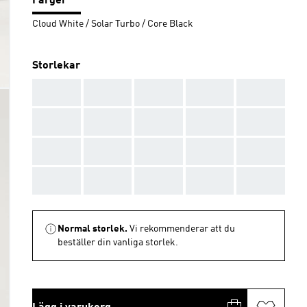
Färger
Cloud White / Solar Turbo / Core Black
Storlekar
AAA
AAA
AAA
AAA
AAA
AAA
AAA
AAA
AAA
AAA
AAA
AAA
AAA
AAA
AAA
AAA
AAA
AAA
AAA
AAA
Normal storlek.
Vi rekommenderar att du
beställer din vanliga storlek.