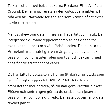
Ta kontrollen med fotbollsskorna Predator Elite Artificial
Ground. De har inspirerats av den ostoppbara jakten på
mål och är utformade för spelare som kräver något extra
av sin utrustning.
Nanostrike+-ovandelen i mesh är fjäderlätt och mjuk. De
integrerade gummigreppelementen är designade för
exakta skott i torra och våta förhållanden. Det slitstarka
Primeknit-materialet ger en mångsidig och dynamisk
passform och omsluter foten sömlöst och bekvämt med
enastående stretchegenskaper.
De här lätta fotbollsskorna har en Strikeframe-platta som
ger pålitligt grepp och POWERSPINE-teknik som ger
stabilitet för mellanfoten, så du kan göra kraftfulla skott.
Plösen och snörningen gör att du snabbt kan justera
passformen och göra dig redo. De fasta dobbarna fördelar
trycket jämnt.