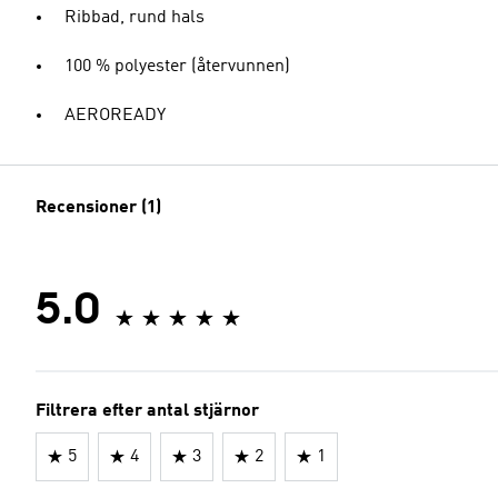
Ribbad, rund hals
100 % polyester (återvunnen)
AEROREADY
Recensioner (1)
5.0
Filtrera efter antal stjärnor
5
4
3
2
1