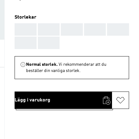
Storlekar
AAA
AAA
AAA
AAA
AAA
AAA
AAA
Normal storlek.
Vi rekommenderar att du
beställer din vanliga storlek.
Lägg i varukorg