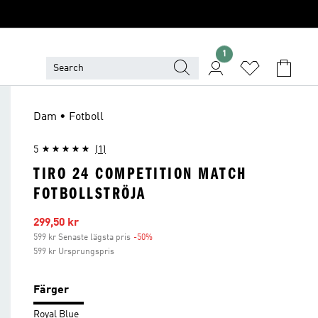
1
Dam • Fotboll
5
(1)
TIRO 24 COMPETITION MATCH
FOTBOLLSTRÖJA
Reapris
299,50 kr
599 kr Senaste lägsta pris
-50%
Rabatt
599 kr Ursprungspris
Färger
Royal Blue