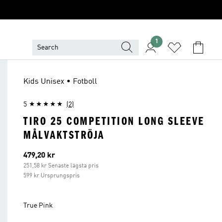
1
Kids Unisex • Fotboll
5
(2)
TIRO 25 COMPETITION LONG SLEEVE
MÅLVAKTSTRÖJA
Aktuellt pris
479,20 kr
251,58 kr Senaste lägsta pris
599 kr Ursprungspris
True Pink