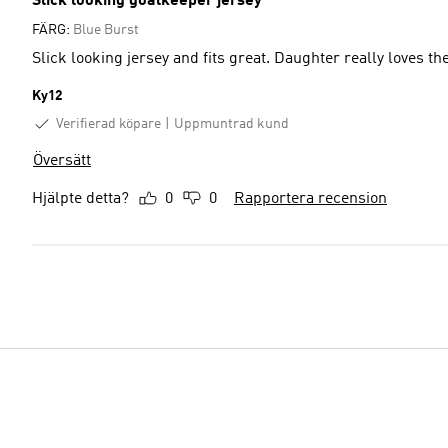
Slick looking goalkeeper jersey
FÄRG:
Blue Burst
Slick looking jersey and fits great. Daughter really loves the
Ky12
Verifierad köpare
Uppmuntrad kund
Översätt
Hjälpte detta?
0
0
Rapportera recension