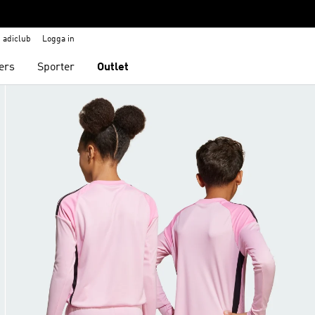
adiclub
Logga in
ers
Sporter
Outlet