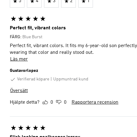
5
4
3
2
1
Perfect fit, vibrant colors
FÄRG:
Blue Burst
Perfect fit, vibrant colors. It fits my 6-year-old son perfectl
wearing that color and really stood out.
Läs mer
Gustavorlopez
Verifierad köpare
Uppmuntrad kund
Översätt
Hjälpte detta?
0
0
Rapportera recension