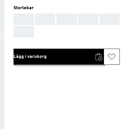
Storlekar
AAA
AAA
AAA
AAA
AAA
AAA
Lägg i varukorg