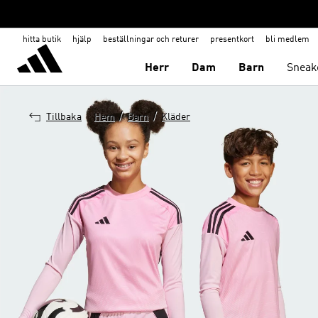
hitta butik
hjälp
beställningar och returer
presentkort
bli medlem
Herr
Dam
Barn
Sneak
/
/
Tillbaka
Hem
Barn
Kläder