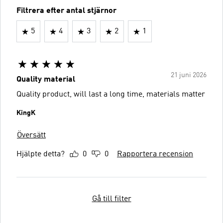
Filtrera efter antal stjärnor
5
4
3
2
1
21 juni 2026
Quality material
Quality product, will last a long time, materials matter
KingK
Översätt
Hjälpte detta?
0
0
Rapportera recension
Gå till filter