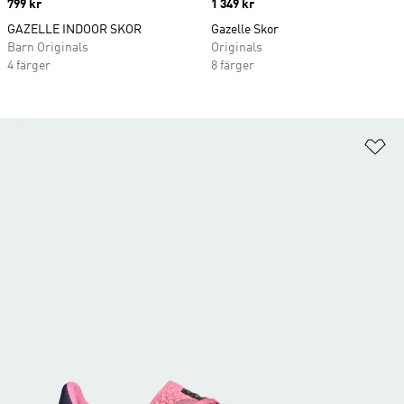
Price
799 kr
Price
1 349 kr
GAZELLE INDOOR SKOR
Gazelle Skor
Barn Originals
Originals
4 färger
8 färger
Lä