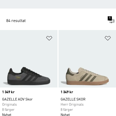
1
84 resultat
Lägg till på önskelistan
Lä
Price
1 349 kr
Price
1 349 kr
GAZELLE ADV Skor
GAZELLE SKOR
Originals
Herr Originals
8 färger
8 färger
Nyhet
Nyhet