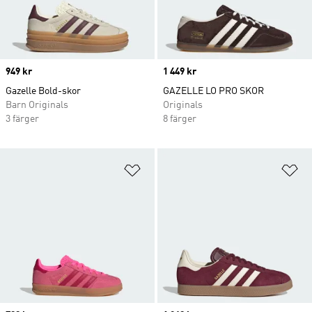
Price
949 kr
Price
1 449 kr
Gazelle Bold-skor
GAZELLE LO PRO SKOR
Barn Originals
Originals
3 färger
8 färger
Lägg till på önskelistan
Lä