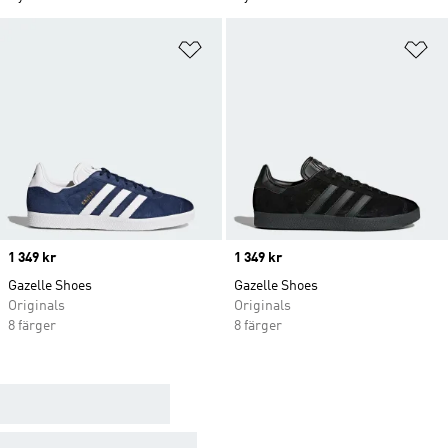
Lägg till på önskelistan
Lä
Price
1 349 kr
Price
1 349 kr
Gazelle Shoes
Gazelle Shoes
Originals
Originals
8 färger
8 färger