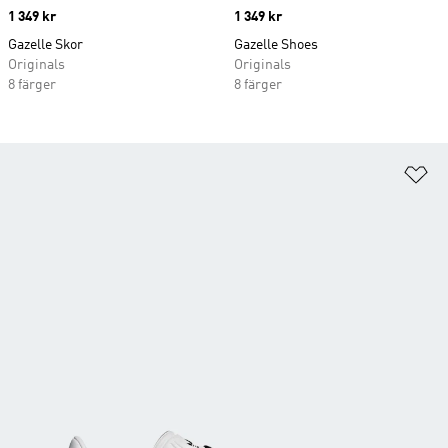
Price
1 349 kr
Price
1 349 kr
Gazelle Skor
Gazelle Shoes
Originals
Originals
8 färger
8 färger
Lä