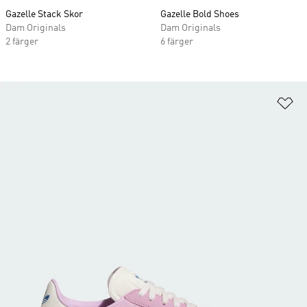
Gazelle Stack Skor
Gazelle Bold Shoes
Dam Originals
Dam Originals
2 färger
6 färger
Lä