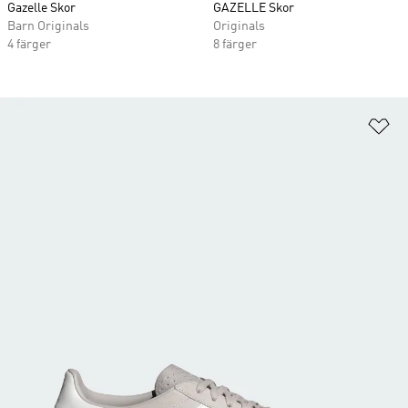
Gazelle Skor
GAZELLE Skor
Barn Originals
Originals
4 färger
8 färger
Lä