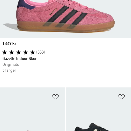
Price
1 449 kr
(338)
Gazelle Indoor Skor
Originals
5 färger
Lägg till på önskelistan
Lä