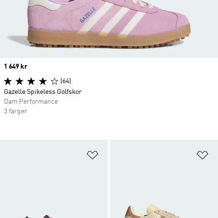
Price
1 649 kr
(64)
Gazelle Spikeless Golfskor
Dam Performance
3 färger
Lägg till på önskelistan
Lä