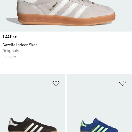
Price
1 449 kr
Gazelle Indoor Skor
Originals
5 färger
Lägg till på önskelistan
Lä