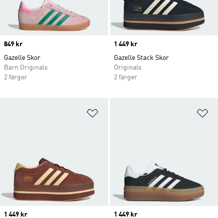
Price
849 kr
Price
1 449 kr
Gazelle Skor
Gazelle Stack Skor
Barn Originals
Originals
2 färger
2 färger
Lägg till på önskelistan
Lä
Price
1 449 kr
Price
1 449 kr