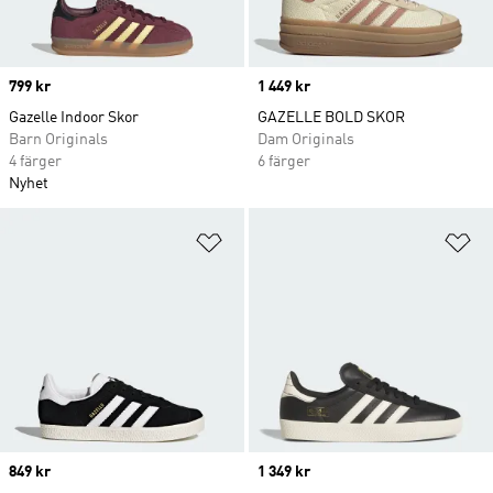
Price
799 kr
Price
1 449 kr
Gazelle Indoor Skor
GAZELLE BOLD SKOR
Barn Originals
Dam Originals
4 färger
6 färger
Nyhet
Lägg till på önskelistan
Lä
Price
849 kr
Price
1 349 kr