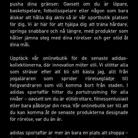
pusha dina gränser. Oavsett om du är löpare,
basketspelare, fotbollsspelare eller någon som bara
älskar att hålla dig aktiv så är vår sportbutik platsen
för dig. Vi är här för att hjälpa dig att träna hårdare,
springa snabbare och nå längre, med produkter som
håller jämna steg med dina rörelser och ger stöd åt
dina mål.
Upptäck vår onlinebutik för de senaste adidas-
kollektionerna, där innovation möter stil. Vi stöttar alla
som strävar efter att bli sitt bästa jag, allt från
yogaläraren som sprider rörelseglädje till
helgvandraren som vill komma bort från staden. I
adidas sportaffär hittar du portutrustning för alla
nivåer – oavsett om du är elitidrottare, fitnessentusiast
eller bara påbörjar din resa. Vår onlinebutik ser till att
du kan komma åt de senaste produkterna designade
för rörelse, var du än är.
adidas sportaffär är mer än bara en plats att shoppa –