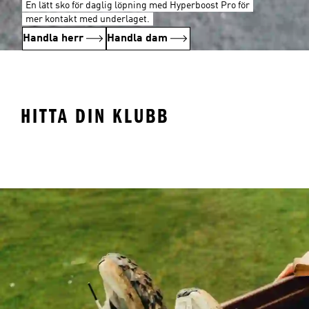
En lätt sko för daglig löpning med Hyperboost Pro för
mer kontakt med underlaget.
Handla herr
Handla dam
HITTA DIN KLUBB
Liverpool
Arsenal
Ma