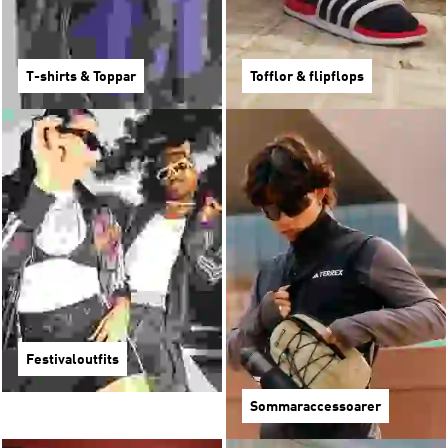
T-shirts & Toppar
Tofflor & flipflops
Festivaloutfits
Sommaraccessoarer