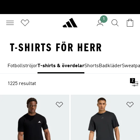
1
T-SHIRTS FÖR HERR
Fotbollströjor
T-shirts & överdelar
Shorts
Badkläder
Sweatpa
2
1225 resultat
Lägg till på önskelistan
Lä