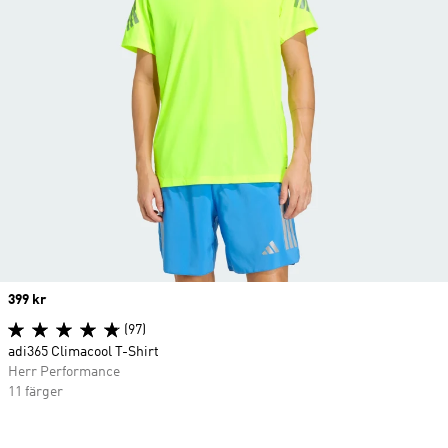
Price
399 kr
(97)
adi365 Climacool T-Shirt
Herr Performance
11 färger