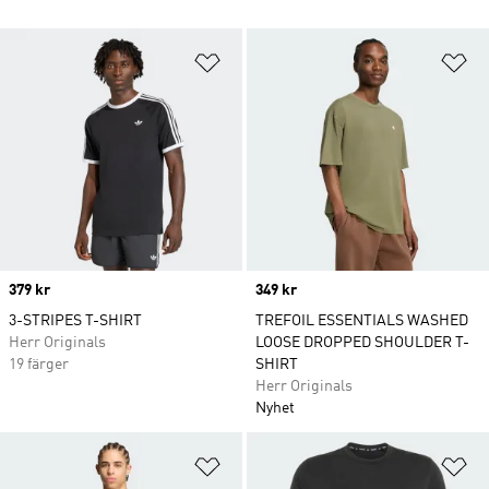
Lägg till på önskelistan
Lä
Price
379 kr
Price
349 kr
3-STRIPES T-SHIRT
TREFOIL ESSENTIALS WASHED
Herr Originals
LOOSE DROPPED SHOULDER T-
19 färger
SHIRT
Herr Originals
Nyhet
Lägg till på önskelistan
Lä