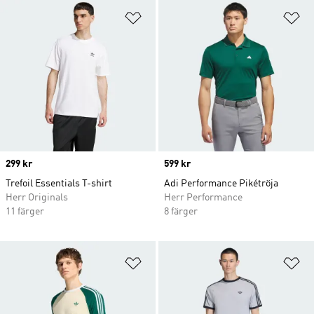
Lägg till på önskelistan
Lä
Price
299 kr
Price
599 kr
Trefoil Essentials T-shirt
Adi Performance Pikétröja
Herr Originals
Herr Performance
11 färger
8 färger
Lägg till på önskelistan
Lä