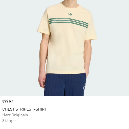
Price
399 kr
CHEST STRIPES T-SHIRT
Herr Originals
3 färger