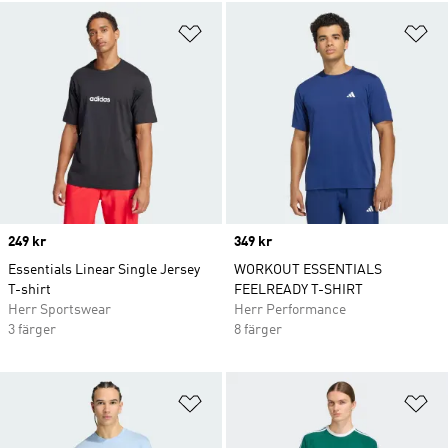
Lägg till på önskelistan
Lä
Price
249 kr
Price
349 kr
Essentials Linear Single Jersey
WORKOUT ESSENTIALS
T-shirt
FEELREADY T-SHIRT
Herr Sportswear
Herr Performance
3 färger
8 färger
Lägg till på önskelistan
Lä