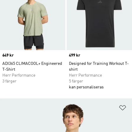
Price
649 kr
Price
499 kr
ADI365 CLIMACOOL+ Engineered
Designed for Training Workout T-
T-Shirt
shirt
Herr Performance
Herr Performance
3 färger
5 färger
kan personaliseras
Lä