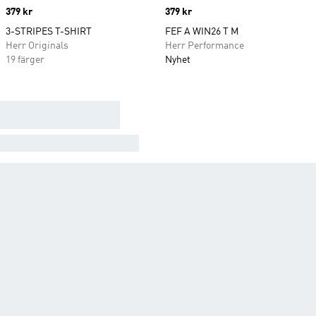
Price
379 kr
Price
379 kr
3-STRIPES T-SHIRT
FEF A WIN26 T M
Herr Originals
Herr Performance
19 färger
Nyhet