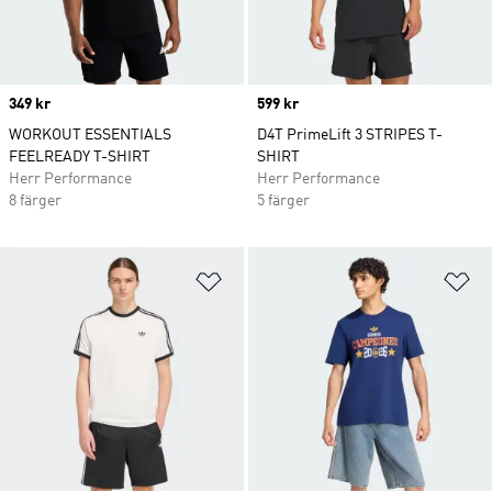
Price
349 kr
Price
599 kr
WORKOUT ESSENTIALS
D4T PrimeLift 3 STRIPES T-
FEELREADY T-SHIRT
SHIRT
Herr Performance
Herr Performance
8 färger
5 färger
Lägg till på önskelistan
Lä