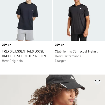
Price
299 kr
Price
399 kr
TREFOIL ESSENTIALS LOOSE
Club Tennis Climacool T-shirt
DROPPED SHOULDER T-SHIRT
Herr Performance
Herr Originals
5 färger
Lä