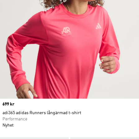
Price
699 kr
adi365 adidas Runners långärmad t-shirt
Performance
Nyhet