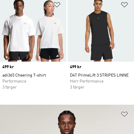
Lägg till på önskelistan
Lä
Price
499 kr
Price
499 kr
adi365 Cheering T-shirt
D4T PrimeLift 3 STRIPES LINNE
Performance
Herr Performance
3 färger
3 färger
Lä