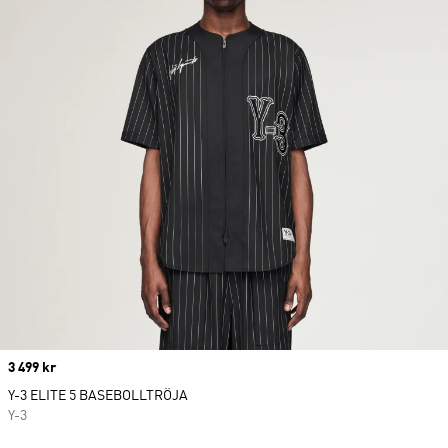
Price
3 499 kr
Y-3 ELITE 5 BASEBOLLTRÖJA
Y-3