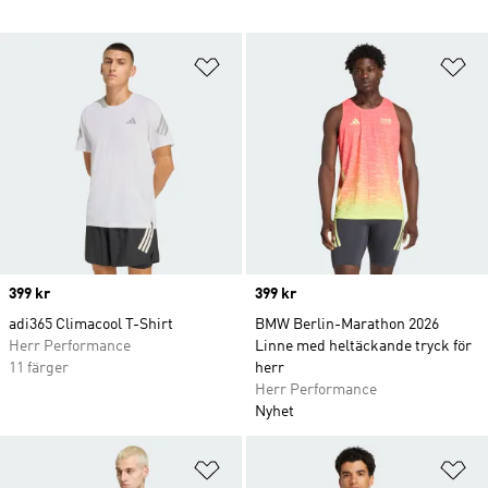
Lägg till på önskelistan
Lä
Price
399 kr
Price
399 kr
adi365 Climacool T-Shirt
BMW Berlin-Marathon 2026
Herr Performance
Linne med heltäckande tryck för
11 färger
herr
Herr Performance
Nyhet
Lägg till på önskelistan
Lä