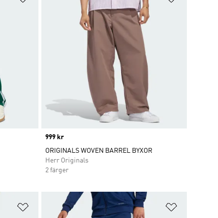
Price
999 kr
ORIGINALS WOVEN BARREL BYXOR
Herr Originals
2 färger
Lägg till på önskelistan
Lägg till p