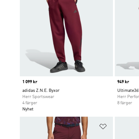
Price
1 099 kr
Price
949 kr
adidas Z.N.E. Byxor
Ultimate36
Herr Sportswear
Herr Perfo
4 färger
8 färger
Nyhet
Lägg till på ö