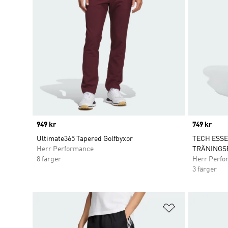
Price
949 kr
Price
749 kr
Ultimate365 Tapered Golfbyxor
TECH ESS
Herr Performance
TRÄNINGS
8 färger
Herr Perfo
3 färger
Lägg till på ö