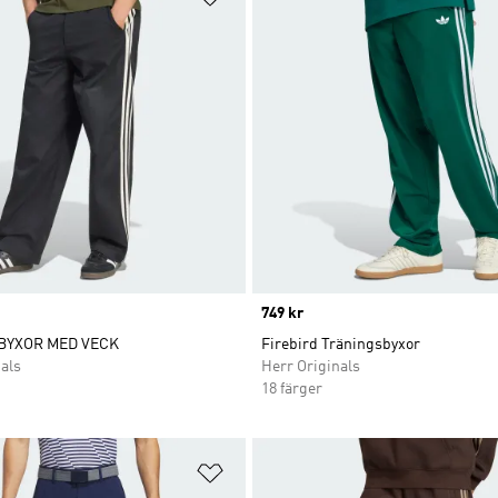
Price
749 kr
 BYXOR MED VECK
Firebird Träningsbyxor
als
Herr Originals
18 färger
nskelistan
Lägg till på önskelistan