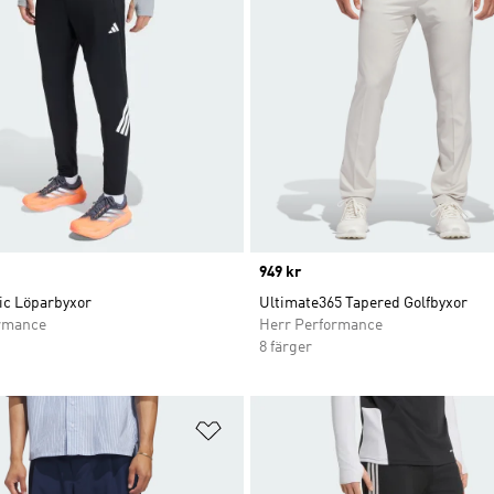
Price
949 kr
ic Löparbyxor
Ultimate365 Tapered Golfbyxor
rmance
Herr Performance
8 färger
nskelistan
Lägg till på önskelistan