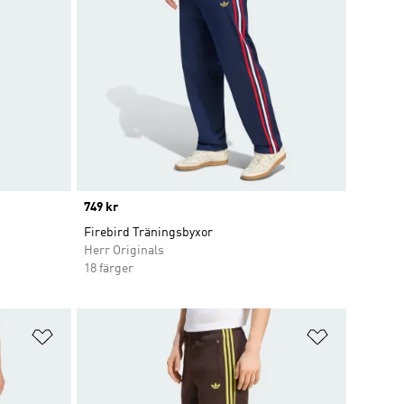
Price
749 kr
Firebird Träningsbyxor
Herr Originals
18 färger
Lägg till på önskelistan
Lägg till p