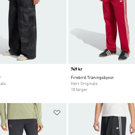
Price
749 kr
r
Firebird Träningsbyxor
als
Herr Originals
18 färger
nskelistan
Lägg till på önskelistan