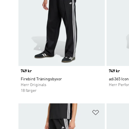
Price
749 kr
Price
749 kr
Firebird Träningsbyxor
adi365 Icon
Herr Originals
Herr Perfo
18 färger
Lägg till på ö