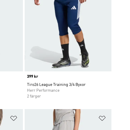
Price
399 kr
Tiro26 League Training 3/4 Byxor
Herr Performance
2 färger
Lägg till på önskelistan
Lägg till p