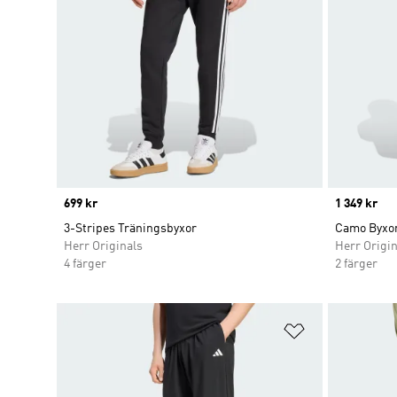
Price
699 kr
Price
1 349 kr
3-Stripes Träningsbyxor
Camo Byxo
Herr Originals
Herr Origin
4 färger
2 färger
Lägg till på ö