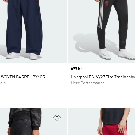
Price
699 kr
S WOVEN BARREL BYXOR
Liverpool FC 26/27 Tiro Träningsb
als
Herr Performance
nskelistan
Lägg till på önskelistan