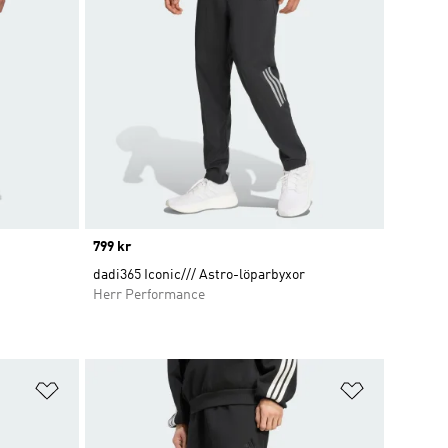
Price
799 kr
dadi365 Iconic/// Astro-löparbyxor
Herr Performance
Lägg till på önskelistan
Lägg till p