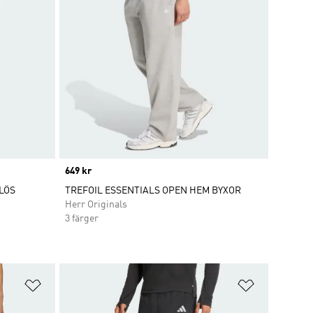
Price
649 kr
LÖS
TREFOIL ESSENTIALS OPEN HEM BYXOR
Herr Originals
3 färger
Lägg till på önskelistan
Lägg till p