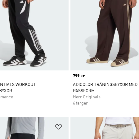
Price
799 kr
ENTIALS WORKOUT
ADICOLOR TRÄNINGSBYXOR MED 
BYXOR
PASSFORM
rmance
Herr Originals
6 färger
nskelistan
Lägg till på önskelistan