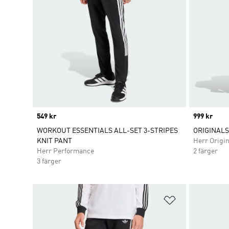
Price
549 kr
Price
999 kr
WORKOUT ESSENTIALS ALL-SET 3-STRIPES
ORIGINAL
KNIT PANT
Herr Origin
Herr Performance
2 färger
3 färger
Lägg till på ö