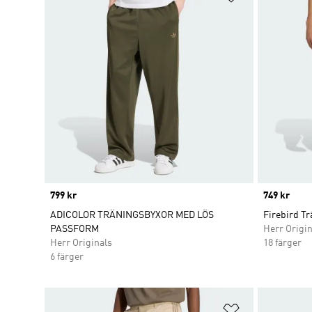
Price
799 kr
Price
749 kr
ADICOLOR TRÄNINGSBYXOR MED LÖS
Firebird T
PASSFORM
Herr Origin
Herr Originals
18 färger
6 färger
Lägg till på ö