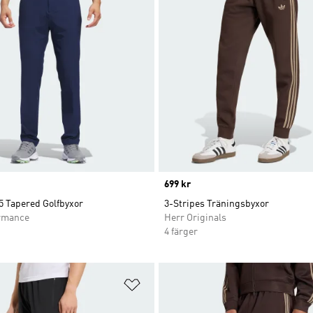
Price
699 kr
5 Tapered Golfbyxor
3-Stripes Träningsbyxor
rmance
Herr Originals
4 färger
nskelistan
Lägg till på önskelistan