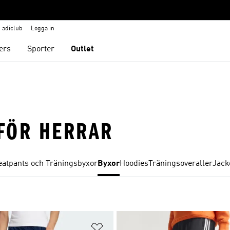
adiclub
Logga in
ers
Sporter
Outlet
FÖR HERRAR
atpants och Träningsbyxor
Byxor
Hoodies
Träningsoveraller
Jack
nskelistan
Lägg till på önskelistan