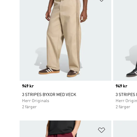
Price
949 kr
Price
949 kr
3 STRIPES BYXOR MED VECK
3 STRIPES
Herr Originals
Herr Origin
2 färger
2 färger
Lägg till på ö