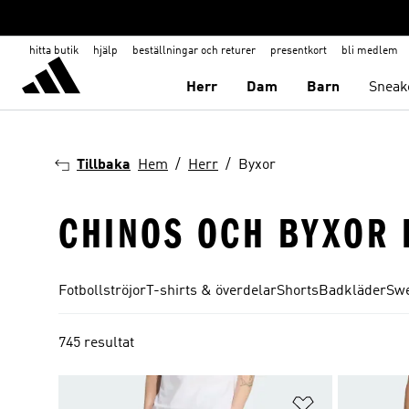
hitta butik
hjälp
beställningar och returer
presentkort
bli medlem
Herr
Dam
Barn
Sneak
Tillbaka
Hem
Herr
Byxor
CHINOS OCH BYXOR 
Fotbollströjor
T-shirts & överdelar
Shorts
Badkläder
Swe
745 resultat
Lägg till på ö