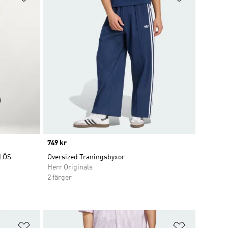
Price
749 kr
LÖS
Oversized Träningsbyxor
Herr Originals
2 färger
Lägg till på önskelistan
Lägg till p