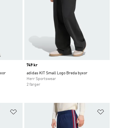
Price
749 kr
yxor
adidas KIT Small Logo Breda byxor
Herr Sportswear
2 färger
Lägg till på önskelistan
Lägg till p