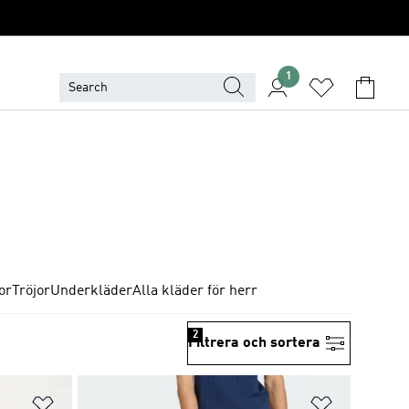
1
or
Tröjor
Underkläder
Alla kläder för herr
2
Filtrera och sortera
Lägg till på önskelistan
Lägg till p