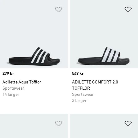
Lägg till på önskelistan
Lä
Price
279 kr
Price
549 kr
Adilette Aqua Tofflor
ADILETTE COMFORT 2.0
Sportswear
TOFFLOR
14 färger
Sportswear
3 färger
Lägg till på önskelistan
Lä