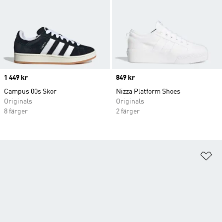
Price
1 449 kr
Price
849 kr
Campus 00s Skor
Nizza Platform Shoes
Originals
Originals
8 färger
2 färger
Lä