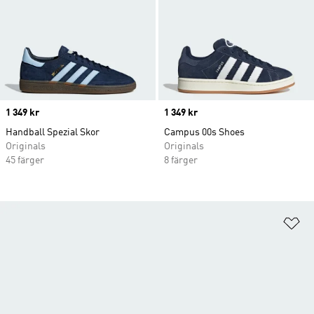
Price
1 349 kr
Price
1 349 kr
Handball Spezial Skor
Campus 00s Shoes
Originals
Originals
45 färger
8 färger
Lä