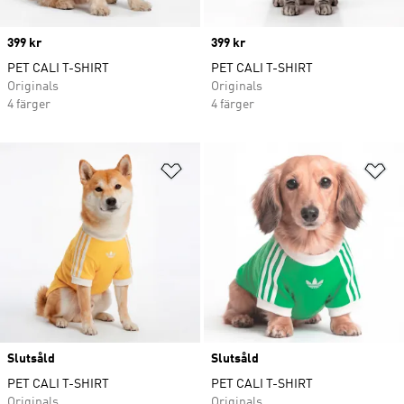
Price
399 kr
Price
399 kr
PET CALI T-SHIRT
PET CALI T-SHIRT
Originals
Originals
4 färger
4 färger
Lägg till på önskelistan
Lä
Slutsåld
Slutsåld
PET CALI T-SHIRT
PET CALI T-SHIRT
Originals
Originals