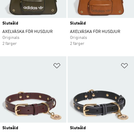
Slutsåld
Slutsåld
AXELVÄSKA FÖR HUSDJUR
AXELVÄSKA FÖR HUSDJUR
Originals
Originals
2 färger
2 färger
Lägg till på önskelistan
Lä
Slutsåld
Slutsåld