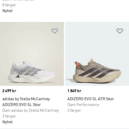
8 färger
Nyhet
Lägg till på önskelistan
Lä
Price
2 499 kr
Price
1 849 kr
adidas by Stella McCartney
ADIZERO EVO SL ATR Skor
ADIZERO EVO SL Skor
Dam Performance
Dam adidas by Stella McCartney
3 färger
3 färger
Nyhet