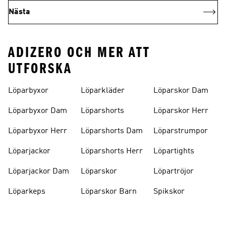
Nästa
ADIZERO OCH MER ATT
UTFORSKA
Löparbyxor
Löparkläder
Löparskor Dam
Löparbyxor Dam
Löparshorts
Löparskor Herr
Löparbyxor Herr
Löparshorts Dam
Löparstrumpor
Löparjackor
Löparshorts Herr
Löpartights
Löparjackor Dam
Löparskor
Löpartröjor
Löparkeps
Löparskor Barn
Spikskor