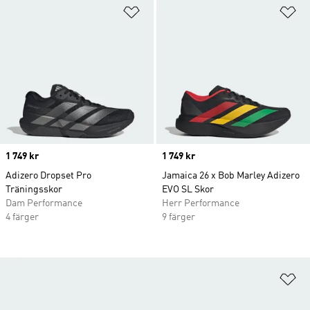
Lägg till på önskelistan
Lä
Price
1 749 kr
Price
1 749 kr
Adizero Dropset Pro
Jamaica 26 x Bob Marley Adizero
Träningsskor
EVO SL Skor
Dam Performance
Herr Performance
4 färger
9 färger
Lä