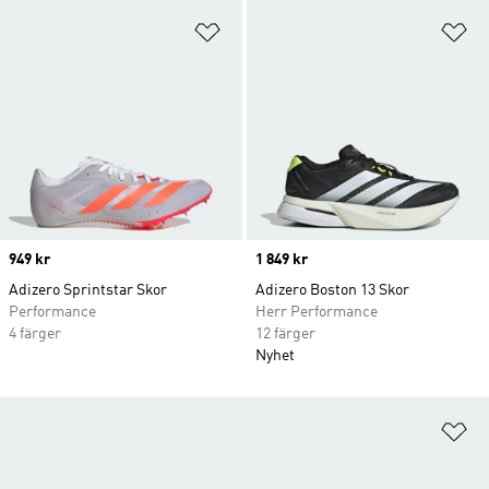
Lägg till på önskelistan
Lä
Price
949 kr
Price
1 849 kr
Adizero Sprintstar Skor
Adizero Boston 13 Skor
Performance
Herr Performance
4 färger
12 färger
Nyhet
Lä