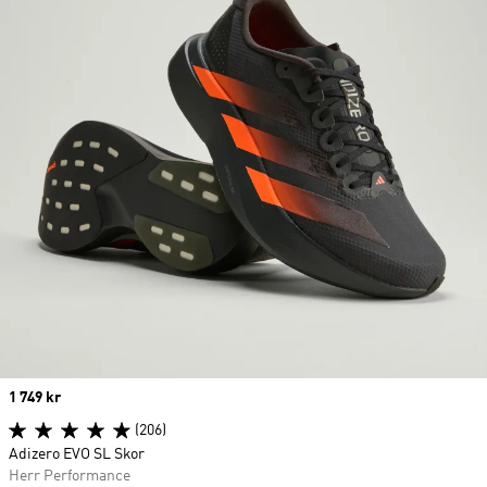
Price
1 749 kr
(206)
Adizero EVO SL Skor
Herr Performance