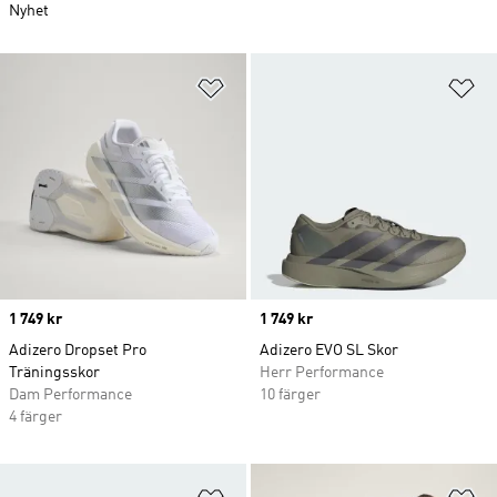
Nyhet
Lägg till på önskelistan
Lä
Price
1 749 kr
Price
1 749 kr
Adizero Dropset Pro
Adizero EVO SL Skor
Träningsskor
Herr Performance
Dam Performance
10 färger
4 färger
Lägg till på önskelistan
Lä