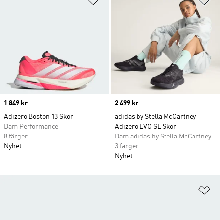
Price
1 849 kr
Price
2 499 kr
Adizero Boston 13 Skor
adidas by Stella McCartney
Dam Performance
Adizero EVO SL Skor
8 färger
Dam adidas by Stella McCartney
Nyhet
3 färger
Nyhet
Lä