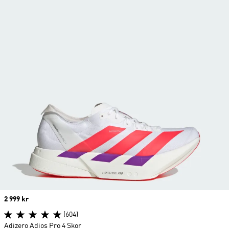
Price
2 999 kr
(604)
Adizero Adios Pro 4 Skor