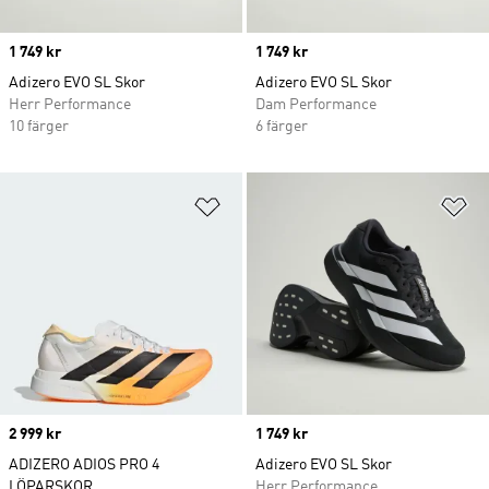
Price
1 749 kr
Price
1 749 kr
Adizero EVO SL Skor
Adizero EVO SL Skor
Herr Performance
Dam Performance
10 färger
6 färger
Lägg till på önskelistan
Lä
Price
2 999 kr
Price
1 749 kr
ADIZERO ADIOS PRO 4
Adizero EVO SL Skor
LÖPARSKOR
Herr Performance