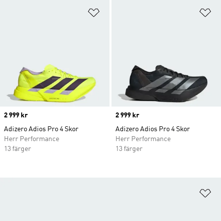
Lägg till på önskelistan
Lä
Price
2 999 kr
Price
2 999 kr
Adizero Adios Pro 4 Skor
Adizero Adios Pro 4 Skor
Herr Performance
Herr Performance
13 färger
13 färger
Lä