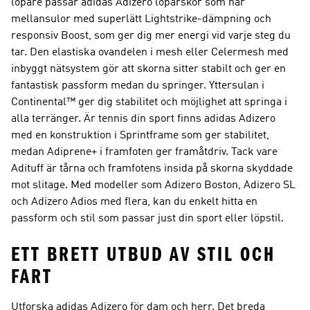
löpare passar adidas Adizero löparskor som har
mellansulor med superlätt Lightstrike-dämpning och
responsiv Boost, som ger dig mer energi vid varje steg du
tar. Den elastiska ovandelen i mesh eller Celermesh med
inbyggt nätsystem gör att skorna sitter stabilt och ger en
fantastisk passform medan du springer. Yttersulan i
Continental™ ger dig stabilitet och möjlighet att springa i
alla terränger. Är tennis din sport finns adidas Adizero
med en konstruktion i Sprintframe som ger stabilitet,
medan Adiprene+ i framfoten ger framåtdriv. Tack vare
Adituff är tårna och framfotens insida på skorna skyddade
mot slitage. Med modeller som Adizero Boston, Adizero SL
och Adizero Adios med flera, kan du enkelt hitta en
passform och stil som passar just din sport eller löpstil.
ETT BRETT UTBUD AV STIL OCH
FART
Utforska adidas Adizero för dam och herr. Det breda