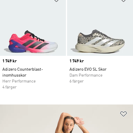
Price
1 749 kr
Price
1 749 kr
Adizero Counterblast-
Adizero EVO SL Skor
inomhusskor
Dam Performance
Herr Performance
6 färger
4 färger
Lä