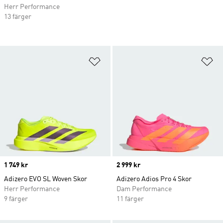
Herr Performance
13 färger
Lägg till på önskelistan
Lä
Price
1 749 kr
Price
2 999 kr
Adizero EVO SL Woven Skor
Adizero Adios Pro 4 Skor
Herr Performance
Dam Performance
9 färger
11 färger