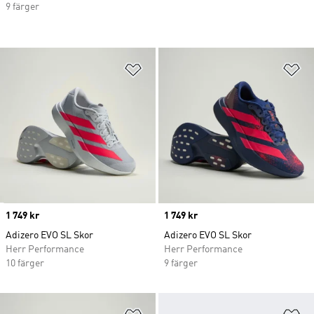
9 färger
Lägg till på önskelistan
Lä
Price
1 749 kr
Price
1 749 kr
Adizero EVO SL Skor
Adizero EVO SL Skor
Herr Performance
Herr Performance
10 färger
9 färger
Lägg till på önskelistan
Lä