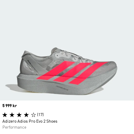
Price
5 999 kr
(17)
Adizero Adios Pro Evo 2 Shoes
Performance