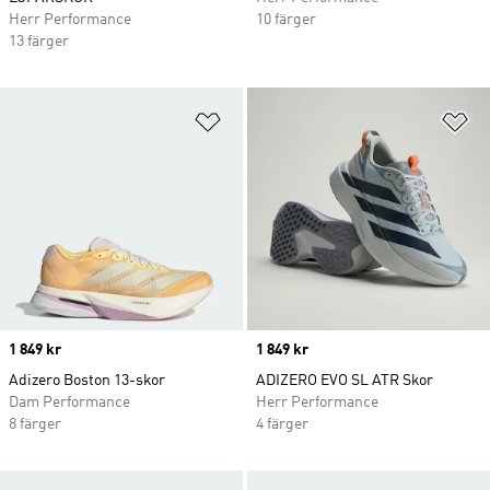
Herr Performance
10 färger
13 färger
Lägg till på önskelistan
Lä
Price
1 849 kr
Price
1 849 kr
Adizero Boston 13-skor
ADIZERO EVO SL ATR Skor
Dam Performance
Herr Performance
8 färger
4 färger