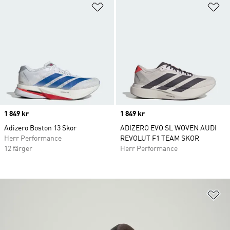
Lägg till på önskelistan
Lä
Price
1 849 kr
Price
1 849 kr
Adizero Boston 13 Skor
ADIZERO EVO SL WOVEN AUDI
Herr Performance
REVOLUT F1 TEAM SKOR
12 färger
Herr Performance
Lä