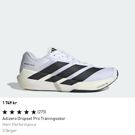
Price
1 749 kr
(275)
Adizero Dropset Pro Träningsskor
Herr Performance
3 färger