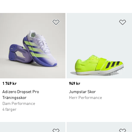
Lägg till på önskelistan
Lä
Price
1 749 kr
Price
949 kr
Adizero Dropset Pro
Jumpstar Skor
Träningsskor
Herr Performance
Dam Performance
4 färger
Lägg till på önskelistan
Lä