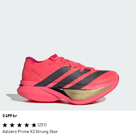
Price
3 499 kr
(251)
Adizero Prime X3 Strung Skor