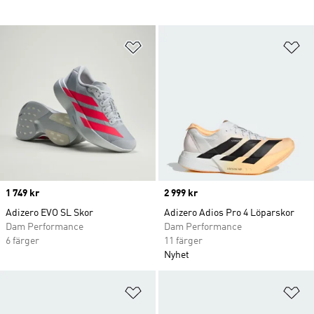
Lägg till på önskelistan
Lä
Price
1 749 kr
Price
2 999 kr
Adizero EVO SL Skor
Adizero Adios Pro 4 Löparskor
Dam Performance
Dam Performance
6 färger
11 färger
Nyhet
Lägg till på önskelistan
Lä