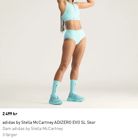
Price
2 499 kr
adidas by Stella McCartney ADIZERO EVO SL Skor
Dam adidas by Stella McCartney
3 färger