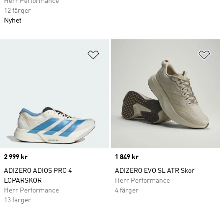
Herr Performance
12 färger
Nyhet
Lägg till på önskelistan
Lä
Price
2 999 kr
Price
1 849 kr
ADIZERO ADIOS PRO 4
ADIZERO EVO SL ATR Skor
LÖPARSKOR
Herr Performance
Herr Performance
4 färger
13 färger