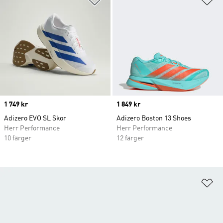
Price
1 749 kr
Price
1 849 kr
Adizero EVO SL Skor
Adizero Boston 13 Shoes
Herr Performance
Herr Performance
10 färger
12 färger
Lä