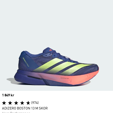
Price
1 849 kr
(974)
ADIZERO BOSTON 13 M SKOR