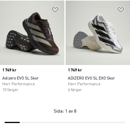
Lägg till på önskelistan
Lä
Price
1 749 kr
Price
1 749 kr
Adizero EVO SL Skor
ADIZERO EVO SL EXO Skor
Herr Performance
Herr Performance
10 färger
6 färger
Sida: 1 av 8