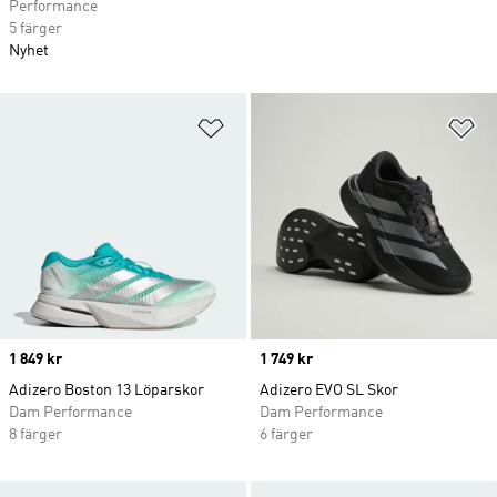
Performance
5 färger
Nyhet
Lägg till på önskelistan
Lä
Price
1 849 kr
Price
1 749 kr
Adizero Boston 13 Löparskor
Adizero EVO SL Skor
Dam Performance
Dam Performance
8 färger
6 färger