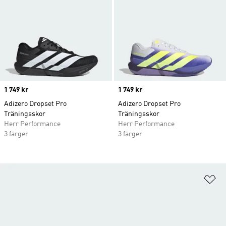
Price
1 749 kr
Price
1 749 kr
Adizero Dropset Pro
Adizero Dropset Pro
Träningsskor
Träningsskor
Herr Performance
Herr Performance
3 färger
3 färger
Lä