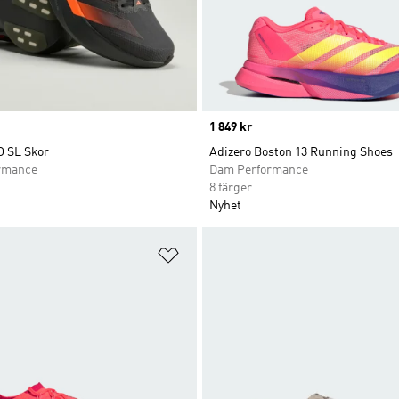
Price
1 849 kr
O SL Skor
Adizero Boston 13 Running Shoes
rmance
Dam Performance
8 färger
Nyhet
nskelistan
Lägg till på önskelistan