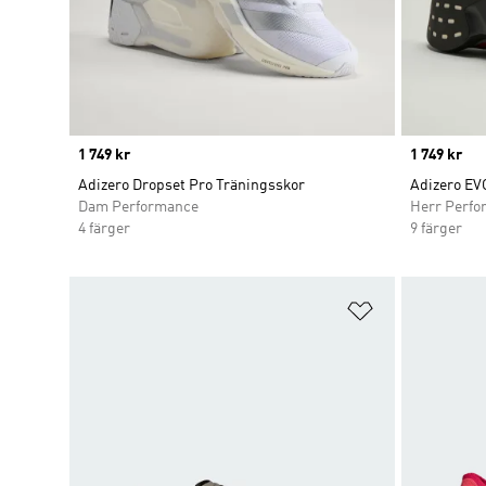
Price
1 749 kr
Price
1 749 kr
Adizero Dropset Pro Träningsskor
Adizero EV
Dam Performance
Herr Perfo
4 färger
9 färger
Lägg till på ö