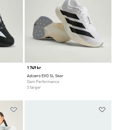
Price
1 749 kr
Adizero EVO SL Skor
Dam Performance
5 färger
Lägg till på önskelistan
Lägg till p