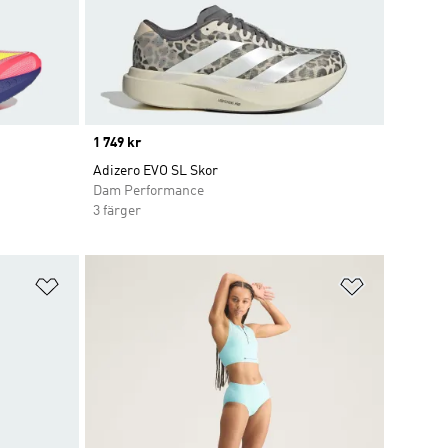
Price
1 749 kr
Adizero EVO SL Skor
Dam Performance
3 färger
Lägg till på önskelistan
Lägg till p