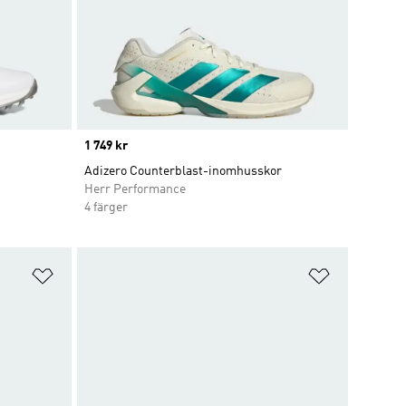
Price
1 749 kr
Adizero Counterblast-inomhusskor
Herr Performance
4 färger
Lägg till på önskelistan
Lägg till p