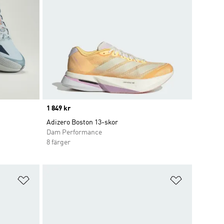
Price
1 849 kr
Adizero Boston 13-skor
Dam Performance
8 färger
Lägg till på önskelistan
Lägg till p