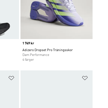
Price
1 749 kr
Adizero Dropset Pro Träningsskor
Dam Performance
4 färger
Lägg till på önskelistan
Lägg till p