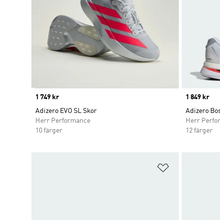
Price
1 749 kr
Price
1 849 kr
Adizero EVO SL Skor
Adizero Bos
Herr Performance
Herr Perfo
10 färger
12 färger
Lägg till på ö