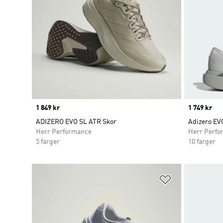
Price
1 849 kr
Price
1 749 kr
ADIZERO EVO SL ATR Skor
Adizero EV
Herr Performance
Herr Perfo
5 färger
10 färger
Lägg till på ö