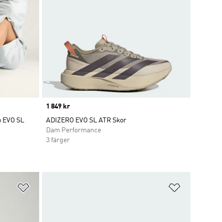
Price
1 849 kr
o EVO SL
ADIZERO EVO SL ATR Skor
Dam Performance
3 färger
Lägg till på önskelistan
Lägg till p