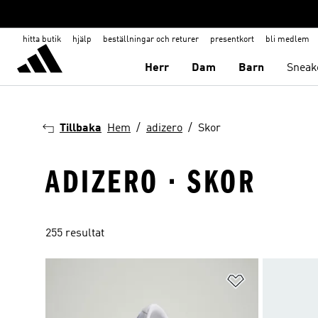
hitta butik
hjälp
beställningar och returer
presentkort
bli medlem
Herr
Dam
Barn
Sneak
Tillbaka
Hem
adizero
Skor
ADIZERO · SKOR
255 resultat
Lägg till på ö