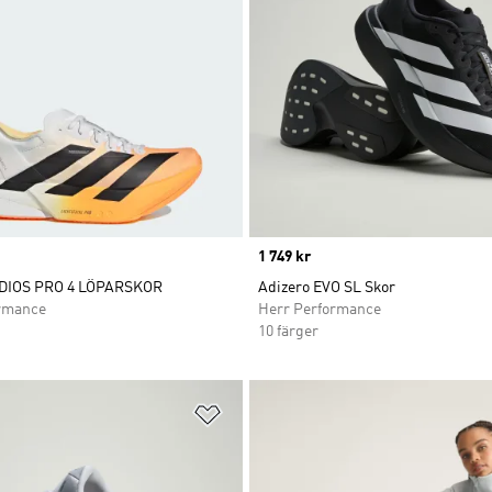
Price
1 749 kr
DIOS PRO 4 LÖPARSKOR
Adizero EVO SL Skor
rmance
Herr Performance
10 färger
nskelistan
Lägg till på önskelistan