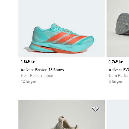
Price
1 849 kr
Price
1 749 kr
Adizero Boston 13 Shoes
Adizero EV
Herr Performance
Dam Perfo
12 färger
5 färger
Lägg till på ö