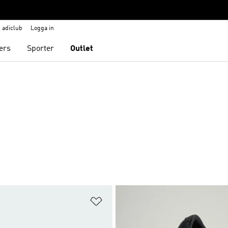
adiclub
Logga in
ers
Sporter
Outlet
nskelistan
Lägg till på önskelistan