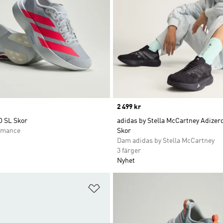
Price
2 499 kr
O SL Skor
adidas by Stella McCartney Adizer
rmance
Skor
Dam adidas by Stella McCartney
3 färger
Nyhet
nskelistan
Lägg till på önskelistan