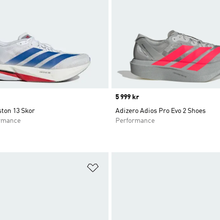
Price
5 999 kr
ton 13 Skor
Adizero Adios Pro Evo 2 Shoes
rmance
Performance
nskelistan
Lägg till på önskelistan