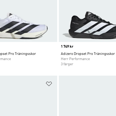
Price
1 749 kr
opset Pro Träningsskor
Adizero Dropset Pro Träningsskor
rmance
Herr Performance
3 färger
nskelistan
Lägg till på önskelistan