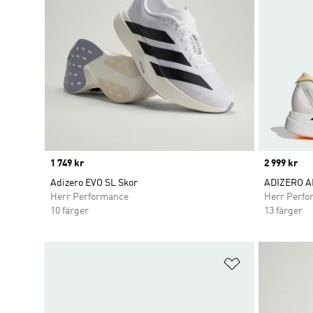
Price
1 749 kr
Price
2 999 kr
Adizero EVO SL Skor
ADIZERO A
Herr Performance
Herr Perfo
10 färger
13 färger
Lägg till på ö