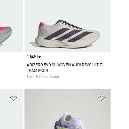
Price
1 849 kr
ADIZERO EVO SL WOVEN AUDI REVOLUT F1
TEAM SKOR
Herr Performance
Lägg till på önskelistan
Lägg till p