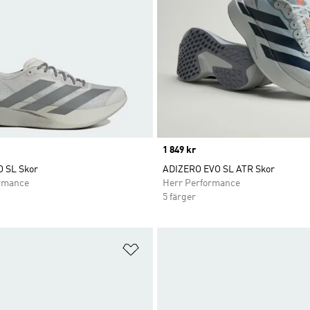
Price
1 849 kr
O SL Skor
ADIZERO EVO SL ATR Skor
rmance
Herr Performance
5 färger
nskelistan
Lägg till på önskelistan