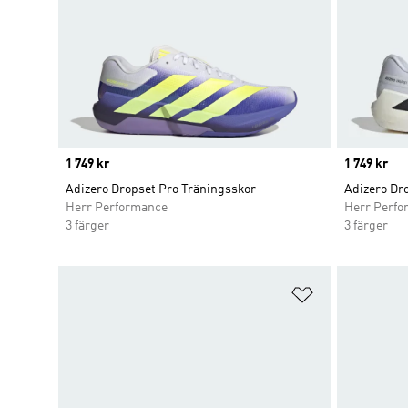
Price
1 749 kr
Price
1 749 kr
Adizero Dropset Pro Träningsskor
Adizero Dr
Herr Performance
Herr Perfo
3 färger
3 färger
Lägg till på ö