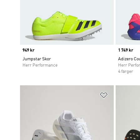
Price
949 kr
Price
1 749 kr
Jumpstar Skor
Adizero Co
Herr Performance
Herr Perfo
4 färger
Lägg till på ö