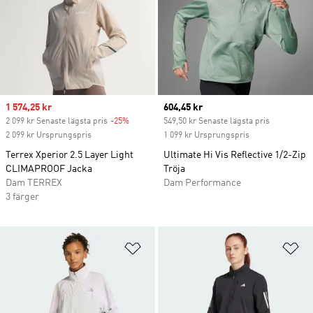
Sale price
1 574,25 kr
Current price
604,45 kr
2 099 kr Senaste lägsta pris
-25%
Discount
549,50 kr Senaste lägsta pris
2 099 kr Ursprungspris
1 099 kr Ursprungspris
Terrex Xperior 2.5 Layer Light
Ultimate Hi Vis Reflective 1/2-Zip
CLIMAPROOF Jacka
Tröja
Dam TERREX
Dam Performance
3 färger
Lägg till på önskelistan
Lä