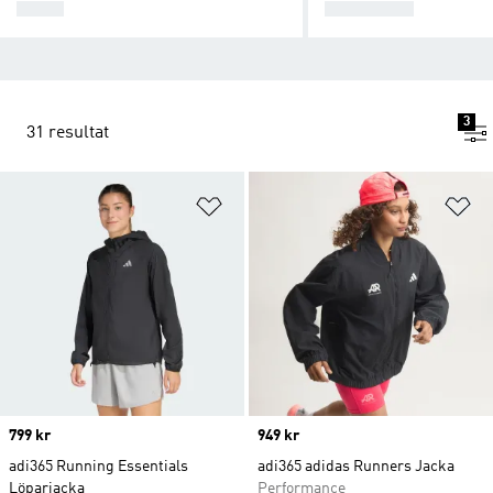
SKOR
LEGGINGS
3
31 resultat
Lägg till på önskelistan
Lä
Price
799 kr
Price
949 kr
adi365 Running Essentials
adi365 adidas Runners Jacka
Löparjacka
Performance