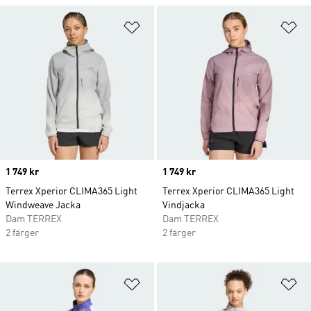
Lägg till på önskelistan
Lä
Price
1 749 kr
Price
1 749 kr
Terrex Xperior CLIMA365 Light
Terrex Xperior CLIMA365 Light
Windweave Jacka
Vindjacka
Dam TERREX
Dam TERREX
2 färger
2 färger
Lägg till på önskelistan
Lä