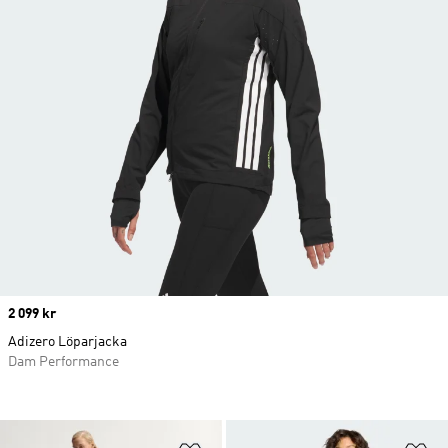
Price
2 099 kr
Adizero Löparjacka
Dam Performance
Lägg till på önskelistan
Lä