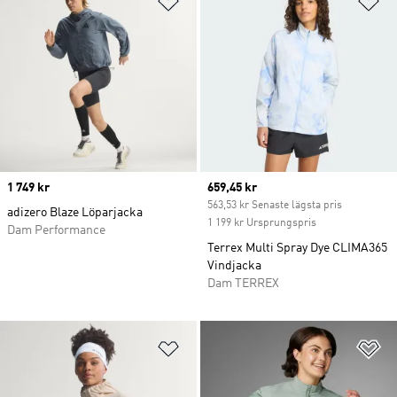
Price
1 749 kr
Current price
659,45 kr
563,53 kr Senaste lägsta pris
adizero Blaze Löparjacka
1 199 kr Ursprungspris
Dam Performance
Terrex Multi Spray Dye CLIMA365
Vindjacka
Dam TERREX
Lägg till på önskelistan
Lä