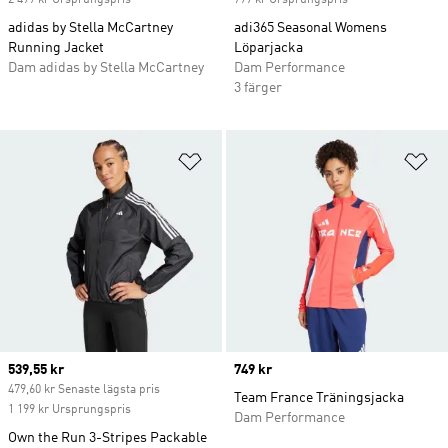
2 499 kr Ursprungspris
799 kr Ursprungspris
adidas by Stella McCartney
adi365 Seasonal Womens
Running Jacket
Löparjacka
Dam adidas by Stella McCartney
Dam Performance
3 färger
Lägg till på önskelistan
Lä
Current price
539,55 kr
Price
749 kr
479,60 kr Senaste lägsta pris
Team France Träningsjacka
1 199 kr Ursprungspris
Dam Performance
Own the Run 3-Stripes Packable