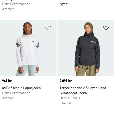
Dam Performance
Nyhet
3 färger
Lägg till på önskelistan
Lä
Price
949 kr
Price
2 099 kr
adi365 Iconic Löparjacka
Terrex Xperior 2.5 Layer Light
Dam Performance
Climaproof Jacka
3 färger
Dam TERREX
3 färger