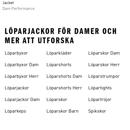
Jacket
Dam Performance
LÖPARJACKOR FÖR DAMER OCH
MER ATT UTFORSKA
Löparbyxor
Löparkläder
Löparskor Dam
Löparbyxor Dam
Löparshorts
Löparskor Herr
Löparbyxor Herr
Löparshorts Dam
Löparstrumpor
Löparjackor
Löparshorts Herr
Löpartights
Löparjackor Dam
Löparskor
Löpartröjor
Löparkeps
Löparskor Barn
Spikskor