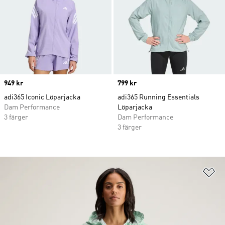
Price
949 kr
Price
799 kr
adi365 Iconic Löparjacka
adi365 Running Essentials
Dam Performance
Löparjacka
3 färger
Dam Performance
3 färger
Lä