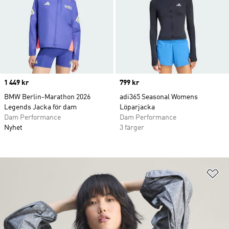
Price
1 449 kr
Price
799 kr
BMW Berlin-Marathon 2026
adi365 Seasonal Womens
Legends Jacka för dam
Löparjacka
Dam Performance
Dam Performance
Nyhet
3 färger
Lä