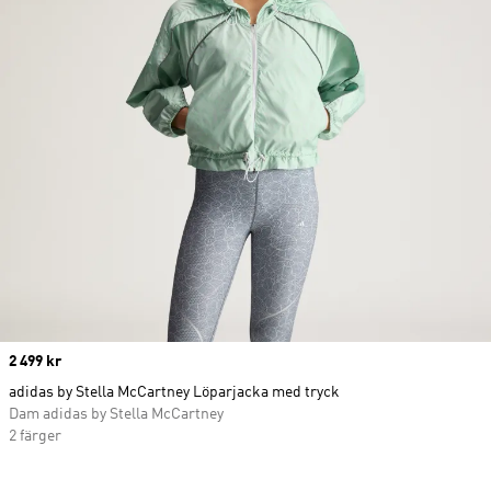
Price
2 499 kr
adidas by Stella McCartney Löparjacka med tryck
Dam adidas by Stella McCartney
2 färger