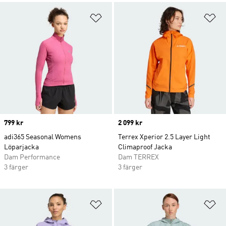
Lägg till på önskelistan
Lä
Price
799 kr
Price
2 099 kr
adi365 Seasonal Womens
Terrex Xperior 2.5 Layer Light
Löparjacka
Climaproof Jacka
Dam Performance
Dam TERREX
3 färger
3 färger
Lägg till på önskelistan
Lä