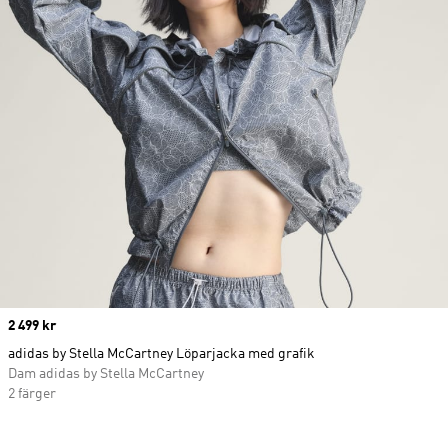
Price
2 499 kr
adidas by Stella McCartney Löparjacka med grafik
Dam adidas by Stella McCartney
2 färger