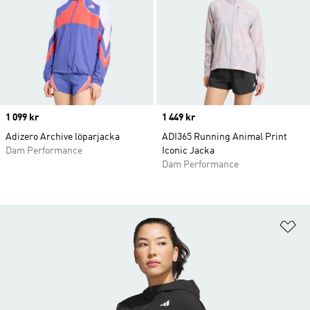
Price
1 099 kr
Price
1 449 kr
Adizero Archive löparjacka
ADI365 Running Animal Print
Dam Performance
Iconic Jacka
Dam Performance
Lä