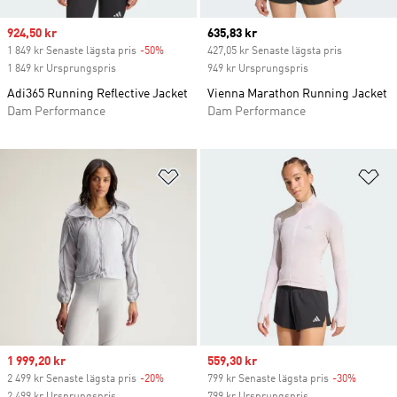
Sale price
924,50 kr
Current price
635,83 kr
1 849 kr Senaste lägsta pris
-50%
Discount
427,05 kr Senaste lägsta pris
1 849 kr Ursprungspris
949 kr Ursprungspris
Adi365 Running Reflective Jacket
Vienna Marathon Running Jacket
Dam Performance
Dam Performance
Lägg till på önskelistan
Lä
Sale price
1 999,20 kr
Sale price
559,30 kr
2 499 kr Senaste lägsta pris
-20%
Discount
799 kr Senaste lägsta pris
-30%
Discoun