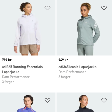
Lägg till på önskelistan
Lä
Price
799 kr
Price
949 kr
adi365 Running Essentials
adi365 Iconic Löparjacka
Löparjacka
Dam Performance
Dam Performance
3 färger
3 färger
Lägg till på önskelistan
Lä