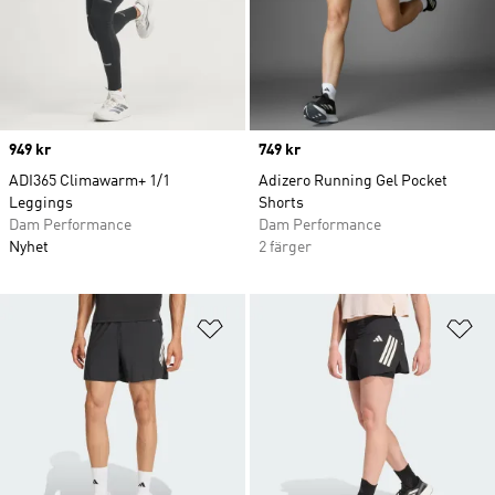
Price
949 kr
Price
749 kr
ADI365 Climawarm+ 1/1
Adizero Running Gel Pocket
Leggings
Shorts
Dam Performance
Dam Performance
Nyhet
2 färger
Lägg till på önskelistan
Lä