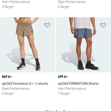
Herr Performance
Dam Performance
3 färger
4 färger
Lägg till på önskelistan
Lä
Price
549 kr
Price
499 kr
adi365 Formotion 2-i-1-shorts
adi365 FORMOTION Shorts
Dam Performance
Herr Performance
4 färger
7 färger