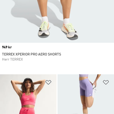
Price
949 kr
TERREX XPERIOR PRO AERO SHORTS
Herr TERREX
Lägg till på önskelistan
Lä