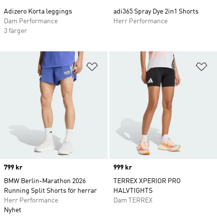
Adizero Korta leggings
adi365 Spray Dye 2in1 Shorts
Dam Performance
Herr Performance
3 färger
Lägg till på önskelistan
Lä
Price
799 kr
Price
999 kr
BMW Berlin-Marathon 2026
TERREX XPERIOR PRO
Running Split Shorts för herrar
HALVTIGHTS
Herr Performance
Dam TERREX
Nyhet