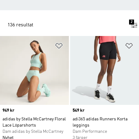
2
136 resultat
Lägg till på önskelistan
Lä
Price
949 kr
Price
549 kr
adidas by Stella McCartney Floral
adi365 adidas Runners Korta
Lace Löparshorts
leggings
Dam adidas by Stella McCartney
Dam Performance
Nyhet
3 färger