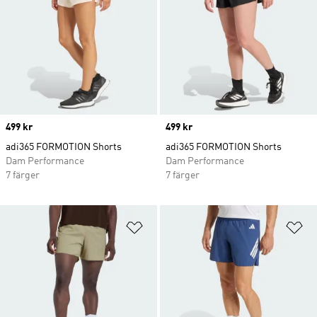
Price
499 kr
Price
499 kr
adi365 FORMOTION Shorts
adi365 FORMOTION Shorts
Dam Performance
Dam Performance
7 färger
7 färger
Lägg till på önskelistan
Lä