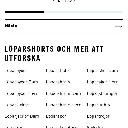
Sida: 1 av 3
Nästa
LÖPARSHORTS OCH MER ATT
UTFORSKA
Löparbyxor
Löparkläder
Löparskor Dam
Löparbyxor Dam
Löparshorts
Löparskor Herr
Löparbyxor Herr
Löparshorts Dam
Löparstrumpor
Löparjackor
Löparshorts Herr
Löpartights
Löparjackor Dam
Löparskor
Löpartröjor