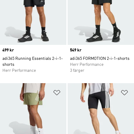
Price
499 kr
Price
549 kr
adi365 Running Essentials 2-i-1-
adi365 FORMOTION 2-i-1-shorts
shorts
Herr Performance
Herr Performance
3 färger
Lägg till på önskelistan
Lä