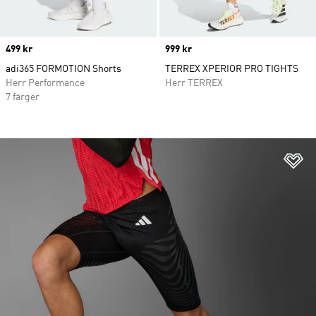
Price
499 kr
Price
999 kr
adi365 FORMOTION Shorts
TERREX XPERIOR PRO TIGHTS
Herr Performance
Herr TERREX
7 färger
Lä