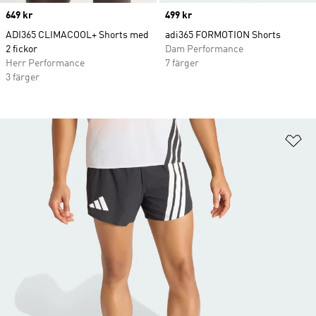
Price
649 kr
Price
499 kr
ADI365 CLIMACOOL+ Shorts med
adi365 FORMOTION Shorts
2 fickor
Dam Performance
Herr Performance
7 färger
3 färger
Lä