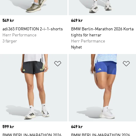
Price
549 kr
Price
649 kr
adi365 FORMOTION 2-i-1-shorts
BMW Berlin-Marathon 2026 Korta
Herr Performance
tights för herrar
3 färger
Herr Performance
Nyhet
Lägg till på önskelistan
Lä
Price
599 kr
Price
649 kr
BMW BERLIN-MARATHON 2026
BMW BERLIN-MARATHON 2026