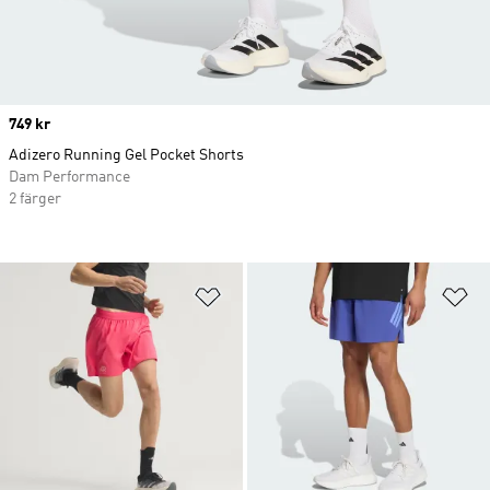
Price
749 kr
Adizero Running Gel Pocket Shorts
Dam Performance
2 färger
Lägg till på önskelistan
Lä