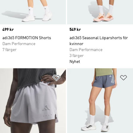
Price
499 kr
Price
549 kr
adi365 FORMOTION Shorts
adi365 Seasonal Löparshorts för
Dam Performance
kvinnor
7 färger
Dam Performance
3 färger
Nyhet
Lägg till på önskelistan
Lä