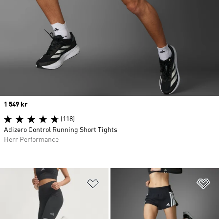
Price
1 549 kr
(118)
Adizero Control Running Short Tights
Herr Performance
Lägg till på önskelistan
Lä