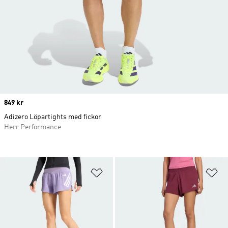
Price
849 kr
Adizero Löpartights med fickor
Herr Performance
Lägg till på önskelistan
Lä