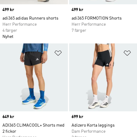
Price
499 kr
Price
499 kr
adi365 adidas Runners shorts
adi365 FORMOTION Shorts
Herr Performance
Herr Performance
4 färger
7 färger
Nyhet
Lägg till på önskelistan
Lä
Price
649 kr
Price
699 kr
ADI365 CLIMACOOL+ Shorts med
Adizero Korta leggings
2 fickor
Dam Performance