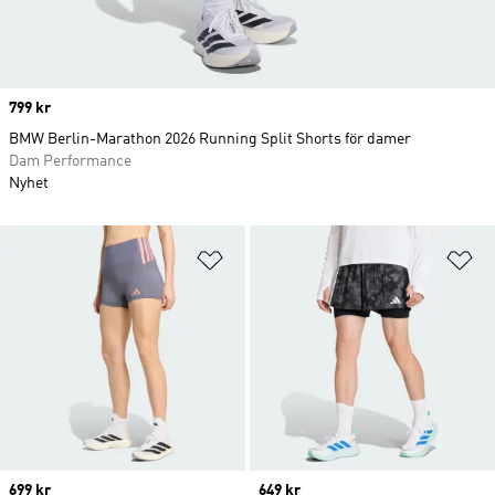
Price
799 kr
BMW Berlin-Marathon 2026 Running Split Shorts för damer
Dam Performance
Nyhet
Lägg till på önskelistan
Lä
Price
699 kr
Price
649 kr