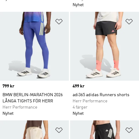
Nyhet
Lägg till på önskelistan
Lä
Price
799 kr
Price
499 kr
BMW BERLIN-MARATHON 2026
adi365 adidas Runners shorts
LÅNGA TIGHTS FÖR HERR
Herr Performance
Herr Performance
4 färger
Nyhet
Nyhet
Lägg till på önskelistan
Lä