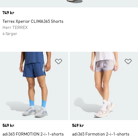
Price
749 kr
Terrex Xperior CLIMA365 Shorts
Herr TERREX
4 färger
Lägg till på önskelistan
Lä
Price
549 kr
Price
549 kr
adi365 FORMOTION 2-i-1-shorts
adi365 Formotion 2-i-1-shorts