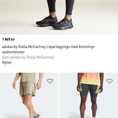
Price
1 849 kr
adidas by Stella McCartney Löparleggings med blommigt
spetsmönster
Dam adidas by Stella McCartney
Nyhet
Lägg till på önskelistan
Lä