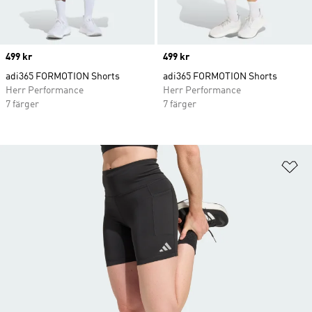
Price
499 kr
Price
499 kr
adi365 FORMOTION Shorts
adi365 FORMOTION Shorts
Herr Performance
Herr Performance
7 färger
7 färger
Lä