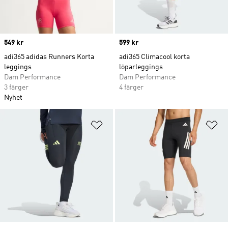
Price
549 kr
Price
599 kr
adi365 adidas Runners Korta
adi365 Climacool korta
leggings
löparleggings
Dam Performance
Dam Performance
3 färger
4 färger
Nyhet
Lägg till på önskelistan
Lä