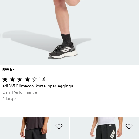
Price
599 kr
(13)
adi365 Climacool korta löparleggings
Dam Performance
4 färger
Lägg till på önskelistan
Lä