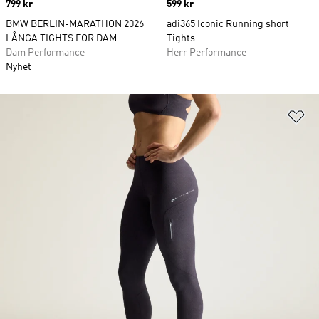
Price
799 kr
Price
599 kr
BMW BERLIN-MARATHON 2026
adi365 Iconic Running short
LÅNGA TIGHTS FÖR DAM
Tights
Dam Performance
Herr Performance
Nyhet
Lä