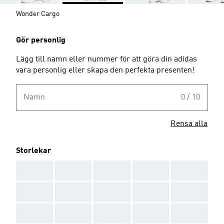
Wonder Cargo
Gör personlig
Lägg till namn eller nummer för att göra din adidas
vara personlig eller skapa den perfekta presenten!
Namn
0 / 10
Rensa alla
Storlekar
AAA
AAA
AAA
AAA
AAA
AAA
AAA
AAA
AAA
AAA
AAA
AAA
AAA
AAA
AAA