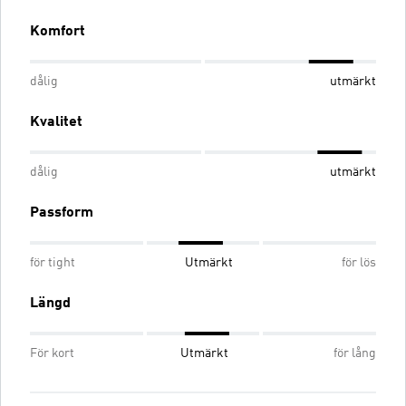
Komfort
dålig
utmärkt
Kvalitet
dålig
utmärkt
Passform
för tight
Utmärkt
för lös
Längd
För kort
Utmärkt
för lång