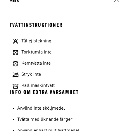
Vård
TVÄTTINSTRUKTIONER
Tål ej blekning
Torktumla inte
Kemtvätta inte
Stryk inte
Kall maskintvätt
INFO OM EXTRA VARSAMHET
Använd inte sköljmedel
Tvätta med liknande färger
Använd enbart milt tvättmedel