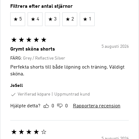
Filtrera efter antal stjärnor
5
4
3
2
1
5 augusti 2026
Grymt sköna shorts
FÄRG:
Grey / Reflective Silver
Perfekta shorts till både löpning och träning. Väldigt
sköna.
JoSell
Verifierad köpare
Uppmuntrad kund
Hjälpte detta?
0
0
Rapportera recension
5 augusti 2026