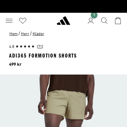
1
/
/
Hem
Herr
Kläder
4.8
(71)
ADI365 FORMOTION SHORTS
Pris
499 kr