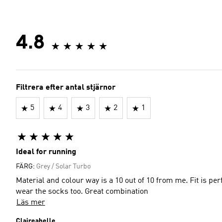
4.8
Filtrera efter antal stjärnor
5
4
3
2
1
Ideal for running
FÄRG:
Grey / Solar Turbo
Material and colour way is a 10 out of 10 from me. Fit is p
wear the socks too. Great combination
Läs mer
Claireabelle