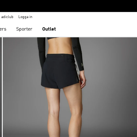
adiclub
Logga in
ers
Sporter
Outlet