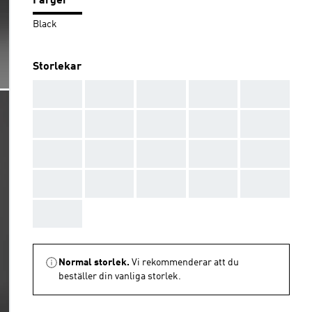
Färger
Black
Storlekar
AAA
AAA
AAA
AAA
AAA
AAA
AAA
AAA
AAA
AAA
AAA
AAA
AAA
AAA
AAA
AAA
AAA
AAA
AAA
AAA
AAA
Normal storlek.
Vi rekommenderar att du
beställer din vanliga storlek.