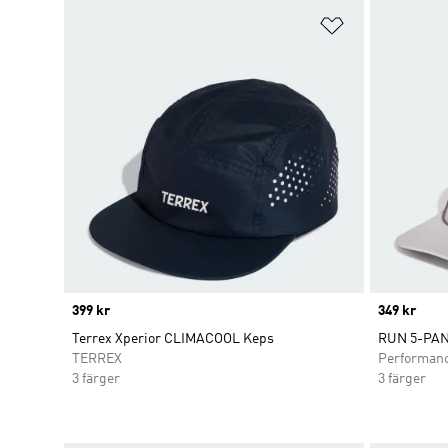
Lägg till på ö
Price
399 kr
Price
349 kr
Terrex Xperior CLIMACOOL Keps
RUN 5-PA
TERREX
Performan
3 färger
3 färger