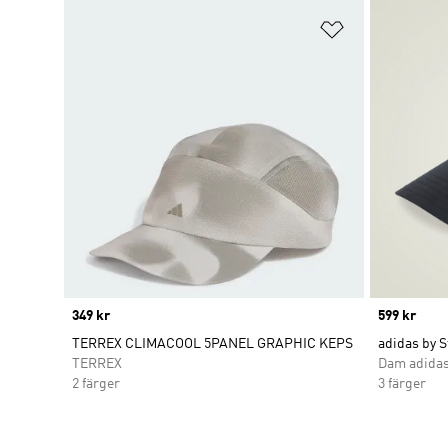
Lägg till på ö
Price
349 kr
Price
599 kr
TERREX CLIMACOOL 5PANEL GRAPHIC KEPS
adidas by 
TERREX
Dam adidas
2 färger
3 färger