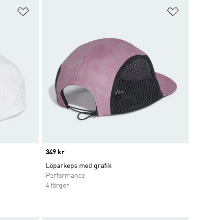
Lägg till på önskelistan
Lägg till p
Price
349 kr
Löparkeps med grafik
Performance
4 färger