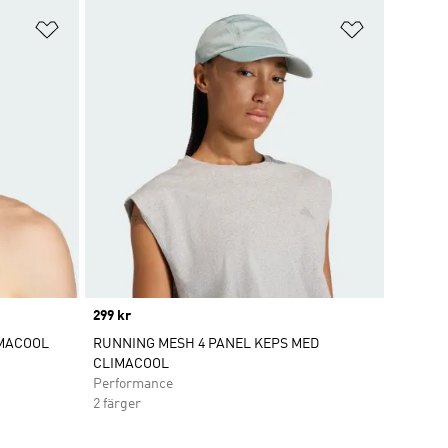
Lägg till på önskelistan
Lägg till p
Price
299 kr
IMACOOL
RUNNING MESH 4 PANEL KEPS MED
CLIMACOOL
Performance
2 färger