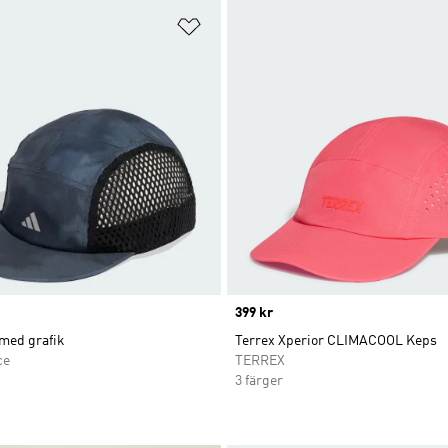
nskelistan
Lägg till på önskelistan
Price
399 kr
med grafik
Terrex Xperior CLIMACOOL Keps
ce
TERREX
3 färger