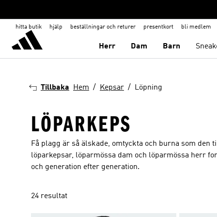
hitta butik
hjälp
beställningar och returer
presentkort
bli medlem
Herr
Dam
Barn
Sneak
Tillbaka
Hem
Kepsar
Löpning
LÖPARKEPS
Få plagg är så älskade, omtyckta och burna som den t
löparkepsar, löparmössa dam och löparmössa herr fortsä
och generation efter generation.
24 resultat