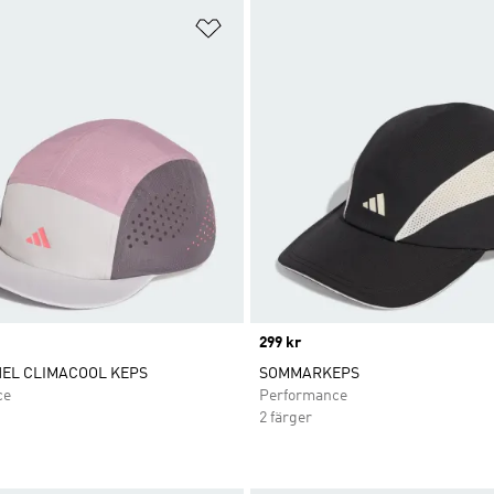
nskelistan
Lägg till på önskelistan
Price
299 kr
NEL CLIMACOOL KEPS
SOMMARKEPS
ce
Performance
2 färger