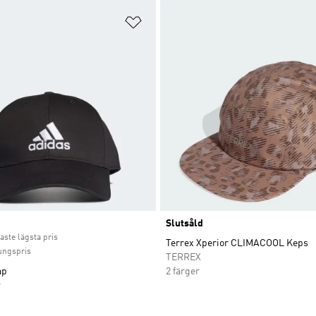
nskelistan
Lägg till på önskelistan
ice
Slutsåld
aste lägsta pris
Terrex Xperior CLIMACOOL Keps
ungspris
TERREX
ap
2 färger
r