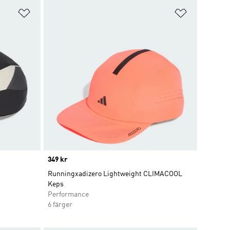
Lägg till på önskelistan
Lägg till p
Price
349 kr
Runningxadizero Lightweight CLIMACOOL
Keps
Performance
6 färger