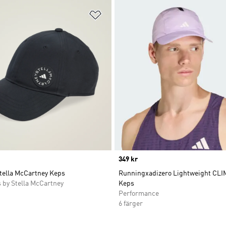
nskelistan
Lägg till på önskelistan
Price
349 kr
Stella McCartney Keps
Runningxadizero Lightweight CL
 by Stella McCartney
Keps
Performance
6 färger