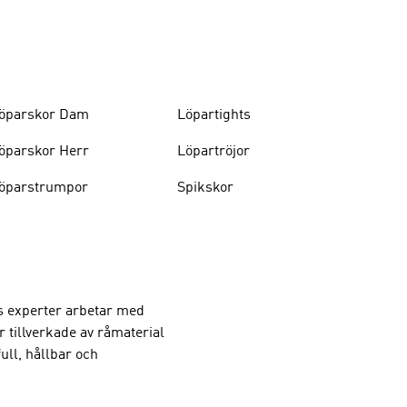
öparskor Dam
Löpartights
öparskor Herr
Löpartröjor
öparstrumpor
Spikskor
as experter arbetar med
 tillverkade av råmaterial
ull, hållbar och