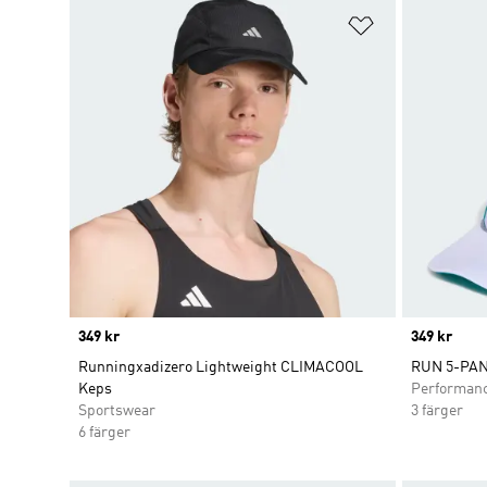
Lägg till på ö
Price
349 kr
Price
349 kr
Runningxadizero Lightweight CLIMACOOL
RUN 5-PA
Keps
Performan
Sportswear
3 färger
6 färger