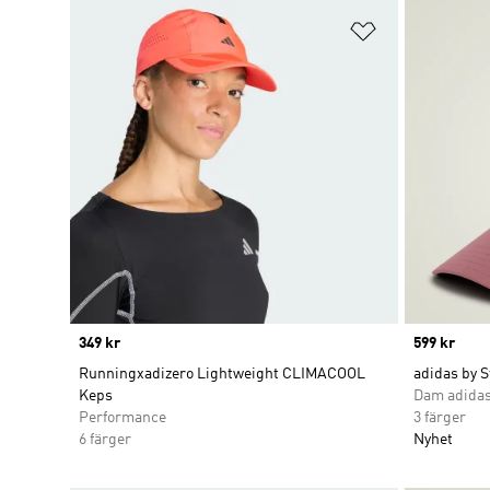
Lägg till på ö
Price
349 kr
Price
599 kr
Runningxadizero Lightweight CLIMACOOL
adidas by 
Keps
Dam adidas
Performance
3 färger
6 färger
Nyhet