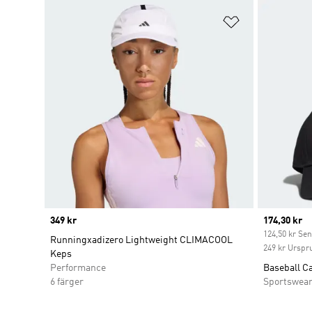
Lägg till på ö
Price
349 kr
Current pr
174,30 kr
124,50 kr Sen
Runningxadizero Lightweight CLIMACOOL
249 kr Urspr
Keps
Performance
Baseball C
6 färger
Sportswea