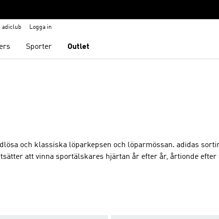
adiclub
Logga in
ers
Sporter
Outlet
idlösa och klassiska löparkepsen och löparmössan. adidas sorti
tter att vinna sportälskares hjärtan år efter år, årtionde efter