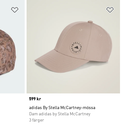
Lägg till på önskelistan
Lägg till p
Price
599 kr
adidas By Stella McCartney-mössa
Dam adidas by Stella McCartney
3 färger