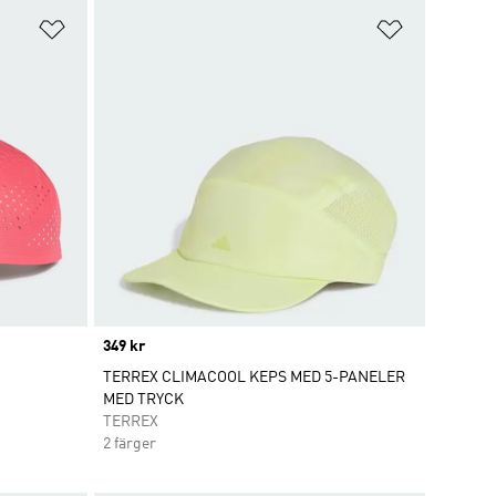
Lägg till på önskelistan
Lägg till p
Price
349 kr
TERREX CLIMACOOL KEPS MED 5-PANELER
MED TRYCK
TERREX
2 färger