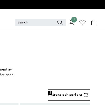
1
ment av
 årtionde
2
Filtrera och sortera