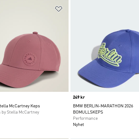
nskelistan
Lägg till på önskelistan
Price
249 kr
Stella McCartney Keps
BMW BERLIN-MARATHON 2026
 by Stella McCartney
BOMULLSKEPS
Performance
Nyhet