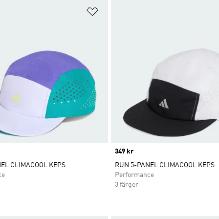
nskelistan
Lägg till på önskelistan
Price
349 kr
NEL CLIMACOOL KEPS
RUN 5-PANEL CLIMACOOL KEPS
ce
Performance
3 färger