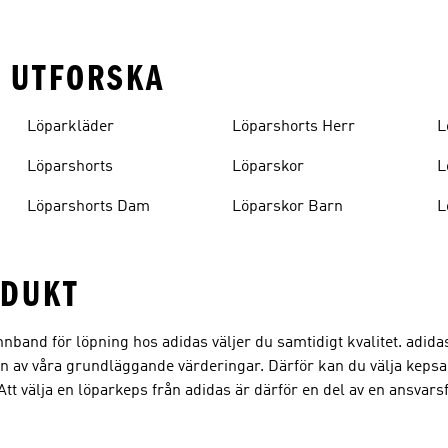
T UTFORSKA
Löparkläder
Löparshorts Herr
L
Löparshorts
Löparskor
L
Löparshorts Dam
Löparskor Barn
L
ODUKT
nnband för löpning hos adidas väljer du samtidigt kvalitet. adid
 en av våra grundläggande värderingar. Därför kan du välja kepsar
tt välja en löparkeps från adidas är därför en del av en ansvarsf