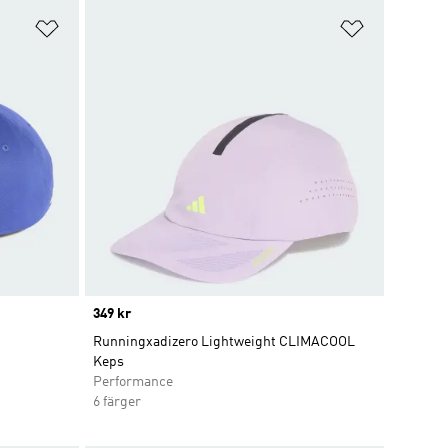
Lägg till på önskelistan
Lägg till p
Price
349 kr
Runningxadizero Lightweight CLIMACOOL
Keps
Performance
6 färger