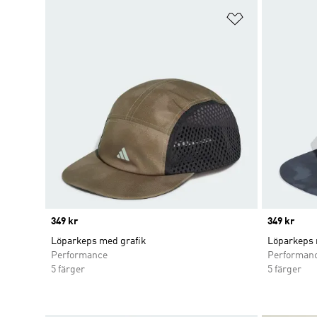
Lägg till på ö
Price
349 kr
Price
349 kr
Löparkeps med grafik
Löparkeps 
Performance
Performan
5 färger
5 färger