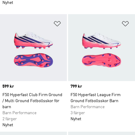
Nyhet
Lägg till på önskelistan
Lä
Price
599 kr
Price
799 kr
F50 Hyperfast Club Firm Ground
F50 Hyperfast League Firm
/ Multi Ground Fotbollsskor för
Ground Fotbollsskor Barn
barn
Barn Performance
Barn Performance
3 färger
2 färger
Nyhet
Nyhet