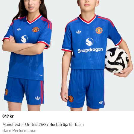
Price
849 kr
Manchester United 26/27 Bortatröja för barn
Barn Performance