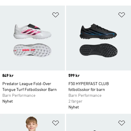
Lägg till på önskelistan
Lä
Price
849 kr
Price
599 kr
Predator League Fold-Over
F50 HYPERFAST CLUB
Tongue Turf Fotbollsskor Barn
fotbollsskor för barn
Barn Performance
Barn Performance
Nyhet
2 färger
Nyhet
Lägg till på önskelistan
Lä