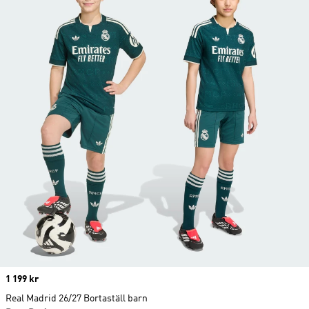
Price
1 199 kr
Real Madrid 26/27 Bortaställ barn