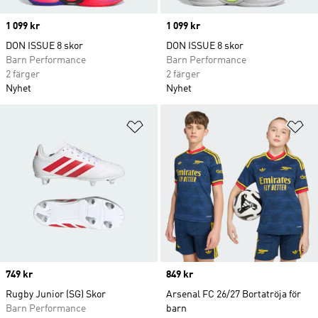
Price
1 099 kr
Price
1 099 kr
DON ISSUE 8 skor
DON ISSUE 8 skor
Barn Performance
Barn Performance
2 färger
2 färger
Nyhet
Nyhet
Lägg till på önskelistan
Lä
Price
749 kr
Price
849 kr
Rugby Junior (SG) Skor
Arsenal FC 26/27 Bortatröja för
Barn Performance
barn