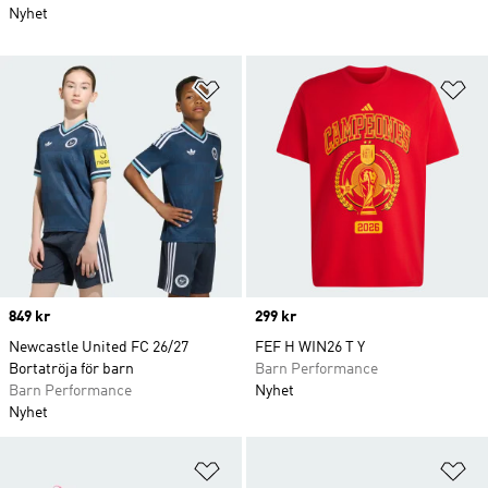
Nyhet
Lägg till på önskelistan
Lä
Price
849 kr
Price
299 kr
Newcastle United FC 26/27
FEF H WIN26 T Y
Bortatröja för barn
Barn Performance
Barn Performance
Nyhet
Nyhet
Lägg till på önskelistan
Lä