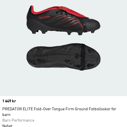
Price
1 649 kr
PREDATOR ELITE Fold-Over Tongue Firm Ground Fotbollsskor för
barn
Barn Performance
Nyhet