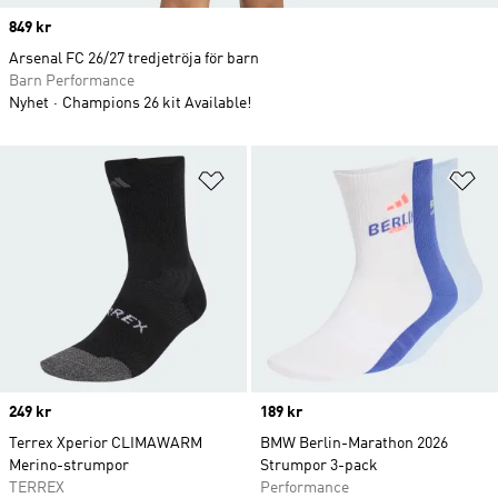
Price
849 kr
Arsenal FC 26/27 tredjetröja för barn
Barn Performance
Nyhet
Champions 26 kit Available!
Lägg till på önskelistan
Lä
Price
249 kr
Price
189 kr
Terrex Xperior CLIMAWARM
BMW Berlin-Marathon 2026
Merino-strumpor
Strumpor 3-pack
TERREX
Performance