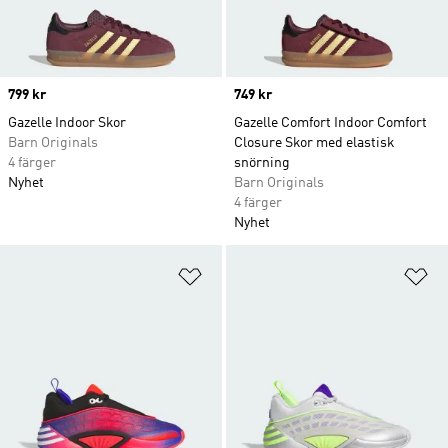
Price
799 kr
Price
749 kr
Gazelle Indoor Skor
Gazelle Comfort Indoor Comfort
Barn Originals
Closure Skor med elastisk
4 färger
snörning
Nyhet
Barn Originals
4 färger
Nyhet
Lägg till på önskelistan
Lä