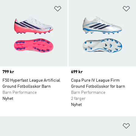
Lägg till på önskelistan
Lä
Price
799 kr
Price
699 kr
F50 Hyperfast League Artificial
Copa Pure IV League Firm
Ground Fotbollsskor Barn
Ground Fotbollsskor för barn
Barn Performance
Barn Performance
Nyhet
2 färger
Nyhet
Lä