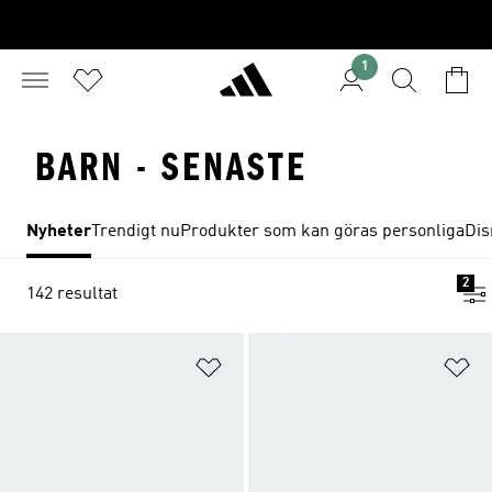
1
BARN - SENASTE
Nyheter
Trendigt nu
Produkter som kan göras personliga
Dis
2
142 resultat
Lägg till på önskelistan
Lä