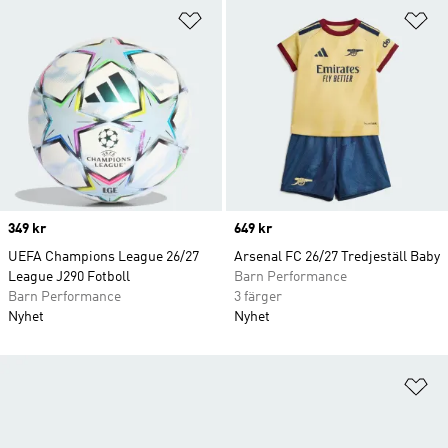
Lägg till på önskelistan
Lä
Price
349 kr
Price
649 kr
UEFA Champions League 26/27
Arsenal FC 26/27 Tredjeställ Baby
League J290 Fotboll
Barn Performance
Barn Performance
3 färger
Nyhet
Nyhet
Lä