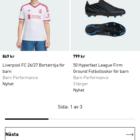
Price
849 kr
Price
799 kr
Liverpool FC 26/27 Bortatröja för
50 Hyperfast League Firm
barn
Ground Fotbollsskor för barn
Barn Performance
Barn Performance
Nyhet
3 färger
Nyhet
Sida: 1 av 3
Nästa