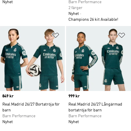
Nyhet
Barn Performance
2 färger
Nyhet
Champions 26 kit Available!
Lägg till på önskelistan
Lä
Price
849 kr
Price
999 kr
Real Madrid 26/27 Bortatröja för
Real Madrid 26/27 Långärmad
barn
bortatröja för barn
Barn Performance
Barn Performance
Nyhet
Nyhet