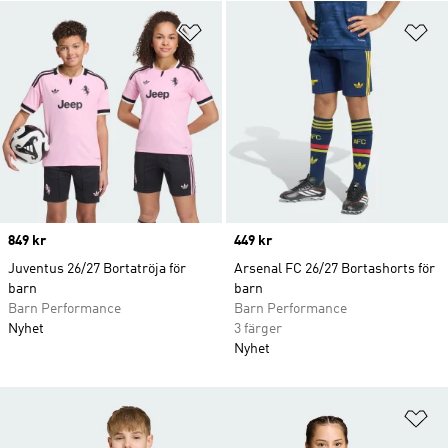
Lägg till på önskelistan
Lä
Price
849 kr
Price
449 kr
Juventus 26/27 Bortatröja för
Arsenal FC 26/27 Bortashorts för
barn
barn
Barn Performance
Barn Performance
Nyhet
3 färger
Nyhet
Lä