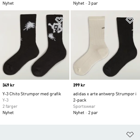
Nyhet
Nyhet
3 par
Lägg till på önskelistan
Lä
Price
349 kr
Price
399 kr
Y-3 Chito Strumpor med grafik
adidas x arte antwerp Strumpor i
Y-3
2-pack
2 färger
Sportswear
Nyhet
Nyhet
2 par
Lä