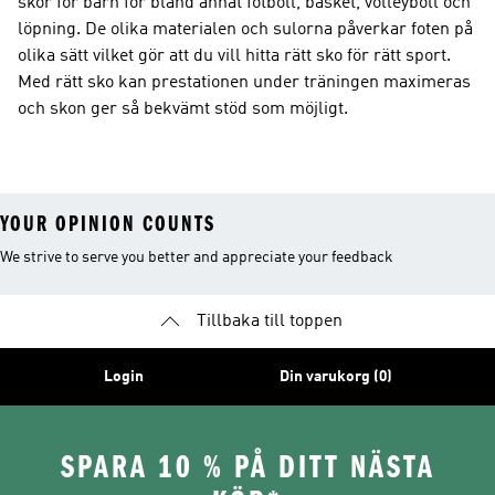
skor för barn för bland annat fotboll, basket, volleyboll och
löpning. De olika materialen och sulorna påverkar foten på
olika sätt vilket gör att du vill hitta rätt sko för rätt sport.
Med rätt sko kan prestationen under träningen maximeras
och skon ger så bekvämt stöd som möjligt.
YOUR OPINION COUNTS
We strive to serve you better and appreciate your feedback
Tillbaka till toppen
Login
Din varukorg (0)
SPARA 10 % PÅ DITT NÄSTA