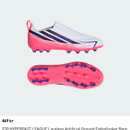
Price
849 kr
F50 HYPERFAST LEAGUE Laceless Artificial Ground Fotbollsskor Barn