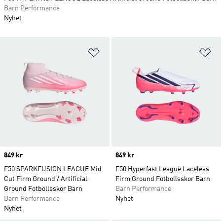
Barn Performance
Nyhet
Lägg till på önskelistan
Lä
Price
849 kr
Price
849 kr
F50 SPARKFUSION LEAGUE Mid
F50 Hyperfast League Laceless
Cut Firm Ground / Artificial
Firm Ground Fotbollsskor Barn
Ground Fotbollsskor Barn
Barn Performance
Barn Performance
Nyhet
Nyhet