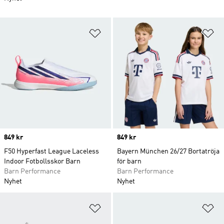
Lägg till på önskelistan
Lä
Price
849 kr
Price
849 kr
F50 Hyperfast League Laceless
Bayern München 26/27 Bortatröja
Indoor Fotbollsskor Barn
för barn
Barn Performance
Barn Performance
Nyhet
Nyhet
Lägg till på önskelistan
Lä