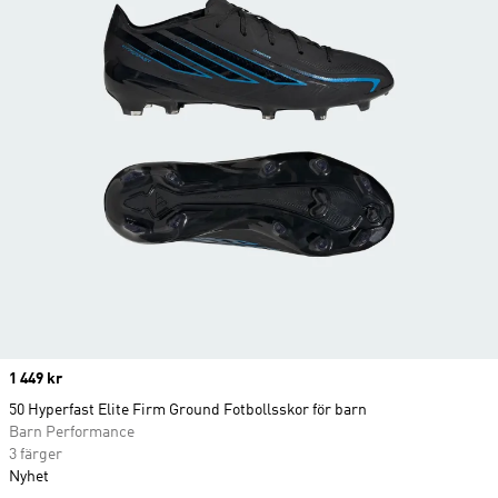
Price
1 449 kr
50 Hyperfast Elite Firm Ground Fotbollsskor för barn
Barn Performance
3 färger
Nyhet