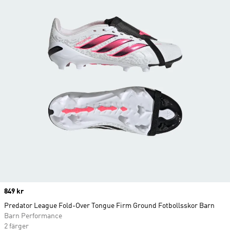
Price
849 kr
Predator League Fold-Over Tongue Firm Ground Fotbollsskor Barn
Barn Performance
2 färger