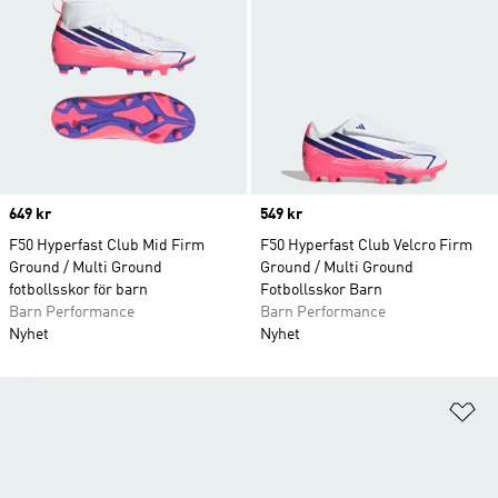
Price
649 kr
Price
549 kr
F50 Hyperfast Club Mid Firm
F50 Hyperfast Club Velcro Firm
Ground / Multi Ground
Ground / Multi Ground
fotbollsskor för barn
Fotbollsskor Barn
Barn Performance
Barn Performance
Nyhet
Nyhet
Lä