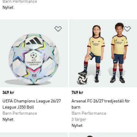
Barn Performance
Nyhet
Lägg till på önskelistan
Lä
Price
349 kr
Price
749 kr
UEFA Champions League 26/27
Arsenal FC 26/27 tredjeställ för
League J350 Boll
barn
Barn Performance
Barn Performance
Nyhet
3 färger
Nyhet