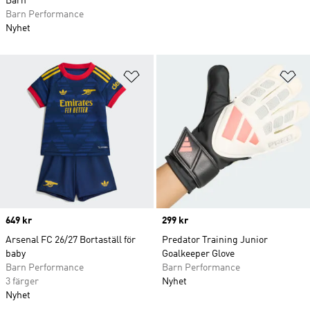
Barn
Barn Performance
Nyhet
Lägg till på önskelistan
Lä
Price
649 kr
Price
299 kr
Arsenal FC 26/27 Bortaställ för
Predator Training Junior
baby
Goalkeeper Glove
Barn Performance
Barn Performance
3 färger
Nyhet
Nyhet