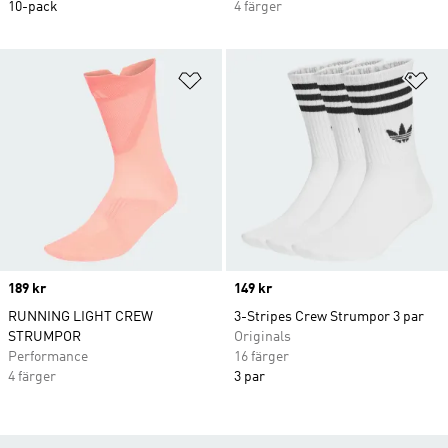
10-pack
4 färger
Lägg till på önskelistan
Lä
Price
189 kr
Price
149 kr
RUNNING LIGHT CREW
3-Stripes Crew Strumpor 3 par
STRUMPOR
Originals
Performance
16 färger
4 färger
3 par