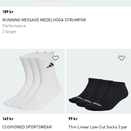
Price
189 kr
RUNNING MESSAGE MEDELHÖGA STRUMPOR
Performance
2 färger
Lägg till på önskelistan
Lä
Price
149 kr
Price
99 kr
CUSHIONED SPORTSWEAR
Thin Linear Low-Cut Socks 3 par