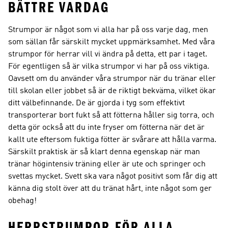
BÄTTRE VARDAG
Strumpor är något som vi alla har på oss varje dag, men
som sällan får särskilt mycket uppmärksamhet. Med våra
strumpor för herrar vill vi ändra på detta, ett par i taget.
För egentligen så är vilka strumpor vi har på oss viktiga.
Oavsett om du använder våra strumpor när du tränar eller
till skolan eller jobbet så är de riktigt bekväma, vilket ökar
ditt välbefinnande. De är gjorda i tyg som effektivt
transporterar bort fukt så att fötterna håller sig torra, och
detta gör också att du inte fryser om fötterna när det är
kallt ute eftersom fuktiga fötter är svårare att hålla varma.
Särskilt praktisk är så klart denna egenskap när man
tränar högintensiv träning eller är ute och springer och
svettas mycket. Svett ska vara något positivt som får dig att
känna dig stolt över att du tränat hårt, inte något som ger
obehag!
HERRSTRUMPOR FÖR ALLA