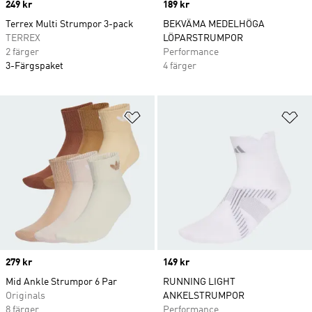
Price
249 kr
Price
189 kr
Terrex Multi Strumpor 3-pack
BEKVÄMA MEDELHÖGA
TERREX
LÖPARSTRUMPOR
2 färger
Performance
3-Färgspaket
4 färger
Lägg till på önskelistan
Lä
Price
279 kr
Price
149 kr
Mid Ankle Strumpor 6 Par
RUNNING LIGHT
Originals
ANKELSTRUMPOR
8 färger
Performance