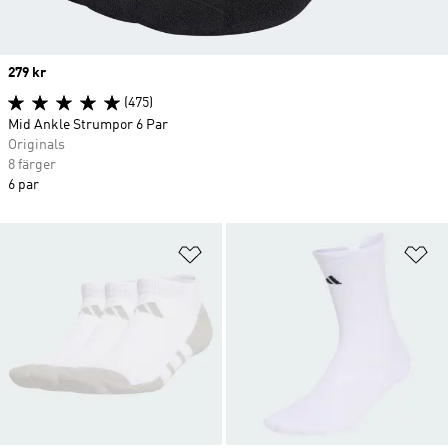
Price
279 kr
(475)
Mid Ankle Strumpor 6 Par
Originals
8 färger
6 par
Lägg till på önskelistan
Lä