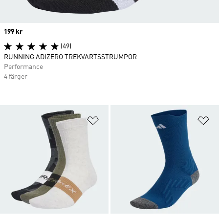
Price
199 kr
(49)
RUNNING ADIZERO TREKVARTSSTRUMPOR
Performance
4 färger
Lägg till på önskelistan
Lä