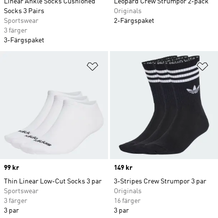
Linear Ankle Socks Cushioned
Leopard Crew Strumpor 2-pack
Socks 3 Pairs
Originals
Sportswear
2-Färgspaket
3 färger
3-Färgspaket
Lägg till på önskelistan
Lä
Price
99 kr
Price
149 kr
Thin Linear Low-Cut Socks 3 par
3-Stripes Crew Strumpor 3 par
Sportswear
Originals
3 färger
16 färger
3 par
3 par