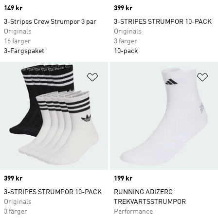
Price
149 kr
Price
399 kr
3-Stripes Crew Strumpor 3 par
3-STRIPES STRUMPOR 10-PACK
Originals
Originals
16 färger
3 färger
3-Färgspaket
10-pack
Lägg till på önskelistan
Lä
Price
399 kr
Price
199 kr
3-STRIPES STRUMPOR 10-PACK
RUNNING ADIZERO
Originals
TREKVARTSSTRUMPOR
3 färger
Performance