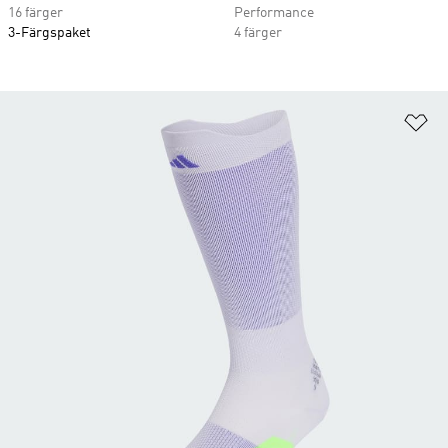
16 färger
Performance
3-Färgspaket
4 färger
Lä