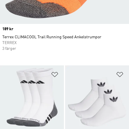
Price
189 kr
Terrex CLIMACOOL Trail Running Speed Ankelstrumpor
TERREX
3 färger
Lägg till på önskelistan
Lä