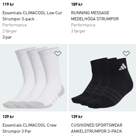
Price
119 kr
Price
189 kr
Essentials CLIMACOOL Low Cut
RUNNING MESSAGE
Strumpor 3-pack
MEDELHÖGA STRUMPOR
Performance
Performance
2 färger
3 färger
3 par
Lägg till på önskelistan
Lä
Price
139 kr
Price
139 kr
Essentials CLIMACOOL Crew
CUSHIONED SPORTSWEAR
Strumpor 3 Par
ANKELSTRUMPOR 3-PACK