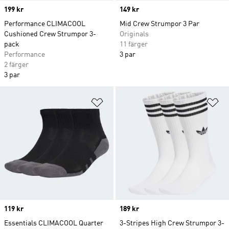
Price
199 kr
Price
149 kr
Performance CLIMACOOL
Mid Crew Strumpor 3 Par
Cushioned Crew Strumpor 3-
Originals
pack
11 färger
Performance
3 par
2 färger
3 par
Lägg till på önskelistan
Lä
Price
119 kr
Price
189 kr
Essentials CLIMACOOL Quarter
3-Stripes High Crew Strumpor 3-