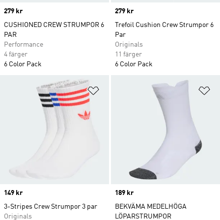
Price
279 kr
Price
279 kr
CUSHIONED CREW STRUMPOR 6
Trefoil Cushion Crew Strumpor 6
PAR
Par
Performance
Originals
4 färger
11 färger
6 Color Pack
6 Color Pack
Lägg till på önskelistan
Lä
Price
149 kr
Price
189 kr
3-Stripes Crew Strumpor 3 par
BEKVÄMA MEDELHÖGA
Originals
LÖPARSTRUMPOR