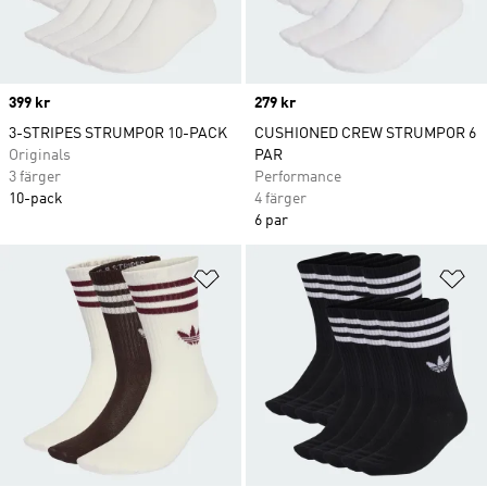
Price
399 kr
Price
279 kr
3-STRIPES STRUMPOR 10-PACK
CUSHIONED CREW STRUMPOR 6
Originals
PAR
3 färger
Performance
10-pack
4 färger
6 par
Lägg till på önskelistan
Lä