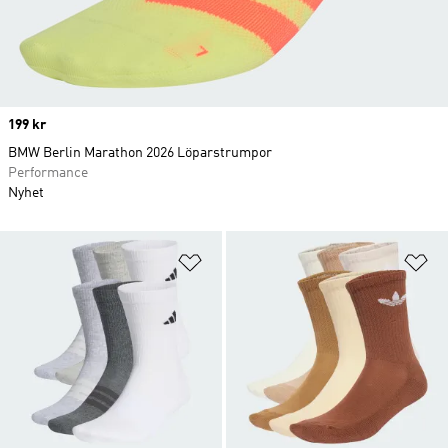
Price
199 kr
BMW Berlin Marathon 2026 Löparstrumpor
Performance
Nyhet
Lägg till på önskelistan
Lä