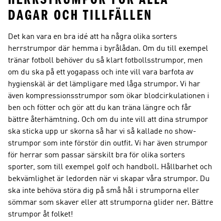
DAGAR OCH TILLFÄLLEN
Det kan vara en bra idé att ha några olika sorters
herrstrumpor där hemma i byrålådan. Om du till exempel
tränar fotboll behöver du så klart fotbollsstrumpor, men
om du ska på ett yogapass och inte vill vara barfota av
hygienskäl är det lämpligare med låga strumpor. Vi har
även kompressionsstrumpor som ökar blodcirkulationen i
ben och fötter och gör att du kan träna längre och får
bättre återhämtning. Och om du inte vill att dina strumpor
ska sticka upp ur skorna så har vi så kallade no show-
strumpor som inte förstör din outfit. Vi har även strumpor
för herrar som passar särskilt bra för olika sorters
sporter, som till exempel golf och handboll. Hållbarhet och
bekvämlighet är ledorden när vi skapar våra strumpor. Du
ska inte behöva störa dig på små hål i strumporna eller
sömmar som skaver eller att strumporna glider ner. Bättre
strumpor åt folket!