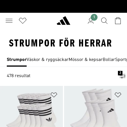
1
STRUMPOR FÖR HERRAR
Strumpor
Väskor & ryggsäckar
Mössor & kepsar
Bollar
Sport
2
478 resultat
Lägg till på önskelistan
Lä