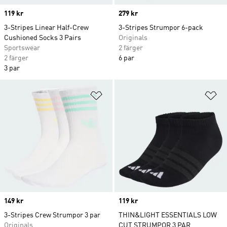
Price
119 kr
Price
279 kr
3-Stripes Linear Half-Crew
3-Stripes Strumpor 6-pack
Cushioned Socks 3 Pairs
Originals
Sportswear
2 färger
2 färger
6 par
3 par
Lägg till på önskelistan
Lä
Price
149 kr
Price
119 kr
3-Stripes Crew Strumpor 3 par
THIN&LIGHT ESSENTIALS LOW
Originals
CUT STRUMPOR 3 PAR