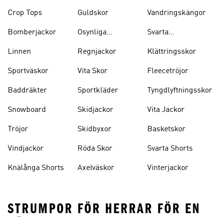
Crop Tops
Guldskor
Vandringskängor
Bomberjackor
Osynliga
Svarta
Strumpor
Ryggsäckar
Linnen
Regnjackor
Klättringsskor
Sportväskor
Vita Skor
Fleecetröjor
Baddräkter
Sportkläder
Tyngdlyftningsskor
Snowboard
Skidjackor
Vita Jackor
Tröjor
Skidbyxor
Basketskor
Vindjackor
Röda Skor
Svarta Shorts
Knälånga Shorts
Axelväskor
Vinterjackor
STRUMPOR FÖR HERRAR FÖR EN