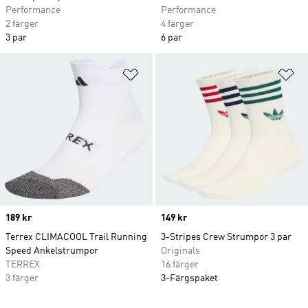
Performance
Performance
2 färger
4 färger
3 par
6 par
Lägg till på önskelistan
Lä
Price
189 kr
Price
149 kr
Terrex CLIMACOOL Trail Running
3-Stripes Crew Strumpor 3 par
Speed Ankelstrumpor
Originals
TERREX
16 färger
3 färger
3-Färgspaket