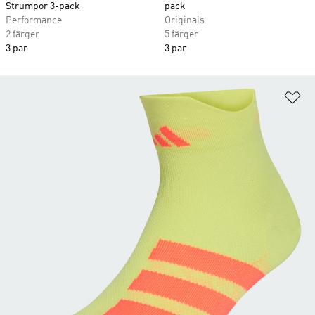
Strumpor 3-pack
pack
Performance
Originals
2 färger
5 färger
3 par
3 par
Lä