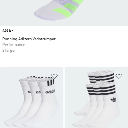
Price
249 kr
Running Adizero Vadstrumpor
Performance
2 färger
Lägg till på önskelistan
Lä