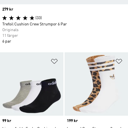
Price
279 kr
(33)
Trefoil Cushion Crew Strumpor 6 Par
Originals
11 färger
6 par
Lägg till på önskelistan
Lä
Price
99 kr
Price
199 kr