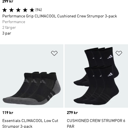
Price
299 kr
(94)
Performance Grip CLIMACOOL Cushioned Crew Strumpor 3-pack
Performance
2 färger
3 par
Lägg till på önskelistan
Lä
Price
119 kr
Price
279 kr
Essentials CLIMACOOL Low Cut
CUSHIONED CREW STRUMPOR 6
Strumpor 3-pack
PAR