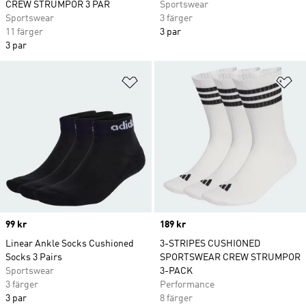
CREW STRUMPOR 3 PAR
Sportswear
Sportswear
3 färger
11 färger
3 par
3 par
Lägg till på önskelistan
Lä
Price
99 kr
Price
189 kr
Linear Ankle Socks Cushioned
3-STRIPES CUSHIONED
Socks 3 Pairs
SPORTSWEAR CREW STRUMPOR
Sportswear
3-PACK
3 färger
Performance
3 par
8 färger