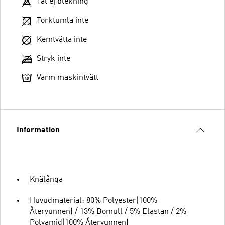
Tål ej blekning
Torktumla inte
Kemtvätta inte
Stryk inte
Varm maskintvätt
Information
Knälånga
Huvudmaterial: 80% Polyester(100%
Återvunnen) / 13% Bomull / 5% Elastan / 2%
Polyamid(100% Återvunnen)