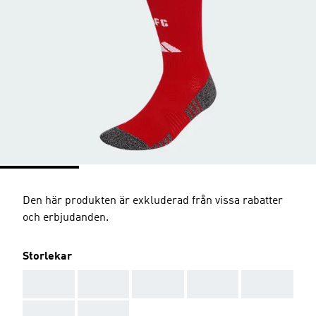
Den här produkten är exkluderad från vissa rabatter
och erbjudanden.
Storlekar
AAA
AAA
AAA
AAA
AAA
AAA
AAA