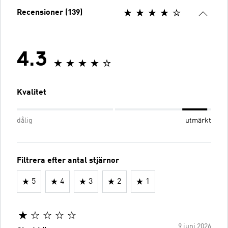
Recensioner (139)
4.3
Kvalitet
dålig
utmärkt
Filtrera efter antal stjärnor
5
4
3
2
1
9 juni 2026