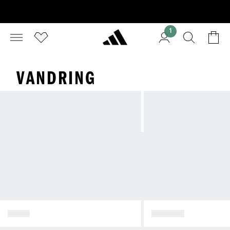
1
VANDRING
SKOR
KLÄDER