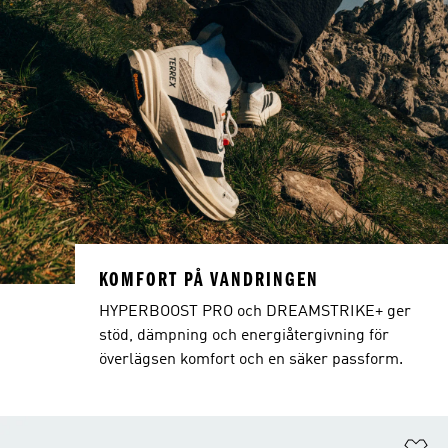
KOMFORT PÅ VANDRINGEN
HYPERBOOST PRO och DREAMSTRIKE+ ger
stöd, dämpning och energiåtergivning för
överlägsen komfort och en säker passform.
Lä