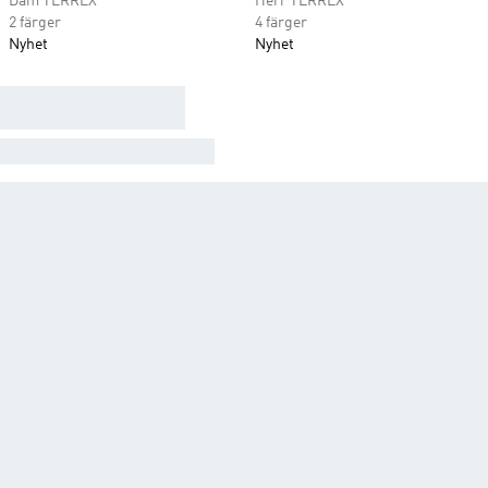
Dam TERREX
Herr TERREX
2 färger
4 färger
Nyhet
Nyhet