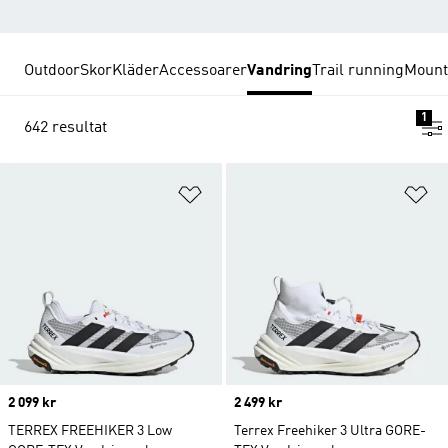
Outdoor
Skor
Kläder
Accessoarer
Vandring
Trail running
Mount
1
642 resultat
Lägg till på önskelistan
Lä
Price
2 099 kr
Price
2 499 kr
TERREX FREEHIKER 3 Low
Terrex Freehiker 3 Ultra GORE-