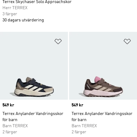
Terrex Skychaser Solo Approachskor
Herr TERREX
3 färger
30 dagars utvärdering
Lägg till på önskelistan
Lä
Price
549 kr
Price
549 kr
Terrex Anylander Vandringsskor
Terrex Anylander Vandringsskor
för barn
för barn
Barn TERREX
Barn TERREX
2 färger
2 färger