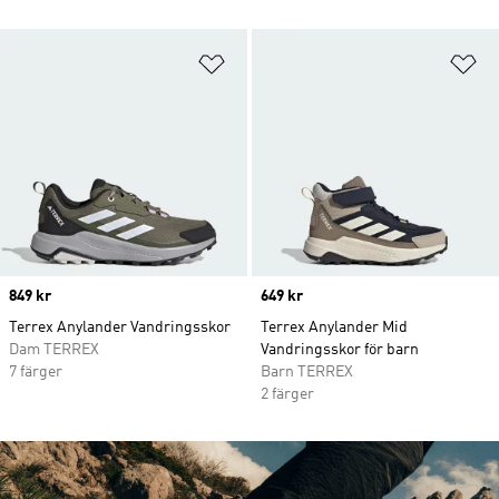
Lägg till på önskelistan
Lä
Price
849 kr
Price
649 kr
Terrex Anylander Vandringsskor
Terrex Anylander Mid
Dam TERREX
Vandringsskor för barn
7 färger
Barn TERREX
2 färger