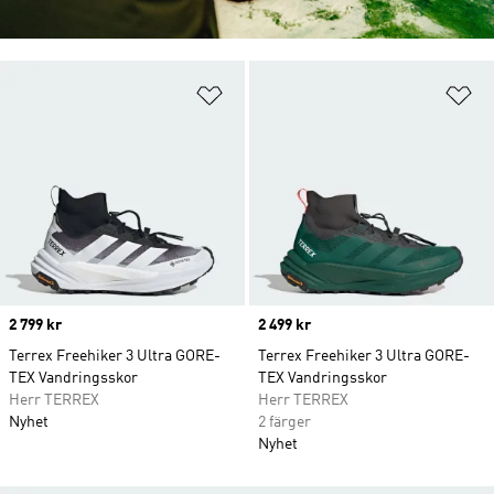
Lägg till på önskelistan
Lä
Price
2 799 kr
Price
2 499 kr
Terrex Freehiker 3 Ultra GORE-
Terrex Freehiker 3 Ultra GORE-
TEX Vandringsskor
TEX Vandringsskor
Herr TERREX
Herr TERREX
Nyhet
2 färger
Nyhet