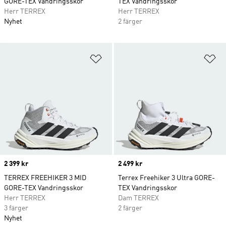
GORE-TEX Vandringsskor
TEX Vandringsskor
Herr TERREX
Herr TERREX
Nyhet
2 färger
Lägg till på önskelistan
Lä
Price
2 399 kr
Price
2 499 kr
TERREX FREEHIKER 3 MID
Terrex Freehiker 3 Ultra GORE-
GORE-TEX Vandringsskor
TEX Vandringsskor
Herr TERREX
Dam TERREX
3 färger
2 färger
Nyhet