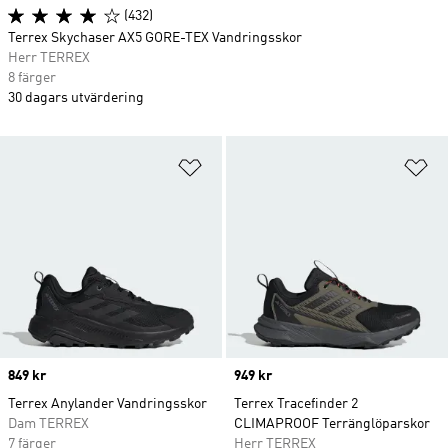
(432)
Terrex Skychaser AX5 GORE-TEX Vandringsskor
Herr TERREX
8 färger
30 dagars utvärdering
Lägg till på önskelistan
Lä
Price
849 kr
Price
949 kr
Terrex Anylander Vandringsskor
Terrex Tracefinder 2
Dam TERREX
CLIMAPROOF Terränglöparskor
7 färger
Herr TERREX