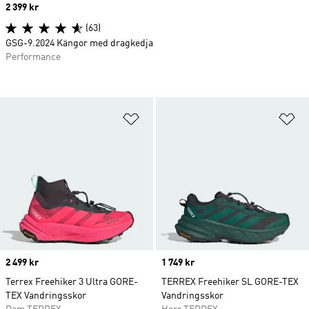
Price
2 399 kr
(63)
GSG-9.2024 Kängor med dragkedja
Performance
Lägg till på önskelistan
Lä
Price
2 499 kr
Price
1 749 kr
Terrex Freehiker 3 Ultra GORE-
TERREX Freehiker SL GORE-TEX
TEX Vandringsskor
Vandringsskor