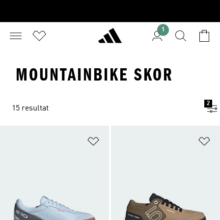
1
MOUNTAINBIKE SKOR
2
15 resultat
Lägg till på önskelistan
Lä