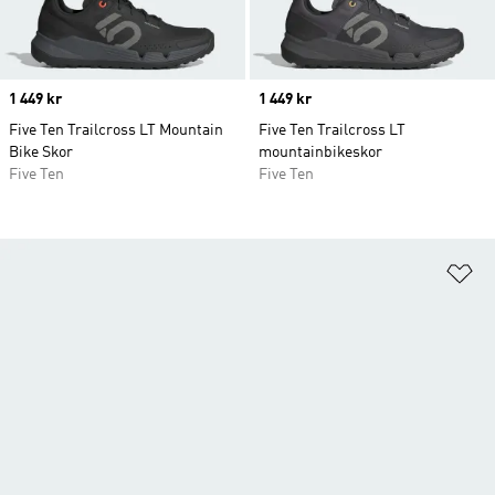
Price
1 449 kr
Price
1 449 kr
Five Ten Trailcross LT Mountain
Five Ten Trailcross LT
Bike Skor
mountainbikeskor
Five Ten
Five Ten
Lä