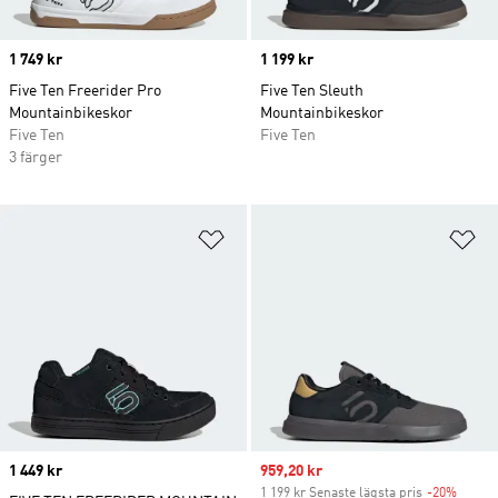
Price
1 749 kr
Price
1 199 kr
Five Ten Freerider Pro
Five Ten Sleuth
Mountainbikeskor
Mountainbikeskor
Five Ten
Five Ten
3 färger
Lägg till på önskelistan
Lä
Price
1 449 kr
Sale price
959,20 kr
1 199 kr Senaste lägsta pris
-20%
Discou