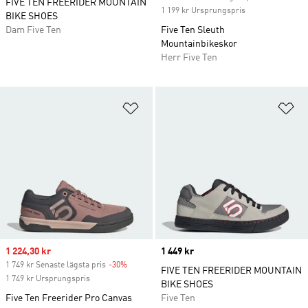
FIVE TEN FREERIDER MOUNTAIN
1 199 kr Ursprungspris
BIKE SHOES
Dam Five Ten
Five Ten Sleuth
Mountainbikeskor
Herr Five Ten
Lägg till på önskelistan
Lä
Sale price
1 224,30 kr
Price
1 449 kr
1 749 kr Senaste lägsta pris
-30%
Discount
FIVE TEN FREERIDER MOUNTAIN
1 749 kr Ursprungspris
BIKE SHOES
Five Ten Freerider Pro Canvas
Five Ten