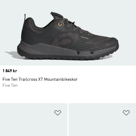
Price
1 849 kr
Five Ten Trailcross XT Mountainbikeskor
Five Ten
Lägg till på önskelistan
Lä