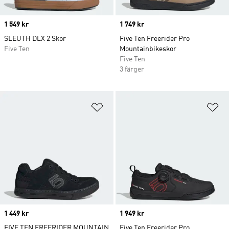
Price
1 549 kr
Price
1 749 kr
SLEUTH DLX 2 Skor
Five Ten Freerider Pro
Five Ten
Mountainbikeskor
Five Ten
3 färger
Lägg till på önskelistan
Lä
Price
1 449 kr
Price
1 949 kr
FIVE TEN FREERIDER MOUNTAIN
Five Ten Freerider Pro