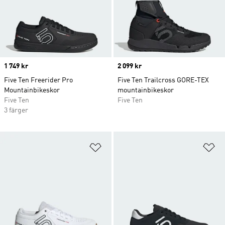
Price
1 749 kr
Price
2 099 kr
Five Ten Freerider Pro
Five Ten Trailcross GORE-TEX
Mountainbikeskor
mountainbikeskor
Five Ten
Five Ten
3 färger
Lägg till på önskelistan
Lä