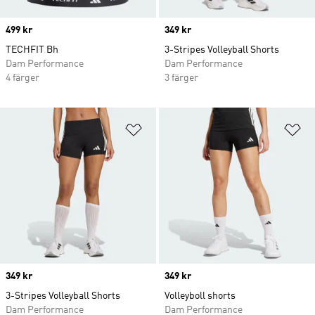
Price
499 kr
Price
349 kr
TECHFIT Bh
3-Stripes Volleyball Shorts
Dam Performance
Dam Performance
4 färger
3 färger
Lägg till på önskelistan
Lä
Price
349 kr
Price
349 kr
3-Stripes Volleyball Shorts
Volleyboll shorts
Dam Performance
Dam Performance