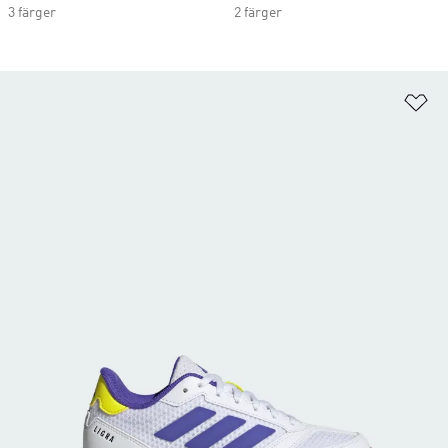
3 färger
2 färger
Lä