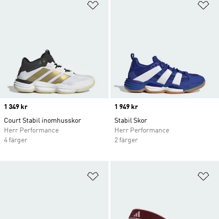
Lägg till på önskelistan
Lä
Price
1 349 kr
Price
1 949 kr
Court Stabil inomhusskor
Stabil Skor
Herr Performance
Herr Performance
4 färger
2 färger
Lägg till på önskelistan
Lä