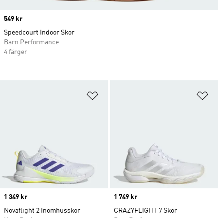
Price
549 kr
Speedcourt Indoor Skor
Barn Performance
4 färger
Lägg till på önskelistan
Lä
Price
1 349 kr
Price
1 749 kr
Novaflight 2 Inomhusskor
CRAZYFLIGHT 7 Skor