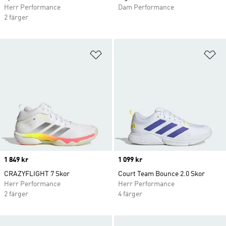
Herr Performance
Dam Performance
2 färger
Lägg till på önskelistan
Lä
Price
1 849 kr
Price
1 099 kr
CRAZYFLIGHT 7 Skor
Court Team Bounce 2.0 Skor
Herr Performance
Herr Performance
2 färger
4 färger