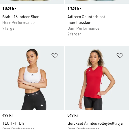
Price
1 849 kr
Price
1 749 kr
Stabil 16 Indoor Skor
Adizero Counterblast-
Herr Performance
inomhusskor
7 färger
Dam Performance
2 färger
Lägg till på önskelistan
Lä
Price
499 kr
Price
549 kr
TECHFIT Bh
Quickset Ärmlös volleybolltröja