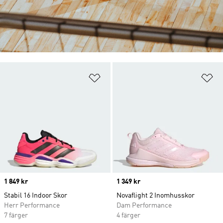
Lägg till på önskelistan
Lä
Price
1 849 kr
Price
1 349 kr
Stabil 16 Indoor Skor
Novaflight 2 Inomhusskor
Herr Performance
Dam Performance
7 färger
4 färger