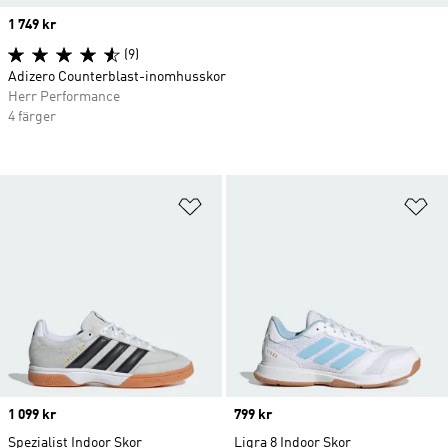
Price
1 749 kr
(9)
Adizero Counterblast-inomhusskor
Herr Performance
4 färger
Lägg till på önskelistan
Lä
Price
1 099 kr
Price
799 kr
Spezialist Indoor Skor
Ligra 8 Indoor Skor