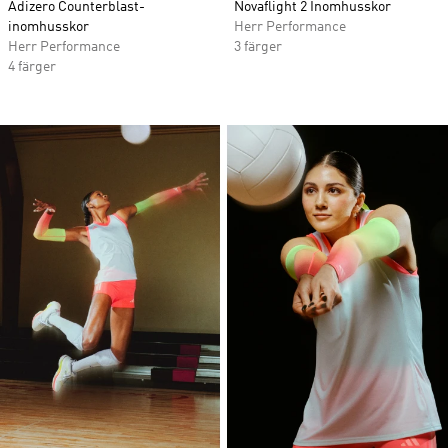
Adizero Counterblast-
Novaflight 2 Inomhusskor
inomhusskor
Herr Performance
Herr Performance
3 färger
4 färger