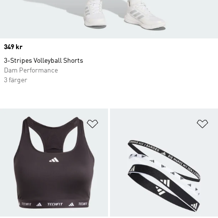
Price
349 kr
3-Stripes Volleyball Shorts
Dam Performance
3 färger
Lägg till på önskelistan
Lä