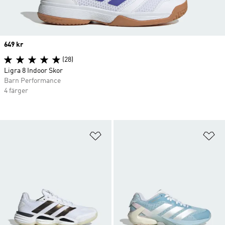
Price
649 kr
(28)
Ligra 8 Indoor Skor
Barn Performance
4 färger
Lägg till på önskelistan
Lä