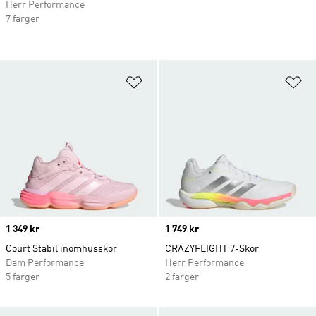
Herr Performance
7 färger
Lägg till på önskelistan
Lä
Price
1 349 kr
Price
1 749 kr
Court Stabil inomhusskor
CRAZYFLIGHT 7-Skor
Dam Performance
Herr Performance
5 färger
2 färger