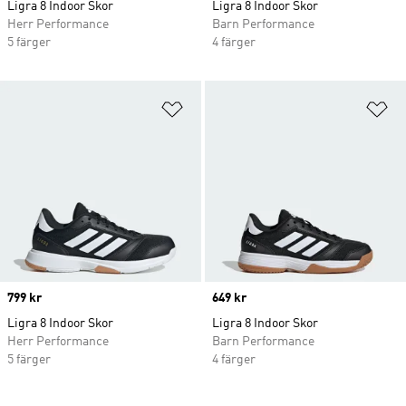
Ligra 8 Indoor Skor
Ligra 8 Indoor Skor
Herr Performance
Barn Performance
5 färger
4 färger
Lägg till på önskelistan
Lä
Price
799 kr
Price
649 kr
Ligra 8 Indoor Skor
Ligra 8 Indoor Skor
Herr Performance
Barn Performance
5 färger
4 färger