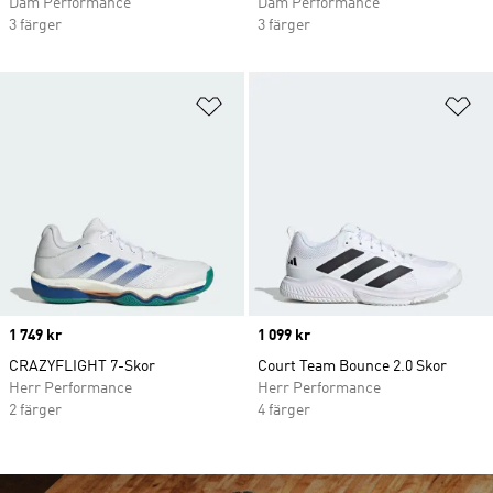
Dam Performance
Dam Performance
3 färger
3 färger
Lägg till på önskelistan
Lä
Price
1 749 kr
Price
1 099 kr
CRAZYFLIGHT 7-Skor
Court Team Bounce 2.0 Skor
Herr Performance
Herr Performance
2 färger
4 färger