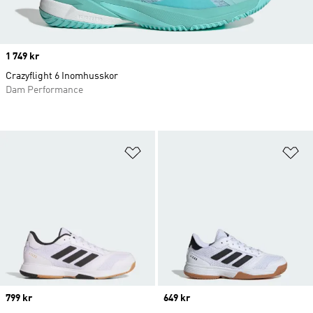
Price
1 749 kr
Crazyflight 6 Inomhusskor
Dam Performance
Lägg till på önskelistan
Lä
Price
799 kr
Price
649 kr