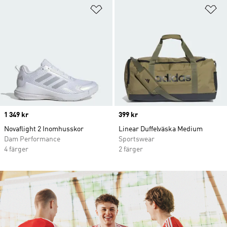
Lägg till på önskelistan
Lä
Price
1 349 kr
Price
399 kr
Novaflight 2 Inomhusskor
Linear Duffelväska Medium
Dam Performance
Sportswear
4 färger
2 färger