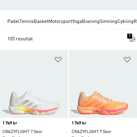
Padel
Tennis
Basket
Motorsport
Yoga
Boxning
Simning
Cykling
R
1
105 resultat
Lägg till på önskelistan
Lä
Price
1 749 kr
Price
1 749 kr
CRAZYFLIGHT 7 Skor
CRAZYFLIGHT 7 Skor