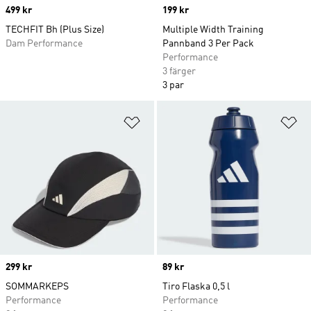
Price
499 kr
Price
199 kr
TECHFIT Bh (Plus Size)
Multiple Width Training
Dam Performance
Pannband 3 Per Pack
Performance
3 färger
3 par
Lägg till på önskelistan
Lä
Price
299 kr
Price
89 kr
SOMMARKEPS
Tiro Flaska 0,5 l
Performance
Performance