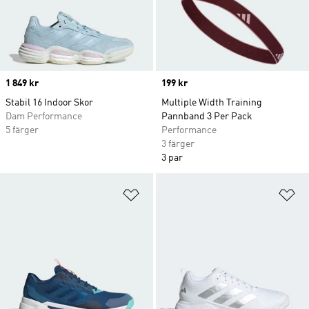
Price
1 849 kr
Price
199 kr
Stabil 16 Indoor Skor
Multiple Width Training
Dam Performance
Pannband 3 Per Pack
5 färger
Performance
3 färger
3 par
Lägg till på önskelistan
Lä