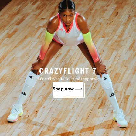
CRAZYFLIGHT 7
För volleybollatleter på toppnivå.
Shop now