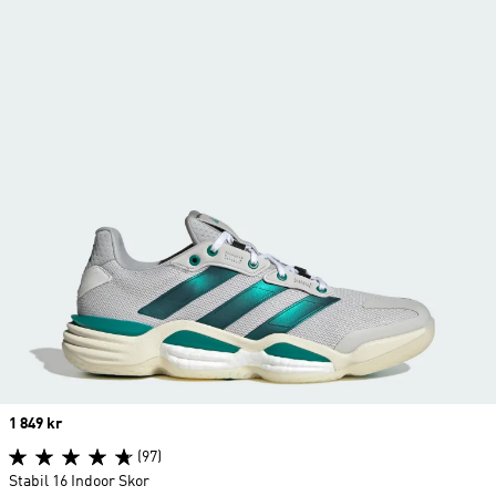
Price
1 849 kr
(97)
Stabil 16 Indoor Skor