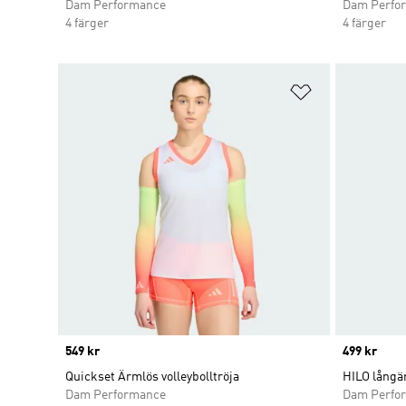
Dam Performance
Dam Perfo
4 färger
4 färger
Lägg till på ö
Price
549 kr
Price
499 kr
Quickset Ärmlös volleybolltröja
HILO långär
Dam Performance
Dam Perfo