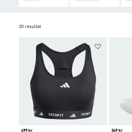
20 resultat
Lägg till på ö
Price
499 kr
Price
349 kr