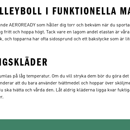
LLEYBOLL I FUNKTIONELLA M
rande AEROREADY som håller dig torr och bekväm när du sportar.
dig fritt och hoppa högt. Tack vare en lagom andel elastan är våra
sk, och topparna har ofta sidosprund och ett bakstycke som är li
INGSKLÄDER
ktumlas på låg temperatur. Om du vill stryka dem bör du göra de
nderar att du bara använder tvättmedel och hoppar över sköljmedl
du ska tvätta och vårda den. Låt aldrig kläderna ligga kvar fukti
r.