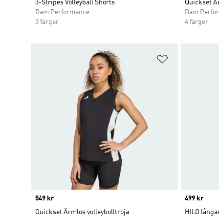
3-Stripes Volleyball Shorts
Quickset Är
Dam Performance
Dam Perfo
3 färger
4 färger
Lägg till på ö
Price
549 kr
Price
499 kr
Quickset Ärmlös volleybolltröja
HILO långär