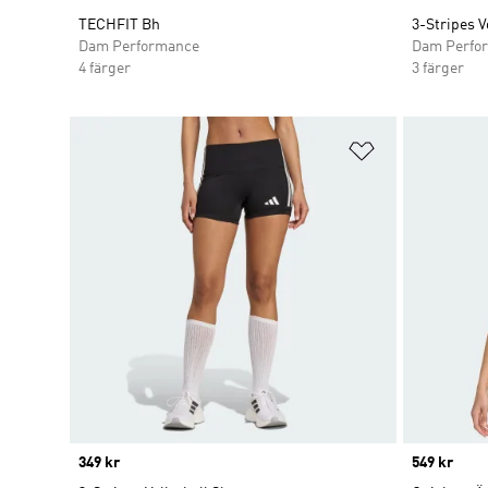
TECHFIT Bh
3-Stripes V
Dam Performance
Dam Perfo
4 färger
3 färger
Lägg till på ö
Price
349 kr
Price
549 kr