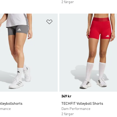
2 färger
nskelistan
Lägg till på önskelistan
Price
349 kr
lleybollshorts
TECHFIT Volleyboll Shorts
rmance
Dam Performance
2 färger