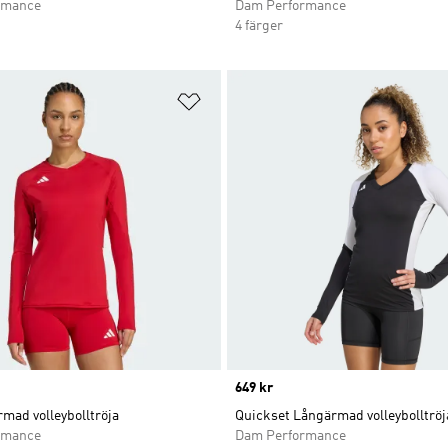
rmance
Dam Performance
4 färger
nskelistan
Lägg till på önskelistan
Price
649 kr
mad volleybolltröja
Quickset Långärmad volleybolltröj
rmance
Dam Performance