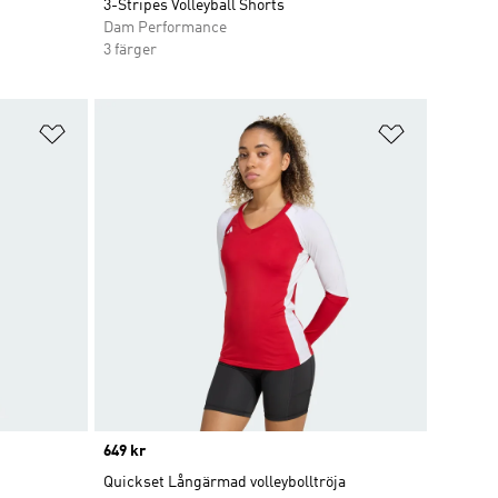
3-Stripes Volleyball Shorts
Dam Performance
3 färger
Lägg till på önskelistan
Lägg till p
Price
649 kr
Quickset Långärmad volleybolltröja