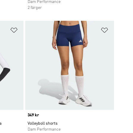
Dam Performance
2 färger
Lägg till på önskelistan
Lägg till p
Price
349 kr
a
Volleyboll shorts
Dam Performance