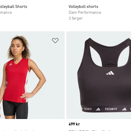
olleyball Shorts
Volleyboll shorts
rmance
Dam Performance
2 färger
nskelistan
Lägg till på önskelistan
Price
499 kr