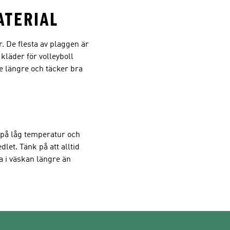
ATERIAL
 De flesta av plaggen är
 kläder för volleyboll
te längre och täcker bra
t på låg temperatur och
et. Tänk på att alltid
ga i väskan längre än