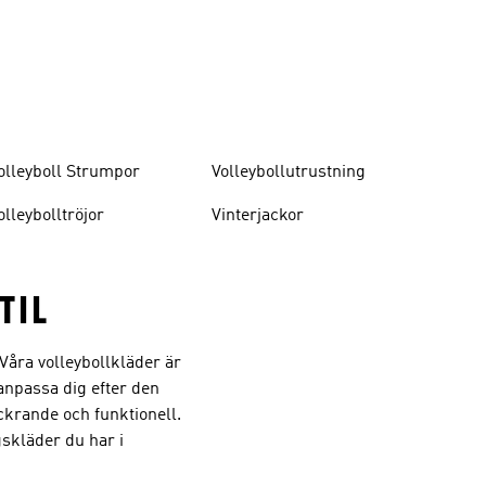
olleyboll Strumpor
Volleybollutrustning
olleybolltröjor
Vinterjackor
TIL
 Våra volleybollkläder är
anpassa dig efter den
krande och funktionell.
skläder du har i