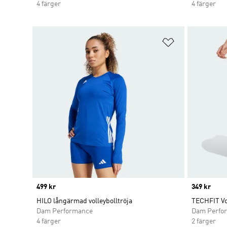
4 färger
4 färger
Lägg till på ö
Price
499 kr
Price
349 kr
HILO långärmad volleybolltröja
TECHFIT Vo
Dam Performance
Dam Perfo
4 färger
2 färger