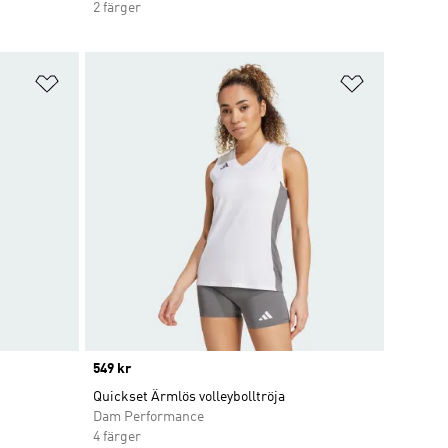
2 färger
Lägg till på önskelistan
Lägg till p
Price
549 kr
Quickset Ärmlös volleybolltröja
Dam Performance
4 färger