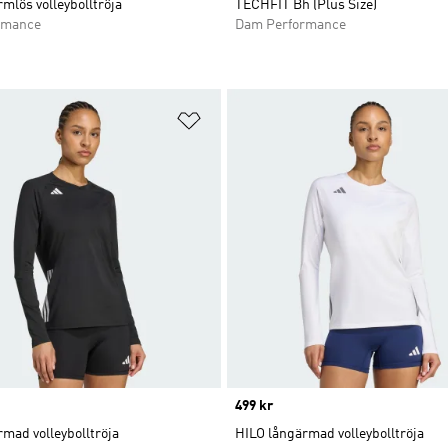
mlös volleybolltröja
TECHFIT Bh (Plus Size)
rmance
Dam Performance
nskelistan
Lägg till på önskelistan
Price
499 kr
mad volleybolltröja
HILO långärmad volleybolltröja