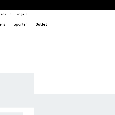
adiclub
Logga in
ers
Sporter
Outlet
CESSORIES