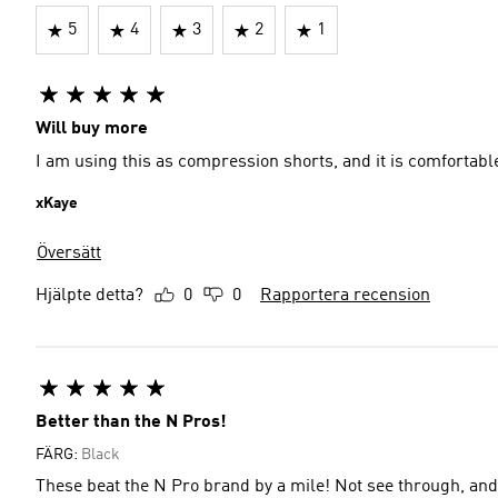
5
4
3
2
1
Will buy more
I am using this as compression shorts, and it is comfortabl
xKaye
Översätt
Hjälpte detta?
0
0
Rapportera recension
Better than the N Pros!
FÄRG:
Black
These beat the N Pro brand by a mile! Not see through, and