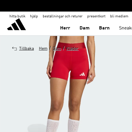
hitta butik
hjälp
beställningar och returer
presentkort
bli medlem
Herr
Dam
Barn
Sneak
/
/
Tillbaka
Hem
Dam
Kläder