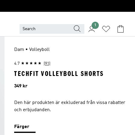
1
Dam • Volleyboll
4.7
(91)
TECHFIT VOLLEYBOLL SHORTS
Pris
349 kr
Den här produkten är exkluderad från vissa rabatter
och erbjudanden.
Färger