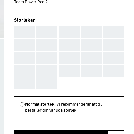
Team Power Red 2
Storlekar
AAA
AAA
AAA
AAA
AAA
AAA
AAA
AAA
AAA
AAA
AAA
AAA
AAA
AAA
AAA
AAA
AAA
AAA
AAA
AAA
AAA
AAA
Normal storlek.
Vi rekommenderar att du
beställer din vanliga storlek.