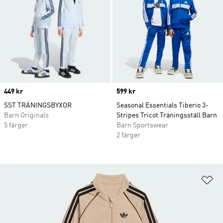
Price
449 kr
Price
599 kr
SST TRÄNINGSBYXOR
Seasonal Essentials Tiberio 3-
Barn Originals
Stripes Tricot Träningsställ Barn
5 färger
Barn Sportswear
2 färger
Lä