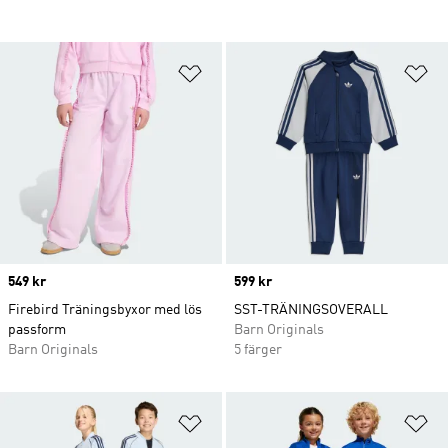
Lägg till på önskelistan
Lä
Price
549 kr
Price
599 kr
Firebird Träningsbyxor med lös
SST-TRÄNINGSOVERALL
passform
Barn Originals
Barn Originals
5 färger
Lägg till på önskelistan
Lä