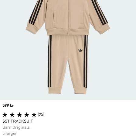
Price
599 kr
(25)
SST TRACKSUIT
Barn Originals
5 färger