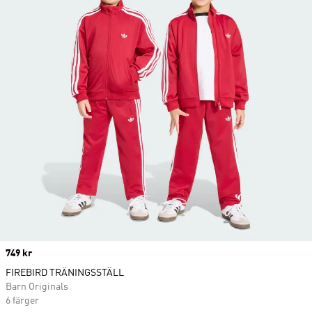
Price
749 kr
FIREBIRD TRÄNINGSSTÄLL
Barn Originals
6 färger