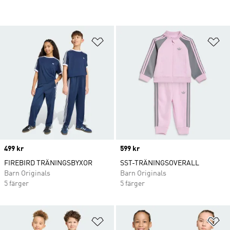
Lägg till på önskelistan
Lä
Price
499 kr
Price
599 kr
FIREBIRD TRÄNINGSBYXOR
SST-TRÄNINGSOVERALL
Barn Originals
Barn Originals
5 färger
5 färger
Lägg till på önskelistan
Lä