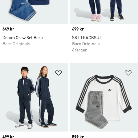
Price
649 kr
Price
699 kr
Denim Crew Set Barn
SST TRACKSUIT
Barn Originals
Barn Originals
6 färger
Lägg till på önskelistan
Lä
Price
499 kr
Price
599 kr