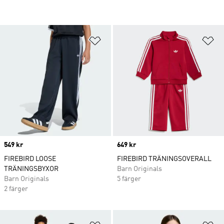
Lägg till på önskelistan
Lä
Price
549 kr
Price
649 kr
FIREBIRD LOOSE
FIREBIRD TRÄNINGSOVERALL
TRÄNINGSBYXOR
Barn Originals
Barn Originals
5 färger
2 färger
Lägg till på önskelistan
Lä