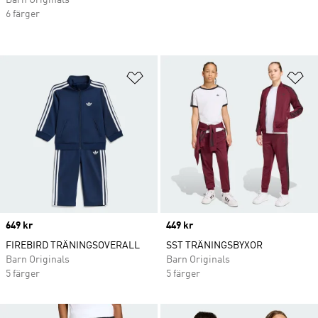
6 färger
Lägg till på önskelistan
Lä
Price
649 kr
Price
449 kr
FIREBIRD TRÄNINGSOVERALL
SST TRÄNINGSBYXOR
Barn Originals
Barn Originals
5 färger
5 färger