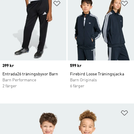
Lägg till på önskelistan
Lä
Price
399 kr
Price
599 kr
Entrada26 träningsbyxor Barn
Firebird Loose Träningsjacka
Barn Performance
Barn Originals
2 färger
6 färger
Lä