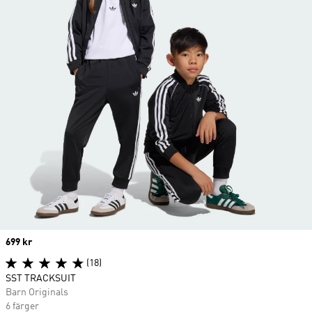
Price
699 kr
(18)
SST TRACKSUIT
Barn Originals
6 färger