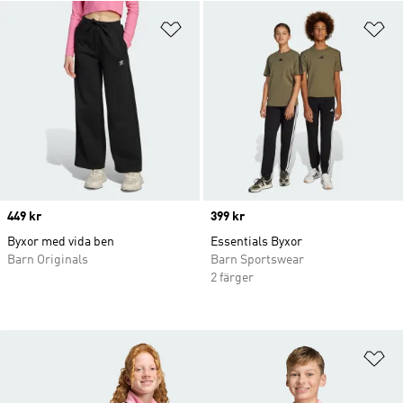
Lägg till på önskelistan
Lä
Price
449 kr
Price
399 kr
Byxor med vida ben
Essentials Byxor
Barn Originals
Barn Sportswear
2 färger
Lä