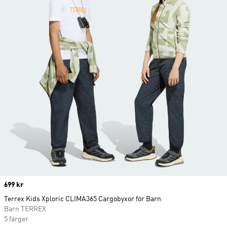
Price
699 kr
Terrex Kids Xploric CLIMA365 Cargobyxor för Barn
Barn TERREX
5 färger