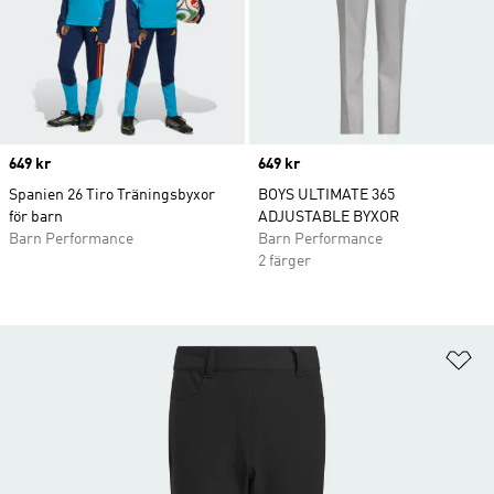
Price
649 kr
Price
649 kr
Spanien 26 Tiro Träningsbyxor
BOYS ULTIMATE 365
för barn
ADJUSTABLE BYXOR
Barn Performance
Barn Performance
2 färger
Lä