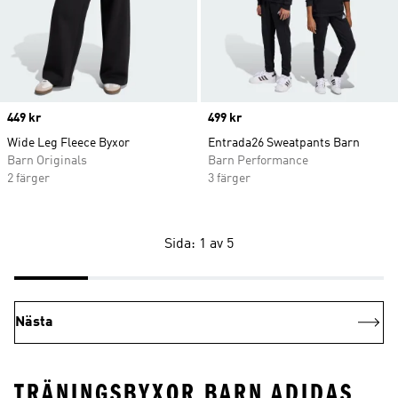
Price
449 kr
Price
499 kr
Wide Leg Fleece Byxor
Entrada26 Sweatpants Barn
Barn Originals
Barn Performance
2 färger
3 färger
Sida: 1 av 5
Nästa
TRÄNINGSBYXOR BARN ADIDAS