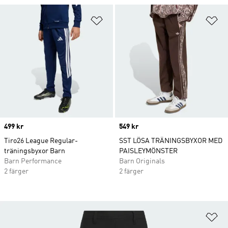
Lägg till på önskelistan
Lä
Price
499 kr
Price
549 kr
Tiro26 League Regular-
SST LÖSA TRÄNINGSBYXOR MED
träningsbyxor Barn
PAISLEYMÖNSTER
Barn Performance
Barn Originals
2 färger
2 färger
Lä