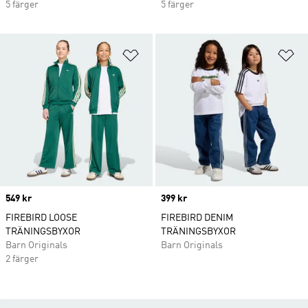
5 färger
5 färger
Lägg till på önskelistan
Lä
Price
549 kr
Price
399 kr
FIREBIRD LOOSE
FIREBIRD DENIM
TRÄNINGSBYXOR
TRÄNINGSBYXOR
Barn Originals
Barn Originals
2 färger