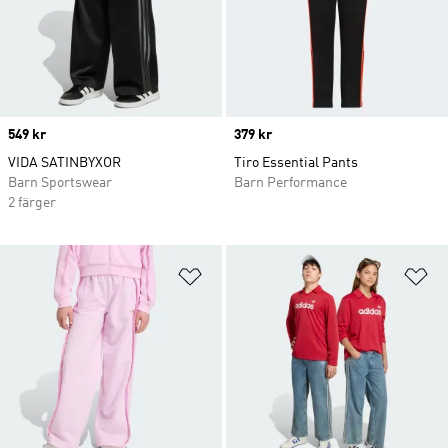
Price
549 kr
Price
379 kr
VIDA SATINBYXOR
Tiro Essential Pants
Barn Sportswear
Barn Performance
2 färger
Lägg till på önskelistan
Lä