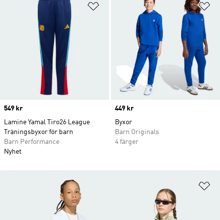
Lägg till på önskelistan
Lä
Price
549 kr
Price
449 kr
Lamine Yamal Tiro26 League
Byxor
Träningsbyxor för barn
Barn Originals
Barn Performance
4 färger
Nyhet
Lä