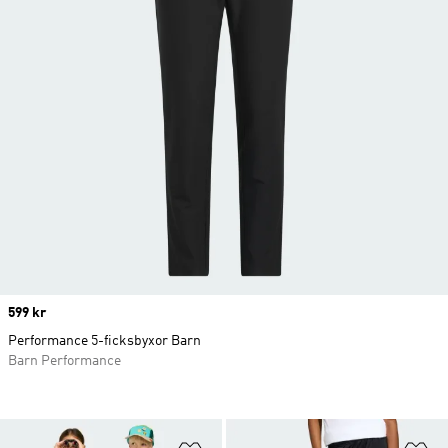
Price
599 kr
Performance 5-ficksbyxor Barn
Barn Performance
Lägg till på önskelistan
Lä