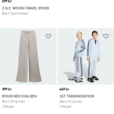
Price
699 kr
Z.N.E. WOVEN TRAVEL BYXOR
Barn Sportswear
Lägg till på önskelistan
Lä
Price
399 kr
Price
449 kr
BYXOR MED VIDA BEN
SST TRÄNINGSBYXOR
Barn Originals
Barn Originals
2 färger
5 färger