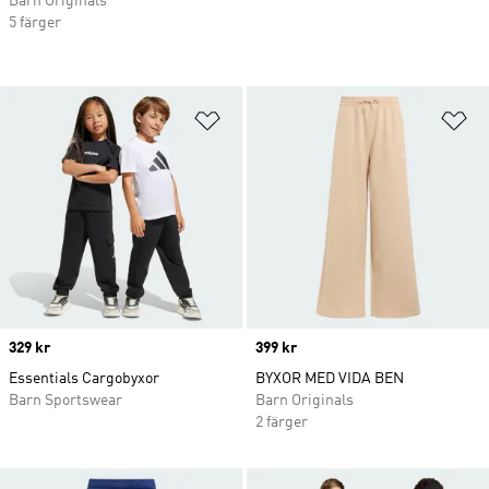
Barn Originals
5 färger
Lägg till på önskelistan
Lä
Price
329 kr
Price
399 kr
Essentials Cargobyxor
BYXOR MED VIDA BEN
Barn Sportswear
Barn Originals
2 färger