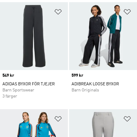
Lägg till på önskelistan
Lä
Price
549 kr
Price
599 kr
ADIDAS BYXOR FÖR TJEJER
ADIBREAK LOOSE BYXOR
Barn Sportswear
Barn Originals
3 färger
Lägg till på önskelistan
Lä