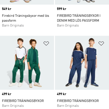
Price
549 kr
Price
599 kr
Firebird Träningsbyxor med lös
FIREBIRD TRÄNINGSBYXOR I
passform
DENIM MED LÖS PASSFORM
Barn Originals
Barn Originals
Lägg till på önskelistan
Lä
Price
499 kr
Price
499 kr
FIREBIRD TRÄNINGSBYXOR
FIREBIRD TRÄNINGSBYXOR
Barn Originals
Barn Originals