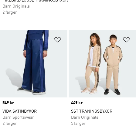
FIREBIRD LOOSE TRÄNINGSBYXOR
Barn Originals
2 färger
Lägg till på önskelistan
Lä
Price
549 kr
Price
449 kr
VIDA SATINBYXOR
SST TRÄNINGSBYXOR
Barn Sportswear
Barn Originals
2 färger
5 färger