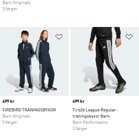
Barn Originals
5 färger
Lägg till på önskelistan
Lä
Price
499 kr
Price
499 kr
FIREBIRD TRÄNINGSBYXOR
Tiro26 League Regular-
Barn Originals
träningsbyxor Barn
5 färger
Barn Performance
2 färger