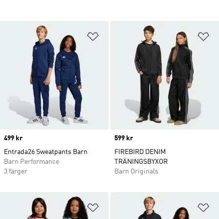
Lägg till på önskelistan
Lä
Price
499 kr
Price
599 kr
Entrada26 Sweatpants Barn
FIREBIRD DENIM
Barn Performance
TRÄNINGSBYXOR
3 färger
Barn Originals
Lägg till på önskelistan
Lä