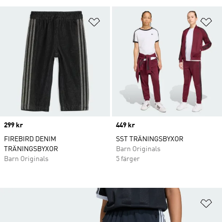
Lägg till på önskelistan
Lä
Price
299 kr
Price
449 kr
FIREBIRD DENIM
SST TRÄNINGSBYXOR
TRÄNINGSBYXOR
Barn Originals
Barn Originals
5 färger
Lä