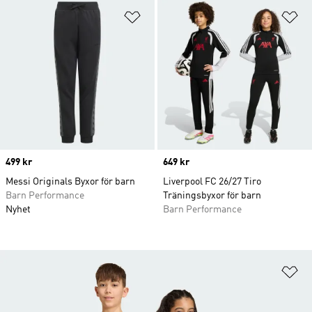
Lägg till på önskelistan
Lä
Price
499 kr
Price
649 kr
Messi Originals Byxor för barn
Liverpool FC 26/27 Tiro
Barn Performance
Träningsbyxor för barn
Nyhet
Barn Performance
Lä