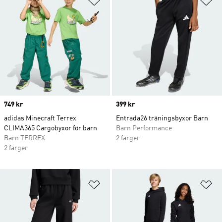
Price
749 kr
Price
399 kr
adidas Minecraft Terrex
Entrada26 träningsbyxor Barn
CLIMA365 Cargobyxor för barn
Barn Performance
Barn TERREX
2 färger
2 färger
Lägg till på önskelistan
Lä