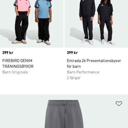
Price
399 kr
Price
399 kr
FIREBIRD DENIM
Entrada 26 Presentationsbyxor
TRÄNINGSBYXOR
för barn
Barn Originals
Barn Performance
2 färger
Lä