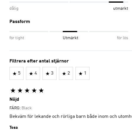
dålig
utmärkt
Passform
för tight
Utmärkt
för lös
Filtrera efter antal stjärnor
5
4
3
2
1
Nöjd
FÄRG:
Black
Bekväm för lekande och rörliga barn både inom och utomh
Tosa