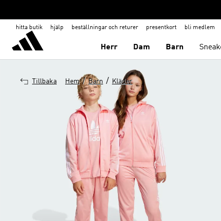
hitta butik
hjälp
beställningar och returer
presentkort
bli medlem
Herr
Dam
Barn
Sneak
/
/
Tillbaka
Hem
Barn
Kläder