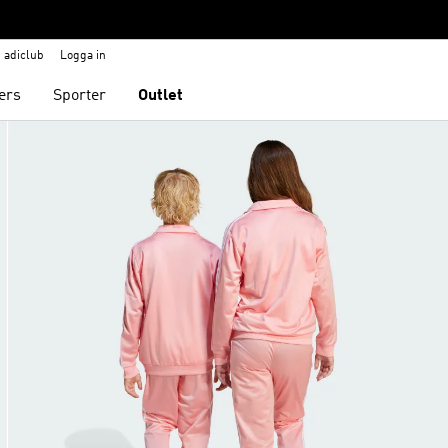
adiclub
Logga in
ers
Sporter
Outlet