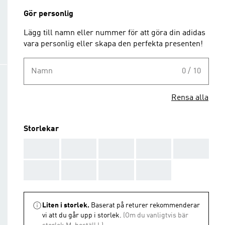
Gör personlig
Lägg till namn eller nummer för att göra din adidas
vara personlig eller skapa den perfekta presenten!
Namn
0 / 10
Rensa alla
Storlekar
AAA
AAA
AAA
AAA
AAA
AAA
AAA
AAA
AAA
Liten i storlek.
Baserat på returer rekommenderar
vi att du går upp i storlek.
(Om du vanligtvis bär