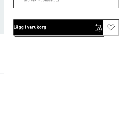
storlek M, beställ L)
Lägg i varukorg