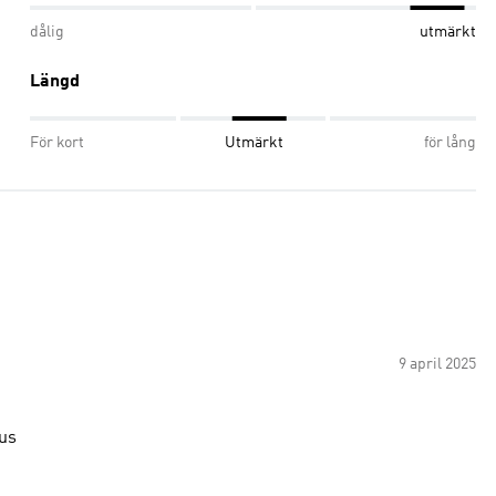
dålig
utmärkt
Längd
För kort
Utmärkt
för lång
9 april 2025
us