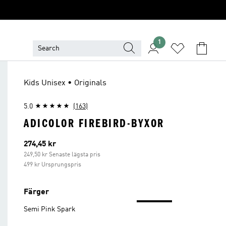
1
Kids Unisex • Originals
5.0
(163)
ADICOLOR FIREBIRD-BYXOR
Aktuellt pris
274,45 kr
249,50 kr Senaste lägsta pris
499 kr Ursprungspris
Färger
Semi Pink Spark