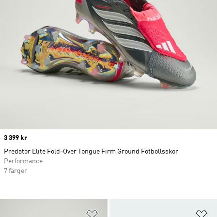
Price
3 399 kr
Predator Elite Fold-Over Tongue Firm Ground Fotbollsskor
Performance
7 färger
Lägg till på önskelistan
Lä