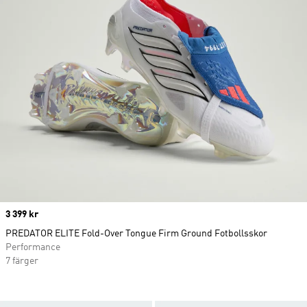
Price
3 399 kr
PREDATOR ELITE Fold-Over Tongue Firm Ground Fotbollsskor
Performance
7 färger