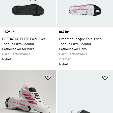
Price
1 649 kr
Price
849 kr
PREDATOR ELITE Fold-Over
Predator League Fold-Over
Tongue Firm Ground
Tongue Firm Ground
Fotbollsskor för barn
Fotbollsskor Barn
Barn Performance
Barn Performance
Nyhet
2 färger
Nyhet
Lägg till på önskelistan
Lä