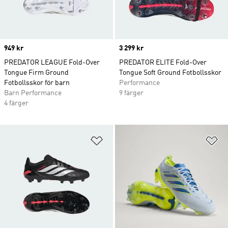
Price
949 kr
Price
3 299 kr
PREDATOR LEAGUE Fold-Over
PREDATOR ELITE Fold-Over
Tongue Firm Ground
Tongue Soft Ground Fotbollsskor
Fotbollsskor för barn
Performance
Barn Performance
9 färger
4 färger
Lägg till på önskelistan
Lä