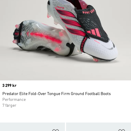
Price
3 299 kr
Predator Elite Fold-Over Tongue Firm Ground Football Boots
Performance
7 färger
Lägg till på önskelistan
Lä