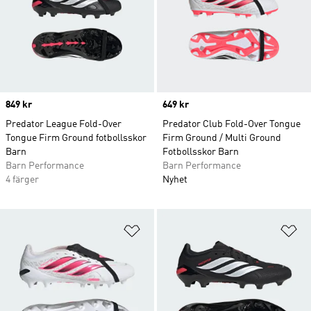
Price
849 kr
Price
649 kr
Predator League Fold-Over
Predator Club Fold-Over Tongue
Tongue Firm Ground fotbollsskor
Firm Ground / Multi Ground
Barn
Fotbollsskor Barn
Barn Performance
Barn Performance
4 färger
Nyhet
Lägg till på önskelistan
Lä