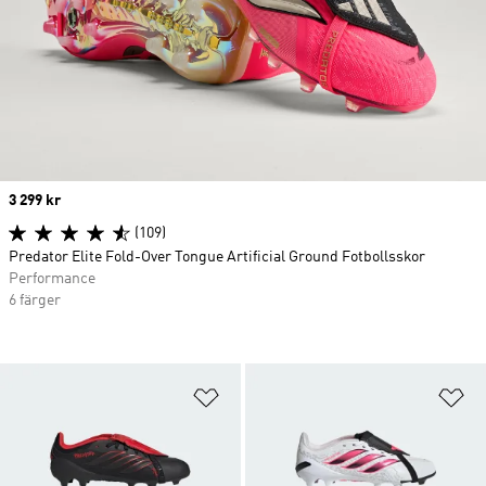
Price
3 299 kr
(109)
Predator Elite Fold-Over Tongue Artificial Ground Fotbollsskor
Performance
6 färger
Lägg till på önskelistan
Lä