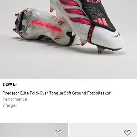
Price
3 299 kr
Predator Elite Fold-Over Tongue Soft Ground Fotbollsskor
Performance
9 färger
Lägg till på önskelistan
Lä