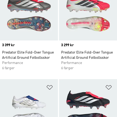
Price
3 399 kr
Price
3 299 kr
Predator Elite Fold-Over Tongue
Predator Elite Fold-Over Tongue
Artificial Ground Fotbollsskor
Artificial Ground Fotbollsskor
Performance
Performance
6 färger
6 färger
Lägg till på önskelistan
Lä