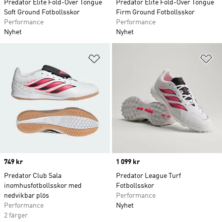
Predator Elite Fold-Over Tongue
Predator Elite Fold-Over Tongue
Soft Ground Fotbollsskor
Firm Ground Fotbollsskor
Performance
Performance
Nyhet
Nyhet
Lägg till på önskelistan
Lä
Price
749 kr
Price
1 099 kr
Predator Club Sala
Predator League Turf
inomhusfotbollsskor med
Fotbollsskor
nedvikbar plös
Performance
Performance
Nyhet
2 färger