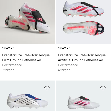
Price
1 849 kr
Price
1 849 kr
Predator Pro Fold-Over Tongue
Predator Pro Fold-Over Tongue
Firm Ground Fotbollsskor
Artificial Ground Fotbollsskor
Performance
Performance
7 färger
4 färger
Lägg till på önskelistan
Lä