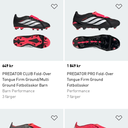
Lägg till på önskelistan
Lä
Price
649 kr
Price
1 849 kr
PREDATOR CLUB Fold-Over
PREDATOR PRO Fold-Over
Tongue Firm Ground/Multi
Tongue Firm Ground
Ground Fotbollsskor Barn
Fotbollsskor
Barn Performance
Performance
3 färger
7 färger
Lägg till på önskelistan
Lä