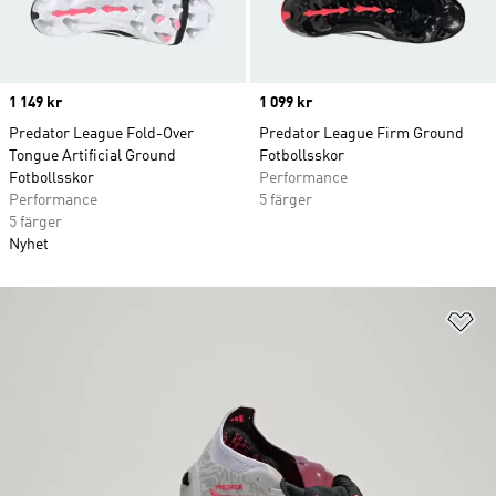
Price
1 149 kr
Price
1 099 kr
Predator League Fold-Over
Predator League Firm Ground
Tongue Artificial Ground
Fotbollsskor
Fotbollsskor
Performance
Performance
5 färger
5 färger
Nyhet
Lä