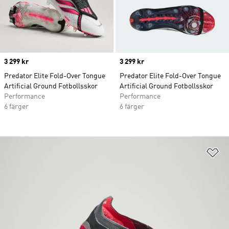
Price
3 299 kr
Price
3 299 kr
Predator Elite Fold-Over Tongue
Predator Elite Fold-Over Tongue
Artificial Ground Fotbollsskor
Artificial Ground Fotbollsskor
Performance
Performance
6 färger
6 färger
Lä