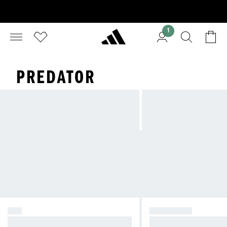
1
PREDATOR
F50
PREDATOR
Skapa kaos.
Ta kontroll.