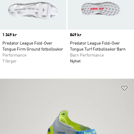
Price
1 349 kr
Price
849 kr
Predator League Fold-Over
Predator League Fold-Over
Tongue Firm Ground fotbollsskor
Tongue Turf Fotbollsskor Barn
Performance
Barn Performance
7 färger
Nyhet
Lä