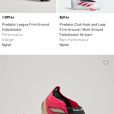
Price
1 099 kr
Price
549 kr
Predator League Firm Ground
Predator Club Hook and Loop
Fotbollsskor
Firm Ground / Multi Ground
Performance
Fotbollsskor för barn
5 färger
Barn Performance
Nyhet
Nyhet
Lä