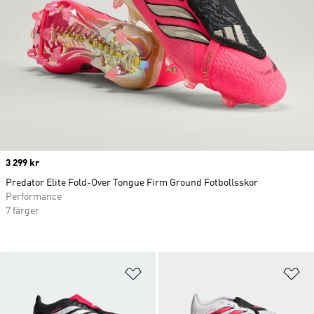
Price
3 299 kr
Predator Elite Fold-Over Tongue Firm Ground Fotbollsskor
Performance
7 färger
Lägg till på önskelistan
Lä