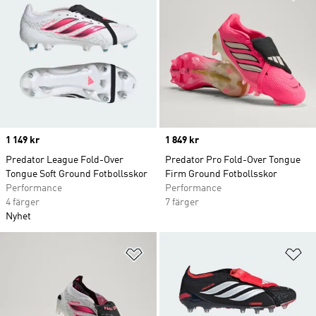
Price
1 149 kr
Price
1 849 kr
Predator League Fold-Over
Predator Pro Fold-Over Tongue
Tongue Soft Ground Fotbollsskor
Firm Ground Fotbollsskor
Performance
Performance
4 färger
7 färger
Nyhet
Lägg till på önskelistan
Lä