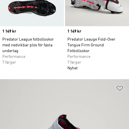
Price
1 149 kr
Price
1 149 kr
Predator League fotbollsskor
Predator Leauge Fold-Over
med nedvikbar plös för fasta
Tongue Firm Ground
underlag
Fotbollsskor
Performance
Performance
7 färger
7 färger
Nyhet
Lä