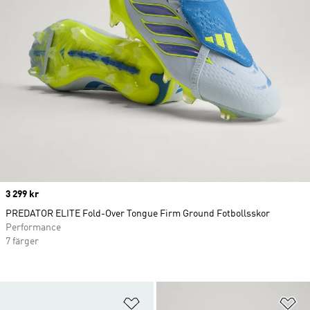
Price
3 299 kr
PREDATOR ELITE Fold-Over Tongue Firm Ground Fotbollsskor
Performance
7 färger
Lägg till på önskelistan
Lä