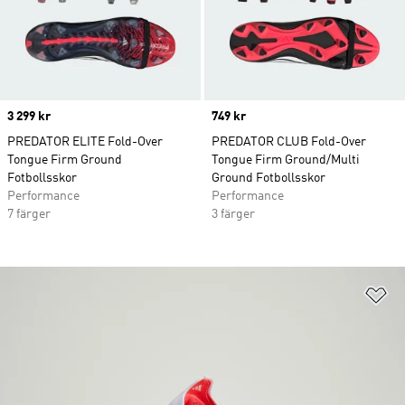
Price
3 299 kr
Price
749 kr
PREDATOR ELITE Fold-Over
PREDATOR CLUB Fold-Over
Tongue Firm Ground
Tongue Firm Ground/Multi
Fotbollsskor
Ground Fotbollsskor
Performance
Performance
7 färger
3 färger
Lä