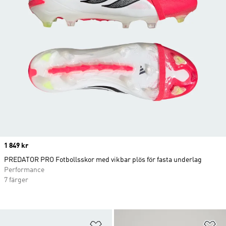
Price
1 849 kr
PREDATOR PRO Fotbollsskor med vikbar plös för fasta underlag
Performance
7 färger
Lägg till på önskelistan
Lä