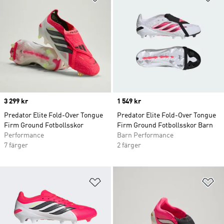
Price
3 299 kr
Price
1 549 kr
Predator Elite Fold-Over Tongue
Predator Elite Fold-Over Tongue
Firm Ground Fotbollsskor
Firm Ground Fotbollsskor Barn
Performance
Barn Performance
7 färger
2 färger
Lägg till på önskelistan
Lä