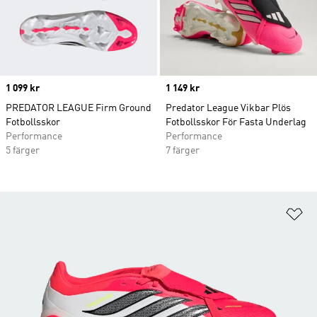
Price
1 099 kr
Price
1 149 kr
PREDATOR LEAGUE Firm Ground
Predator League Vikbar Plös
Fotbollsskor
Fotbollsskor För Fasta Underlag
Performance
Performance
5 färger
7 färger
Lä