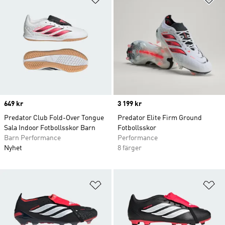
Price
649 kr
Price
3 199 kr
Predator Club Fold-Over Tongue
Predator Elite Firm Ground
Sala Indoor Fotbollsskor Barn
Fotbollsskor
Barn Performance
Performance
Nyhet
8 färger
Lägg till på önskelistan
Lä