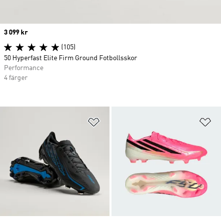
Price
3 099 kr
(105)
50 Hyperfast Elite Firm Ground Fotbollsskor
Performance
4 färger
Lägg till på önskelistan
Lä