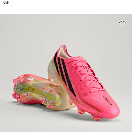
Nyhet
Lä