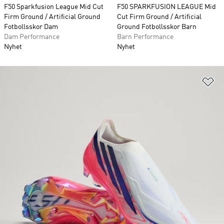
F50 Sparkfusion League Mid Cut
F50 SPARKFUSION LEAGUE Mid
Firm Ground / Artificial Ground
Cut Firm Ground / Artificial
Fotbollsskor Dam
Ground Fotbollsskor Barn
Dam Performance
Barn Performance
Nyhet
Nyhet
Lä