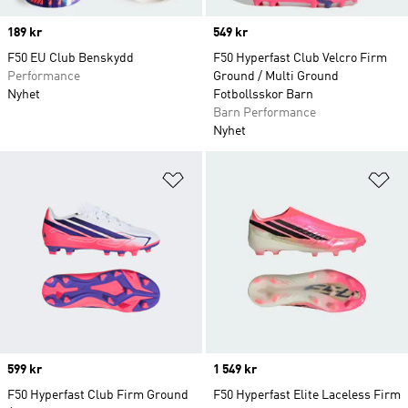
Price
189 kr
Price
549 kr
F50 EU Club Benskydd
F50 Hyperfast Club Velcro Firm
Performance
Ground / Multi Ground
Nyhet
Fotbollsskor Barn
Barn Performance
Nyhet
Lägg till på önskelistan
Lä
Price
599 kr
Price
1 549 kr
F50 Hyperfast Club Firm Ground
F50 Hyperfast Elite Laceless Firm