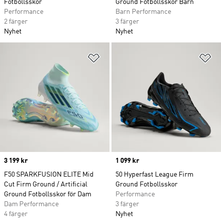
Fotbollsskor
Ground Fotbollsskor Barn
Performance
Barn Performance
2 färger
3 färger
Nyhet
Nyhet
Lägg till på önskelistan
Lä
Price
3 199 kr
Price
1 099 kr
F50 SPARKFUSION ELITE Mid
50 Hyperfast League Firm
Cut Firm Ground / Artificial
Ground Fotbollsskor
Ground Fotbollsskor för Dam
Performance
Dam Performance
3 färger
4 färger
Nyhet