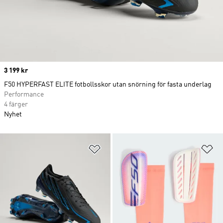
Price
3 199 kr
F50 HYPERFAST ELITE fotbollsskor utan snörning för fasta underlag
Performance
4 färger
Nyhet
Lägg till på önskelistan
Lä