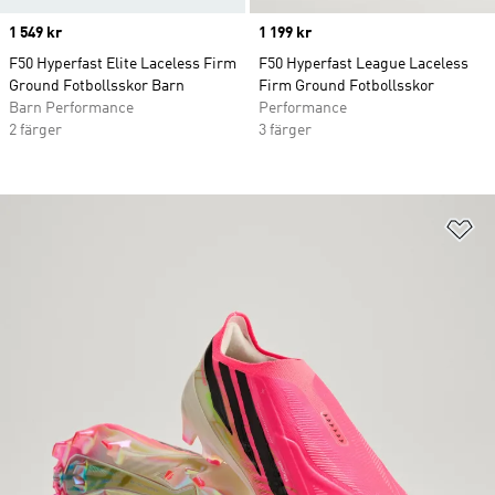
Price
1 549 kr
Price
1 199 kr
F50 Hyperfast Elite Laceless Firm
F50 Hyperfast League Laceless
Ground Fotbollsskor Barn
Firm Ground Fotbollsskor
Barn Performance
Performance
2 färger
3 färger
Lä