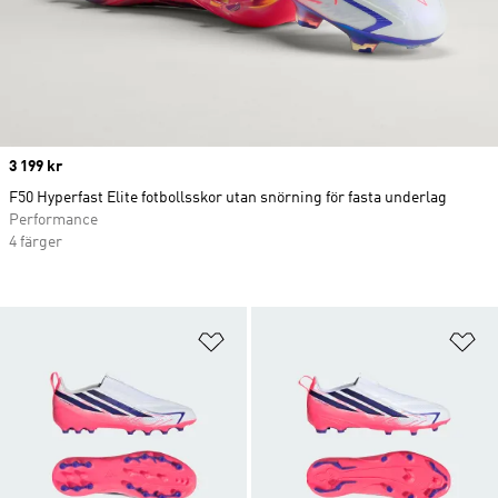
Price
3 199 kr
F50 Hyperfast Elite fotbollsskor utan snörning för fasta underlag
Performance
4 färger
Lägg till på önskelistan
Lä