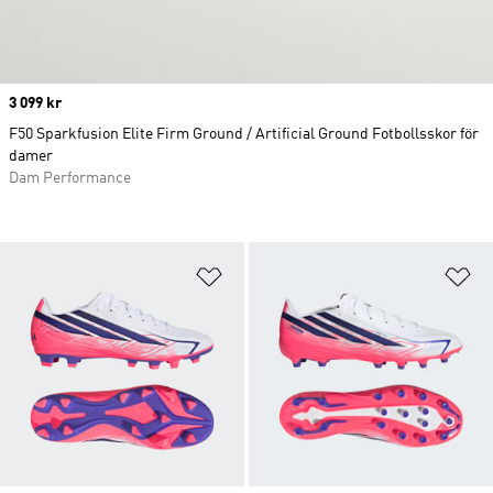
Price
3 099 kr
F50 Sparkfusion Elite Firm Ground / Artificial Ground Fotbollsskor för
damer
Dam Performance
Lägg till på önskelistan
Lä