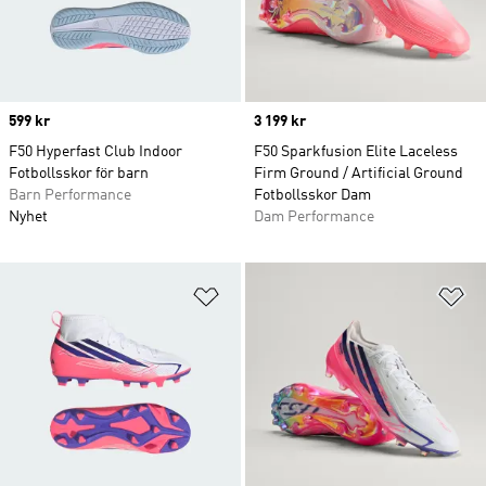
Price
599 kr
Price
3 199 kr
F50 Hyperfast Club Indoor
F50 Sparkfusion Elite Laceless
Fotbollsskor för barn
Firm Ground / Artificial Ground
Barn Performance
Fotbollsskor Dam
Nyhet
Dam Performance
Lägg till på önskelistan
Lä