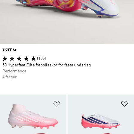
Price
3 099 kr
(105)
50 Hyperfast Elite fotbollsskor för fasta underlag
Performance
4 färger
Lägg till på önskelistan
Lä