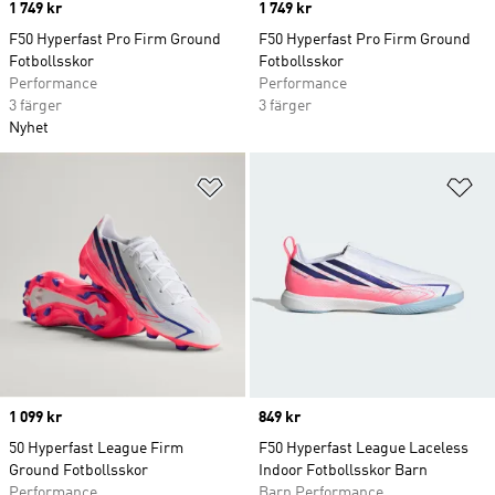
Price
1 749 kr
Price
1 749 kr
F50 Hyperfast Pro Firm Ground
F50 Hyperfast Pro Firm Ground
Fotbollsskor
Fotbollsskor
Performance
Performance
3 färger
3 färger
Nyhet
Lägg till på önskelistan
Lä
Price
1 099 kr
Price
849 kr
50 Hyperfast League Firm
F50 Hyperfast League Laceless
Ground Fotbollsskor
Indoor Fotbollsskor Barn
Performance
Barn Performance