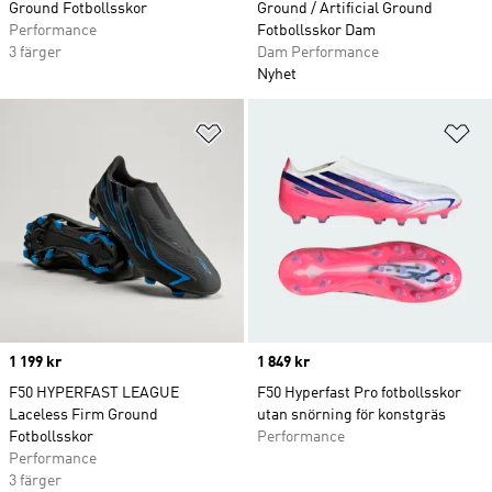
Ground Fotbollsskor
Ground / Artificial Ground
Performance
Fotbollsskor Dam
3 färger
Dam Performance
Nyhet
Lägg till på önskelistan
Lä
Price
1 199 kr
Price
1 849 kr
F50 HYPERFAST LEAGUE
F50 Hyperfast Pro fotbollsskor
Laceless Firm Ground
utan snörning för konstgräs
Fotbollsskor
Performance
Performance
3 färger