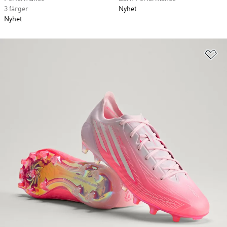
3 färger
Nyhet
Nyhet
Lä