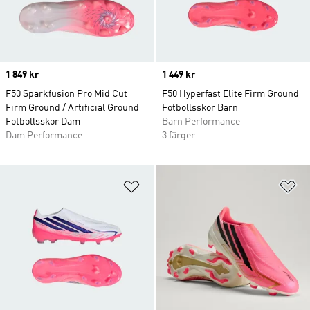
Price
1 849 kr
Price
1 449 kr
F50 Sparkfusion Pro Mid Cut
F50 Hyperfast Elite Firm Ground
Firm Ground / Artificial Ground
Fotbollsskor Barn
Fotbollsskor Dam
Barn Performance
Dam Performance
3 färger
Lägg till på önskelistan
Lä