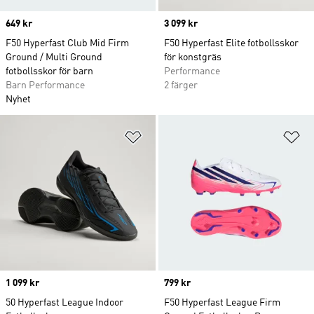
Price
649 kr
Price
3 099 kr
F50 Hyperfast Club Mid Firm
F50 Hyperfast Elite fotbollsskor
Ground / Multi Ground
för konstgräs
fotbollsskor för barn
Performance
Barn Performance
2 färger
Nyhet
Lägg till på önskelistan
Lä
Price
1 099 kr
Price
799 kr
50 Hyperfast League Indoor
F50 Hyperfast League Firm