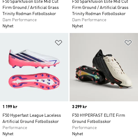
F50 Sparkfusion Elite Mid Cut
F50 Sparkfusion Elite Mid Cut
Firm Ground / Artificial Grass
Firm Ground / Artificial Grass
Trinity Rodman Fotbollsskor
Trinity Rodman Fotbollsskor
Dam Performance
Dam Performance
Nyhet
Nyhet
Lägg till på önskelistan
Lä
Price
1 199 kr
Price
3 299 kr
F50 Hyperfast League Laceless
F50 HYPERFAST ELITE Firm
Artificial Ground Fotbollsskor
Ground Fotbollsskor
Performance
Performance
Nyhet
Nyhet