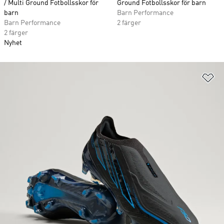
/ Multi Ground Fotbollsskor för
Ground Fotbollsskor för barn
barn
Barn Performance
Barn Performance
2 färger
2 färger
Nyhet
Lä