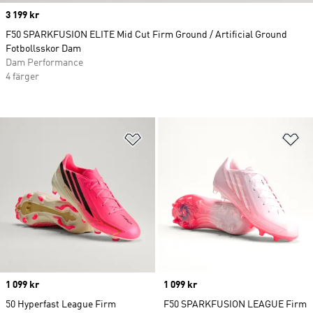
Price
3 199 kr
F50 SPARKFUSION ELITE Mid Cut Firm Ground / Artificial Ground
Fotbollsskor Dam
Dam Performance
4 färger
Lägg till på önskelistan
Lä
Price
1 099 kr
Price
1 099 kr
50 Hyperfast League Firm
F50 SPARKFUSION LEAGUE Firm