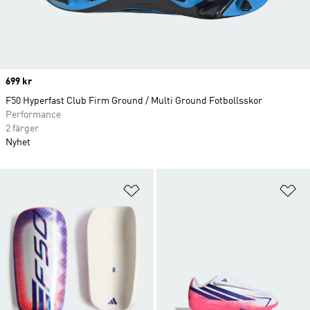
Price
699 kr
F50 Hyperfast Club Firm Ground / Multi Ground Fotbollsskor
Performance
2 färger
Nyhet
Lägg till på önskelistan
Lä