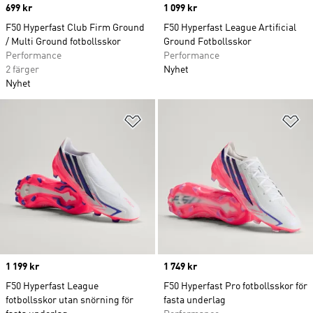
Price
699 kr
Price
1 099 kr
F50 Hyperfast Club Firm Ground
F50 Hyperfast League Artificial
/ Multi Ground fotbollsskor
Ground Fotbollsskor
Performance
Performance
2 färger
Nyhet
Nyhet
Lägg till på önskelistan
Lä
Price
1 199 kr
Price
1 749 kr
F50 Hyperfast League
F50 Hyperfast Pro fotbollsskor för
fotbollsskor utan snörning för
fasta underlag