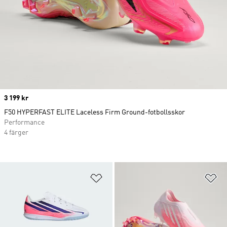
Price
3 199 kr
F50 HYPERFAST ELITE Laceless Firm Ground-fotbollsskor
Performance
4 färger
Lägg till på önskelistan
Lä