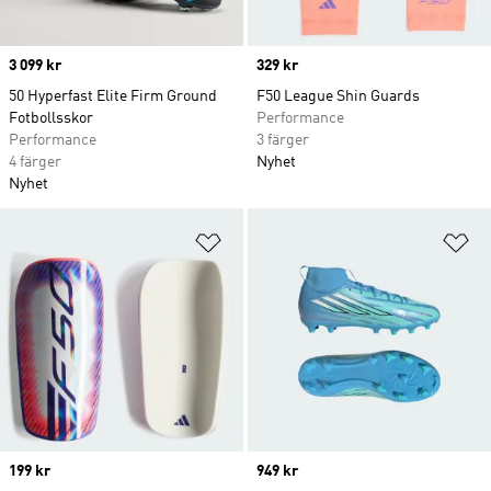
Price
3 099 kr
Price
329 kr
50 Hyperfast Elite Firm Ground
F50 League Shin Guards
Fotbollsskor
Performance
Performance
3 färger
4 färger
Nyhet
Nyhet
Lägg till på önskelistan
Lä
Price
199 kr
Price
949 kr