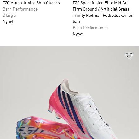
F50 Match Junior Shin Guards
F50 Sparkfusion Elite Mid Cut
Barn Performance
Firm Ground / Artificial Grass
2 färger
Trinity Rodman Fotbollsskor för
Nyhet
barn
Barn Performance
Nyhet
Lä