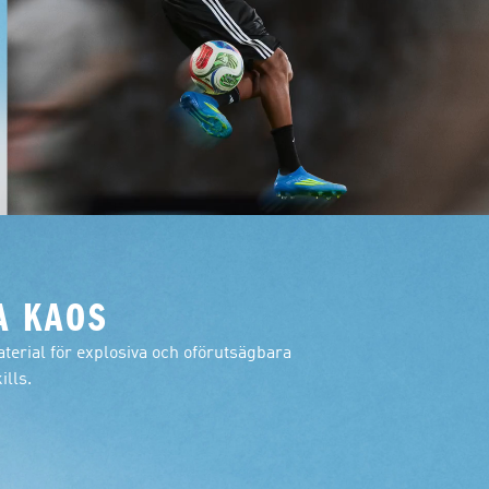
A KAOS
terial för explosiva och oförutsägbara
ills.