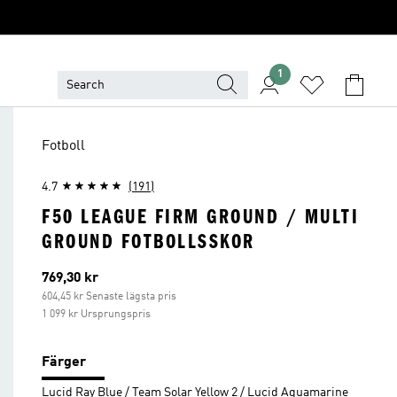
1
Fotboll
4.7
(191)
F50 LEAGUE FIRM GROUND / MULTI
GROUND FOTBOLLSSKOR
Aktuellt pris
769,30 kr
604,45 kr Senaste lägsta pris
1 099 kr Ursprungspris
Färger
Lucid Ray Blue / Team Solar Yellow 2 / Lucid Aquamarine