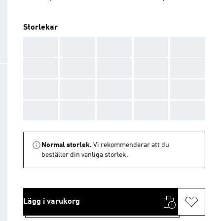
Storlekar
AAA
AAA
AAA
AAA
AAA
AAA
AAA
AAA
AAA
AAA
AAA
AAA
AAA
AAA
AAA
AAA
AAA
AAA
AAA
AAA
Normal storlek.
Vi rekommenderar att du
beställer din vanliga storlek.
Lägg i varukorg