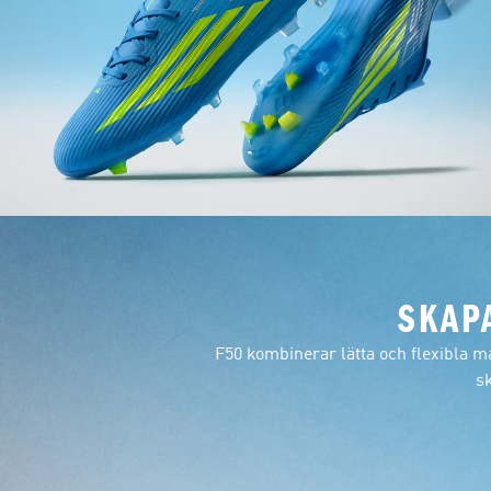
SKAP
F50 kombinerar lätta och flexibla ma
sk