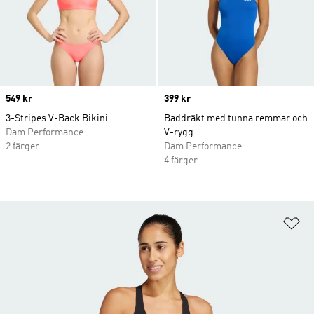
Price
549 kr
Price
399 kr
3-Stripes V-Back Bikini
Baddräkt med tunna remmar och
Dam Performance
V-rygg
2 färger
Dam Performance
4 färger
Lä