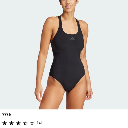
Price
799 kr
(14)