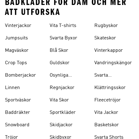
BADKLÄDER FÖR DAM OCH MER
ATT UTFORSKA
Vinterjackor
Vita T-shirts
Rugbyskor
Jumpsuits
Svarta Byxor
Skateskor
Magväskor
Blå Skor
Vinterkappor
Crop Tops
Guldskor
Vandringskängor
Bomberjackor
Osynliga
Svarta
Strumpor
Ryggsäckar
Linnen
Regnjackor
Klättringsskor
Sportväskor
Vita Skor
Fleecetröjor
Baddräkter
Sportkläder
Vita Jackor
Snowboard
Skidjackor
Basketskor
Tröjor
Skidbyxor
Svarta Shorts