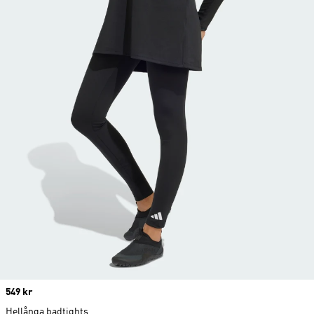
Price
549 kr
Hellånga badtights