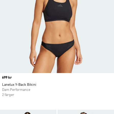
Price
699 kr
Lanelux Y-Back Bikini
Dam Performance
2 färger