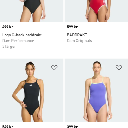
Price
499 kr
Price
599 kr
Logo C-back baddräkt
BADDRÄKT
Dam Performance
Dam Originals
3 färger
Lägg till på önskelistan
Lä
Price
549 kr
Price
399 kr