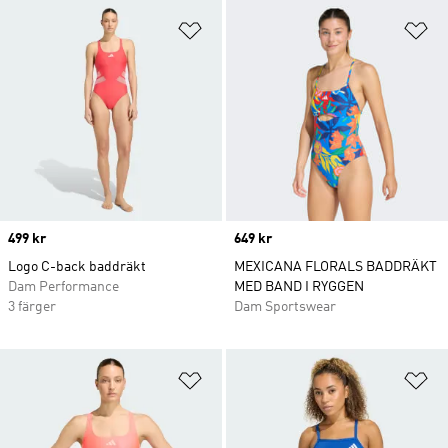
Lägg till på önskelistan
Lä
Price
499 kr
Price
649 kr
Logo C-back baddräkt
MEXICANA FLORALS BADDRÄKT
Dam Performance
MED BAND I RYGGEN
3 färger
Dam Sportswear
Lägg till på önskelistan
Lä