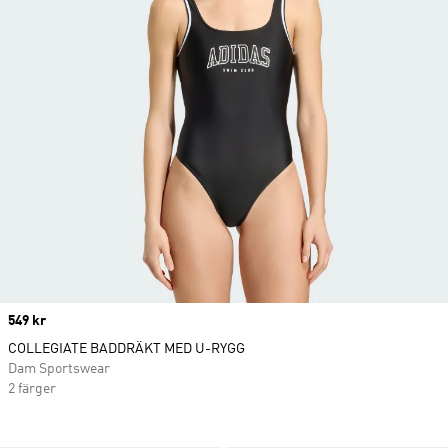
Price
549 kr
COLLEGIATE BADDRÄKT MED U-RYGG
Dam Sportswear
2 färger