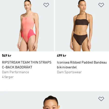
Lägg till på önskelistan
Lä
Price
549 kr
Price
499 kr
RIPSTREAM TEAM THIN STRAPS
Iconisea Ribbed Padded Bandeau
C-BACK BADDRÄKT
bikiniöverdel
Dam Performance
Dam Sportswear
4 färger
Lä