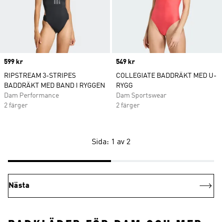
Price
599 kr
Price
549 kr
RIPSTREAM 3-STRIPES
COLLEGIATE BADDRÄKT MED U-
BADDRÄKT MED BAND I RYGGEN
RYGG
Dam Performance
Dam Sportswear
2 färger
2 färger
Sida: 1 av 2
Nästa