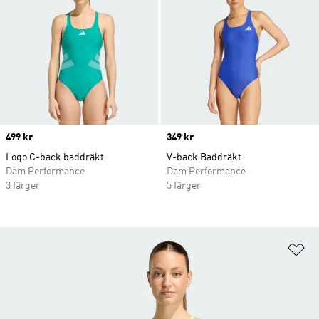
Price
499 kr
Price
349 kr
Logo C-back baddräkt
V-back Baddräkt
Dam Performance
Dam Performance
3 färger
5 färger
Lä