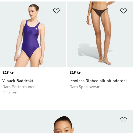
Lägg till på önskelistan
Lä
Price
349 kr
Price
349 kr
V-back Baddräkt
Iconisea Ribbed bikiniunderdel
Dam Performance
Dam Sportswear
5 färger
Lä