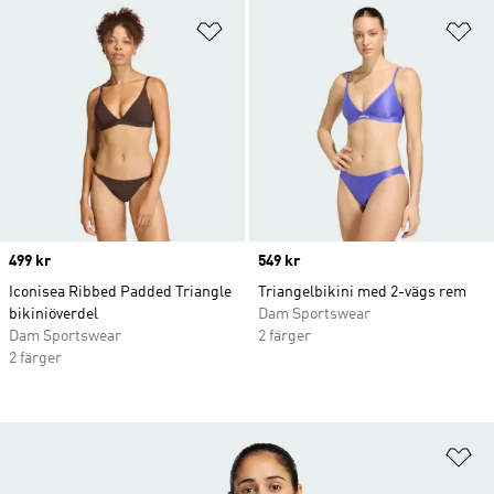
Lägg till på önskelistan
Lä
Price
499 kr
Price
549 kr
Iconisea Ribbed Padded Triangle
Triangelbikini med 2-vägs rem
bikiniöverdel
Dam Sportswear
Dam Sportswear
2 färger
2 färger
Lä