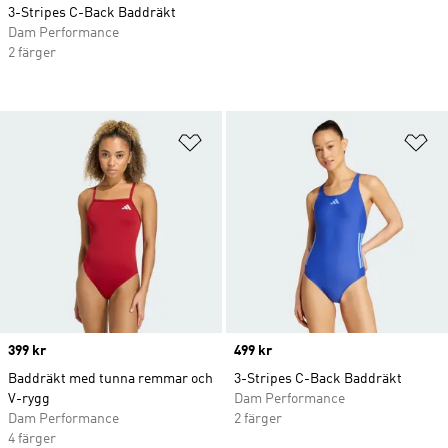
3-Stripes C-Back Baddräkt
Dam Performance
2 färger
Lägg till på önskelistan
Lä
Price
399 kr
Price
499 kr
Baddräkt med tunna remmar och
3-Stripes C-Back Baddräkt
V-rygg
Dam Performance
Dam Performance
2 färger
4 färger