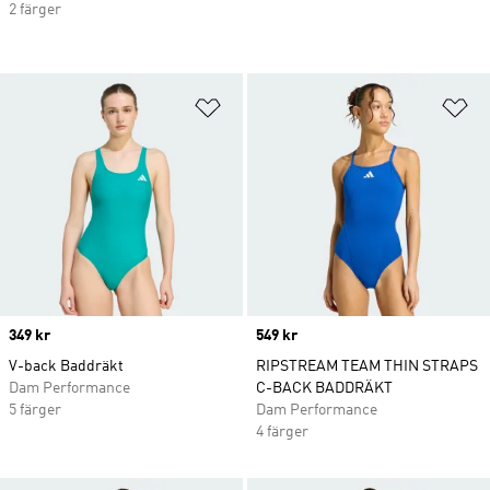
2 färger
Lägg till på önskelistan
Lä
Price
349 kr
Price
549 kr
V-back Baddräkt
RIPSTREAM TEAM THIN STRAPS
Dam Performance
C-BACK BADDRÄKT
5 färger
Dam Performance
4 färger