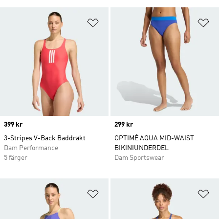
Lägg till på önskelistan
Lä
Price
399 kr
Price
299 kr
3-Stripes V-Back Baddräkt
OPTIMÉ AQUA MID-WAIST
Dam Performance
BIKINIUNDERDEL
5 färger
Dam Sportswear
Lägg till på önskelistan
Lä