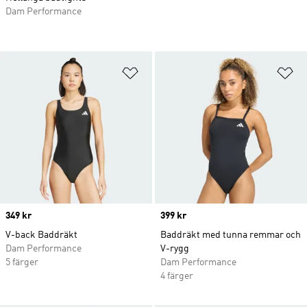
Dam Performance
Lägg till på önskelistan
Lä
Price
349 kr
Price
399 kr
V-back Baddräkt
Baddräkt med tunna remmar och
Dam Performance
V-rygg
5 färger
Dam Performance
4 färger