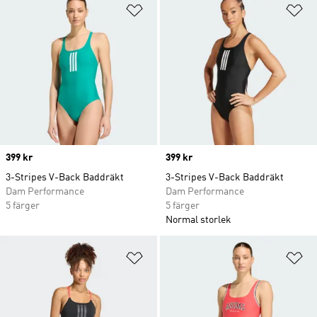
Lägg till på önskelistan
Lä
Price
399 kr
Price
399 kr
3-Stripes V-Back Baddräkt
3-Stripes V-Back Baddräkt
Dam Performance
Dam Performance
5 färger
5 färger
Normal storlek
Lägg till på önskelistan
Lä