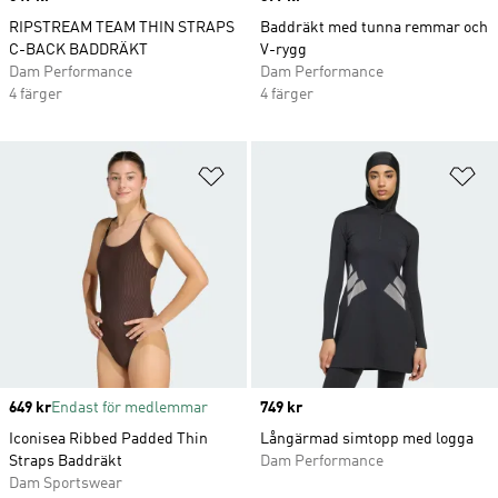
RIPSTREAM TEAM THIN STRAPS
Baddräkt med tunna remmar och
C-BACK BADDRÄKT
V-rygg
Dam Performance
Dam Performance
4 färger
4 färger
Lägg till på önskelistan
Lä
Price
649 kr
Endast för medlemmar
Price
749 kr
Iconisea Ribbed Padded Thin
Långärmad simtopp med logga
Straps Baddräkt
Dam Performance
Dam Sportswear