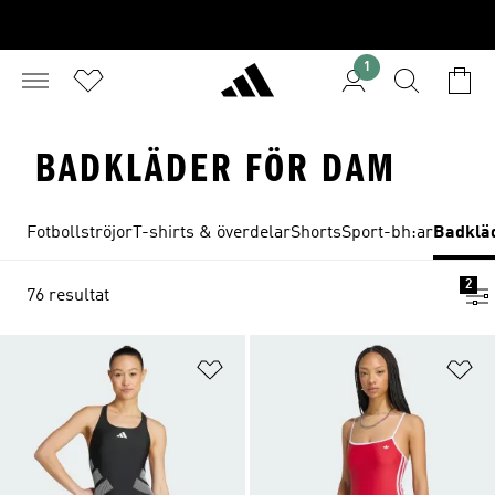
1
BADKLÄDER FÖR DAM
Fotbollströjor
T-shirts & överdelar
Shorts
Sport-bh:ar
Badklä
2
76 resultat
Lägg till på önskelistan
Lä