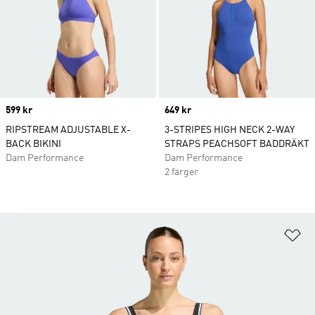
Price
599 kr
Price
649 kr
RIPSTREAM ADJUSTABLE X-
3-STRIPES HIGH NECK 2-WAY
BACK BIKINI
STRAPS PEACHSOFT BADDRÄKT
Dam Performance
Dam Performance
2 färger
Lä