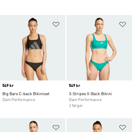
Lägg till på önskelistan
Lä
Price
549 kr
Price
549 kr
Big Bars C-back Bikiniset
3-Stripes V-Back Bikini
Dam Performance
Dam Performance
2 färger
Lägg till på önskelistan
Lä