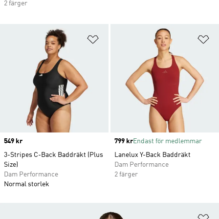
2 färger
Lägg till på önskelistan
Lä
Price
549 kr
Price
799 kr
Endast för medlemmar
3-Stripes C-Back Baddräkt (Plus
Lanelux Y-Back Baddräkt
Size)
Dam Performance
Dam Performance
2 färger
Normal storlek
Lä