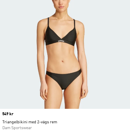
Price
549 kr
Triangelbikini med 2-vägs rem
Dam Sportswear