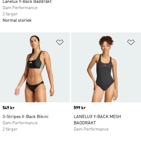
Lanelux Y-Back Baddräkt
Dam Performance
2 färger
Normal storlek
Lägg till på önskelistan
Lä
Price
549 kr
Price
599 kr
3-Stripes V-Back Bikini
LANELUX Y-BACK MESH
Dam Performance
BADDRÄKT
2 färger
Dam Performance