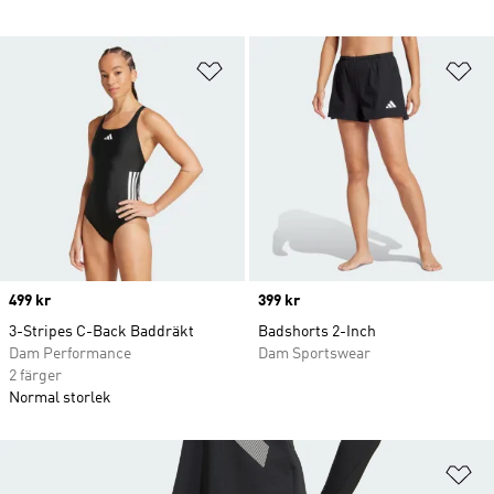
Lägg till på önskelistan
Lä
Price
499 kr
Price
399 kr
3-Stripes C-Back Baddräkt
Badshorts 2-Inch
Dam Performance
Dam Sportswear
2 färger
Normal storlek
Lä