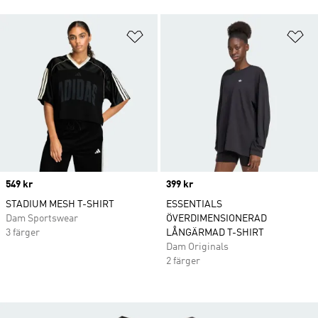
Lägg till på önskelistan
Lä
Price
549 kr
Price
399 kr
STADIUM MESH T-SHIRT
ESSENTIALS
Dam Sportswear
ÖVERDIMENSIONERAD
3 färger
LÅNGÄRMAD T-SHIRT
Dam Originals
2 färger