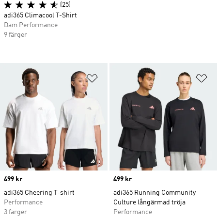
(25)
adi365 Climacool T-Shirt
Dam Performance
9 färger
Lägg till på önskelistan
Lä
Price
499 kr
Price
499 kr
adi365 Cheering T-shirt
adi365 Running Community
Performance
Culture långärmad tröja
3 färger
Performance