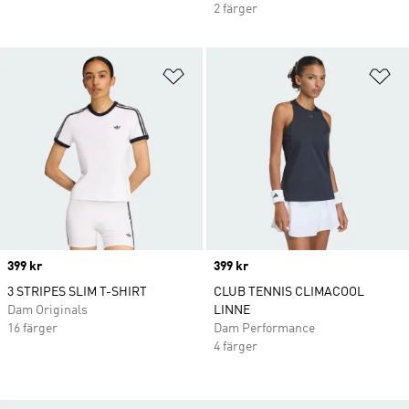
2 färger
Lägg till på önskelistan
Lä
Price
399 kr
Price
399 kr
3 STRIPES SLIM T-SHIRT
CLUB TENNIS CLIMACOOL
Dam Originals
LINNE
16 färger
Dam Performance
4 färger