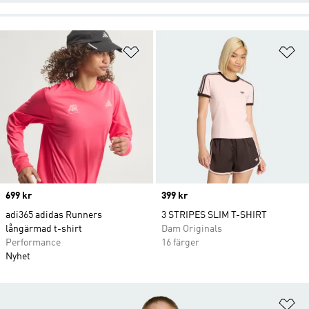
Lägg till på önskelistan
Lä
Price
699 kr
Price
399 kr
adi365 adidas Runners
3 STRIPES SLIM T-SHIRT
långärmad t-shirt
Dam Originals
Performance
16 färger
Nyhet
Lä