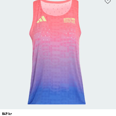
Lä
Price
849 kr