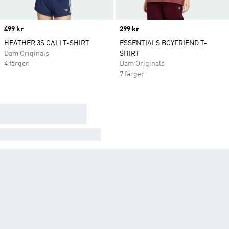
Price
499 kr
Price
299 kr
HEATHER 3S CALI T-SHIRT
ESSENTIALS BOYFRIEND T-
Dam Originals
SHIRT
4 färger
Dam Originals
7 färger