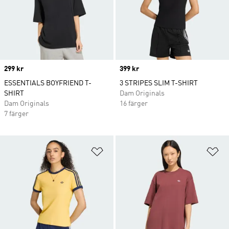
Price
299 kr
Price
399 kr
ESSENTIALS BOYFRIEND T-
3 STRIPES SLIM T-SHIRT
SHIRT
Dam Originals
Dam Originals
16 färger
7 färger
Lägg till på önskelistan
Lä