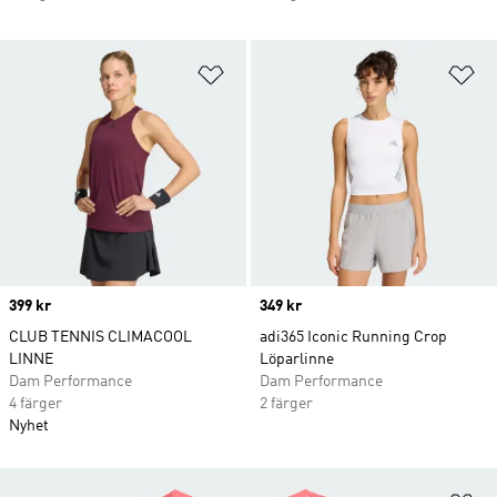
Lägg till på önskelistan
Lä
Price
399 kr
Price
349 kr
CLUB TENNIS CLIMACOOL
adi365 Iconic Running Crop
LINNE
Löparlinne
Dam Performance
Dam Performance
4 färger
2 färger
Nyhet