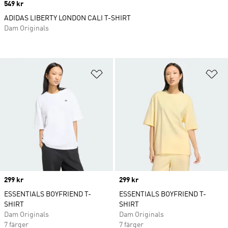
Price
549 kr
ADIDAS LIBERTY LONDON CALI T-SHIRT
Dam Originals
Lägg till på önskelistan
Lä
Price
299 kr
Price
299 kr
ESSENTIALS BOYFRIEND T-
ESSENTIALS BOYFRIEND T-
SHIRT
SHIRT
Dam Originals
Dam Originals
7 färger
7 färger