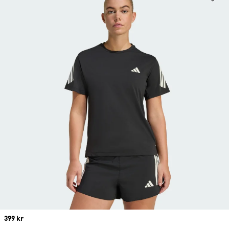
Price
399 kr