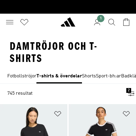
1
DAMTRÖJOR OCH T-
SHIRTS
Fotbollströjor
T-shirts & överdelar
Shorts
Sport-bh:ar
Badkl
2
745 resultat
Lägg till på önskelistan
Lä