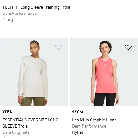
TECHFIT Long Sleeve Training Tröja
Dam Performance
2 färger
Lägg till på önskelistan
Lä
Price
399 kr
Price
499 kr
ESSENTIALS OVERSIZE LONG
Les Mills Graphic Linne
SLEEVE Tröja
Dam Performance
Dam Originals
Nyhet