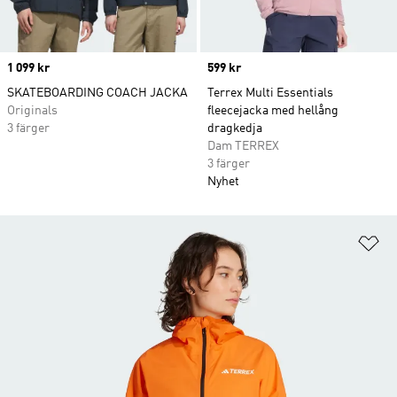
Price
1 099 kr
Price
599 kr
SKATEBOARDING COACH JACKA
Terrex Multi Essentials
Originals
fleecejacka med hellång
3 färger
dragkedja
Dam TERREX
3 färger
Nyhet
Lä