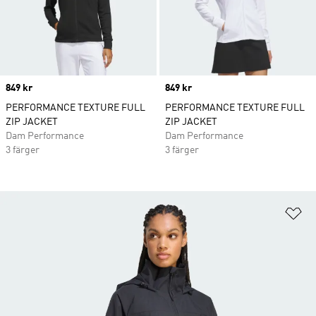
Price
849 kr
Price
849 kr
PERFORMANCE TEXTURE FULL
PERFORMANCE TEXTURE FULL
ZIP JACKET
ZIP JACKET
Dam Performance
Dam Performance
3 färger
3 färger
Lä