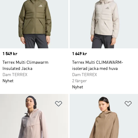
Price
1 549 kr
Price
1 649 kr
Terrex Multi Climawarm
Terrex Multi CLIMAWARM-
Insulated Jacka
isolerad jacka med huva
Dam TERREX
Dam TERREX
Nyhet
2 färger
Nyhet
Lägg till på önskelistan
Lä