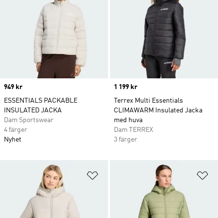
Price
949 kr
Price
1 199 kr
ESSENTIALS PACKABLE
Terrex Multi Essentials
INSULATED JACKA
CLIMAWARM Insulated Jacka
Dam Sportswear
med huva
4 färger
Dam TERREX
Nyhet
3 färger
Lägg till på önskelistan
Lä