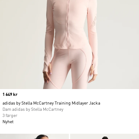
Price
1 649 kr
adidas by Stella McCartney Training Midlayer Jacka
Dam adidas by Stella McCartney
3 färger
Nyhet