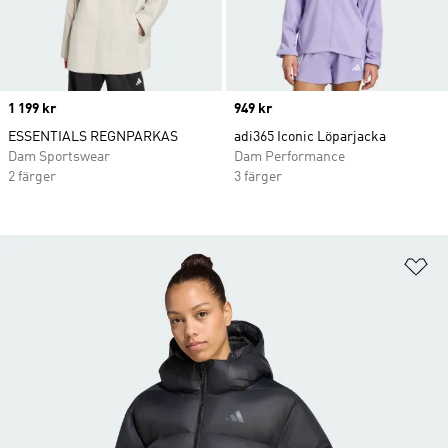
Price
1 199 kr
Price
949 kr
ESSENTIALS REGNPARKAS
adi365 Iconic Löparjacka
Dam Sportswear
Dam Performance
2 färger
3 färger
Lä