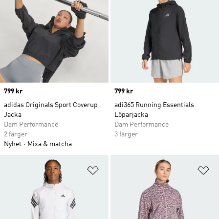
Price
799 kr
Price
799 kr
adidas Originals Sport Coverup
adi365 Running Essentials
Jacka
Löparjacka
Dam Performance
Dam Performance
2 färger
3 färger
Nyhet
Mixa & matcha
Lägg till på önskelistan
Lä