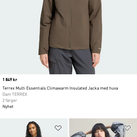
Price
1 849 kr
Terrex Multi Essentials Climawarm Insulated Jacka med huva
Dam TERREX
2 färger
Nyhet
Lägg till på önskelistan
Lä