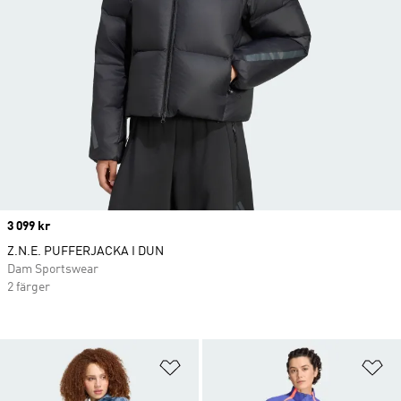
Price
3 099 kr
Z.N.E. PUFFERJACKA I DUN
Dam Sportswear
2 färger
Lägg till på önskelistan
Lä