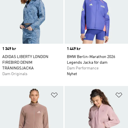
Price
1 349 kr
Price
1 449 kr
ADIDAS LIBERTY LONDON
BMW Berlin-Marathon 2026
FIREBIRD DENIM
Legends Jacka för dam
TRÄNINGSJACKA
Dam Performance
Dam Originals
Nyhet
Lägg till på önskelistan
Lä