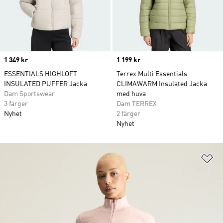
Price
1 349 kr
Price
1 199 kr
ESSENTIALS HIGHLOFT
Terrex Multi Essentials
INSULATED PUFFER Jacka
CLIMAWARM Insulated Jacka
Dam Sportswear
med huva
3 färger
Dam TERREX
Nyhet
2 färger
Nyhet
Lä