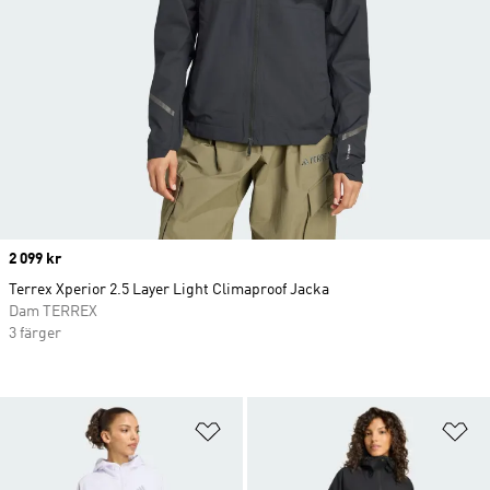
Price
2 099 kr
Terrex Xperior 2.5 Layer Light Climaproof Jacka
Dam TERREX
3 färger
Lägg till på önskelistan
Lä