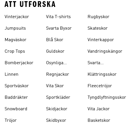
ATT UTFORSKA
Vinterjackor
Vita T-shirts
Rugbyskor
Jumpsuits
Svarta Byxor
Skateskor
Magväskor
Blå Skor
Vinterkappor
Crop Tops
Guldskor
Vandringskängor
Bomberjackor
Osynliga
Svarta
Strumpor
Ryggsäckar
Linnen
Regnjackor
Klättringsskor
Sportväskor
Vita Skor
Fleecetröjor
Baddräkter
Sportkläder
Tyngdlyftningsskor
Snowboard
Skidjackor
Vita Jackor
Tröjor
Skidbyxor
Basketskor