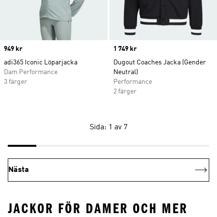
Price
949 kr
Price
1 749 kr
adi365 Iconic Löparjacka
Dugout Coaches Jacka (Gender
Dam Performance
Neutral)
3 färger
Performance
2 färger
Sida: 1 av 7
Nästa
JACKOR FÖR DAMER OCH MER