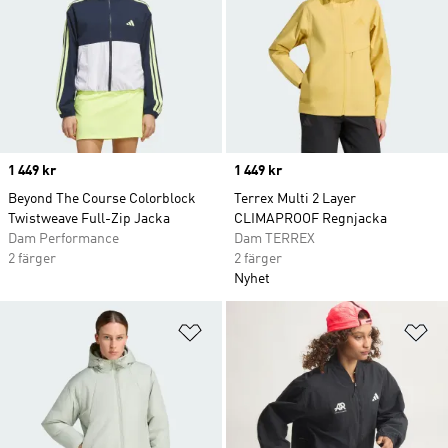
Price
1 449 kr
Price
1 449 kr
Beyond The Course Colorblock
Terrex Multi 2 Layer
Twistweave Full-Zip Jacka
CLIMAPROOF Regnjacka
Dam Performance
Dam TERREX
2 färger
2 färger
Nyhet
Lägg till på önskelistan
Lä