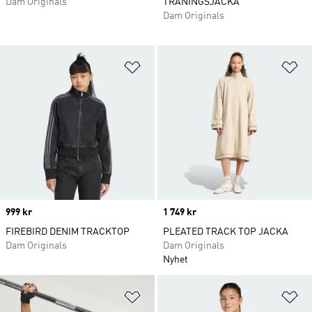
Dam Originals
TRÄNINGSJACKA
Dam Originals
Lägg till på önskelistan
Lä
Price
999 kr
Price
1 749 kr
FIREBIRD DENIM TRACKTOP
PLEATED TRACK TOP JACKA
Dam Originals
Dam Originals
Nyhet
Lägg till på önskelistan
Lä