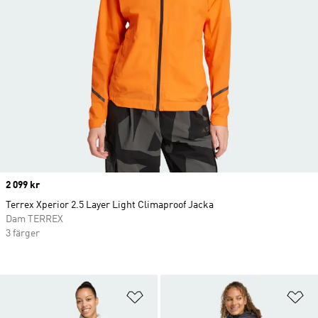
Price
2 099 kr
Terrex Xperior 2.5 Layer Light Climaproof Jacka
Dam TERREX
3 färger
Lägg till på önskelistan
Lä