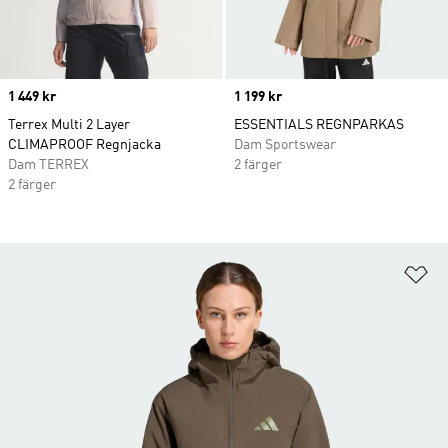
Price
1 449 kr
Price
1 199 kr
Terrex Multi 2 Layer
ESSENTIALS REGNPARKAS
CLIMAPROOF Regnjacka
Dam Sportswear
Dam TERREX
2 färger
2 färger
Lä