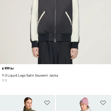
Price
6 999 kr
Y-3 Liquid Logo Satin Souvenir Jacka
Y-3
Lägg till på önskelistan
Lä