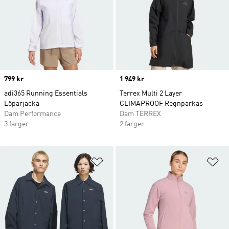
Price
799 kr
Price
1 949 kr
adi365 Running Essentials
Terrex Multi 2 Layer
Löparjacka
CLIMAPROOF Regnparkas
Dam Performance
Dam TERREX
3 färger
2 färger
Lägg till på önskelistan
Lä