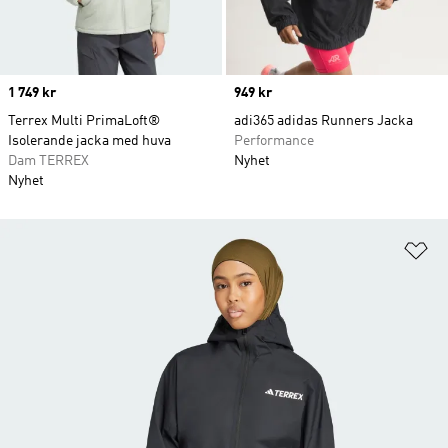
Price
1 749 kr
Price
949 kr
Terrex Multi PrimaLoft®
adi365 adidas Runners Jacka
Isolerande jacka med huva
Performance
Dam TERREX
Nyhet
Nyhet
Lä