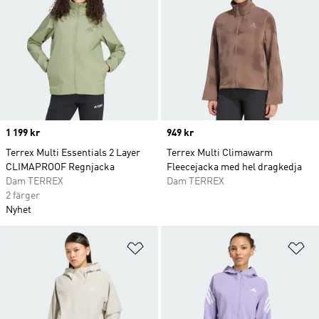
Price
1 199 kr
Price
949 kr
Terrex Multi Essentials 2 Layer
Terrex Multi Climawarm
CLIMAPROOF Regnjacka
Fleecejacka med hel dragkedja
Dam TERREX
Dam TERREX
2 färger
Nyhet
Lägg till på önskelistan
Lä