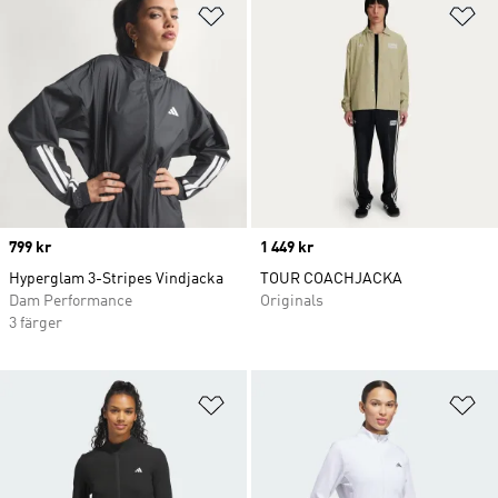
Lägg till på önskelistan
Lä
Price
799 kr
Price
1 449 kr
Hyperglam 3-Stripes Vindjacka
TOUR COACHJACKA
Dam Performance
Originals
3 färger
Lägg till på önskelistan
Lä