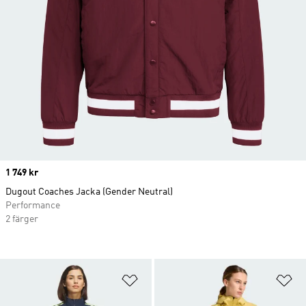
Price
1 749 kr
Dugout Coaches Jacka (Gender Neutral)
Performance
2 färger
Lägg till på önskelistan
Lä