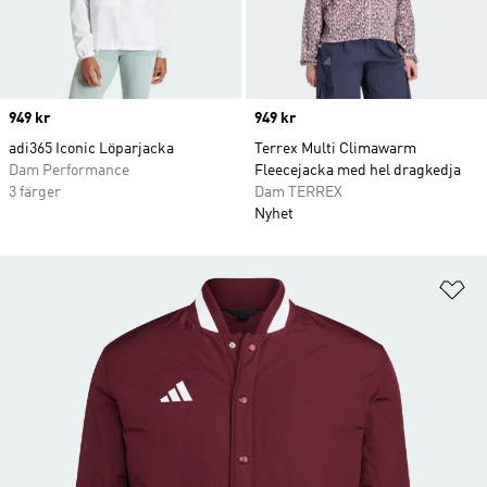
Price
949 kr
Price
949 kr
adi365 Iconic Löparjacka
Terrex Multi Climawarm
Dam Performance
Fleecejacka med hel dragkedja
3 färger
Dam TERREX
Nyhet
Lä