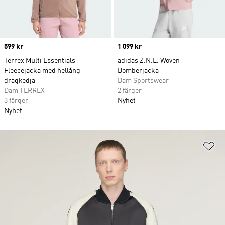
Price
599 kr
Price
1 099 kr
Terrex Multi Essentials
adidas Z.N.E. Woven
Fleecejacka med hellång
Bomberjacka
dragkedja
Dam Sportswear
Dam TERREX
2 färger
3 färger
Nyhet
Nyhet
Lä