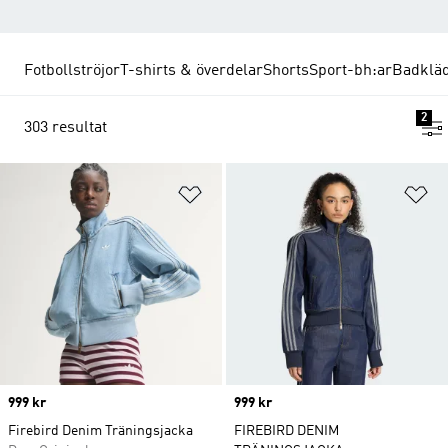
Fotbollströjor
T-shirts & överdelar
Shorts
Sport-bh:ar
Badklä
2
303 resultat
Lägg till på önskelistan
Lä
Price
999 kr
Price
999 kr
Firebird Denim Träningsjacka
FIREBIRD DENIM