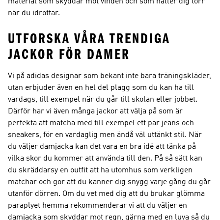
material som skyddar mot vinden och som håller dig torr
när du idrottar.
UTFORSKA VÅRA TRENDIGA
JACKOR FÖR DAMER
Vi på adidas designar som bekant inte bara träningskläder,
utan erbjuder även en hel del plagg som du kan ha till
vardags, till exempel när du går till skolan eller jobbet.
Därför har vi även många jackor att välja på som är
perfekta att matcha med till exempel ett par jeans och
sneakers, för en vardaglig men ändå väl uttänkt stil. När
du väljer damjacka kan det vara en bra idé att tänka på
vilka skor du kommer att använda till den. På så sätt kan
du skräddarsy en outfit att ha utomhus som verkligen
matchar och gör att du känner dig snygg varje gång du går
utanför dörren. Om du vet med dig att du brukar glömma
paraplyet hemma rekommenderar vi att du väljer en
damjacka som skyddar mot regn, gärna med en luva så du