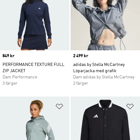
Price
849 kr
Price
2 499 kr
PERFORMANCE TEXTURE FULL
adidas by Stella McCartney
ZIP JACKET
Löparjacka med grafik
Dam Performance
Dam adidas by Stella McCartney
3 färger
2 färger
Lägg till på önskelistan
Lä