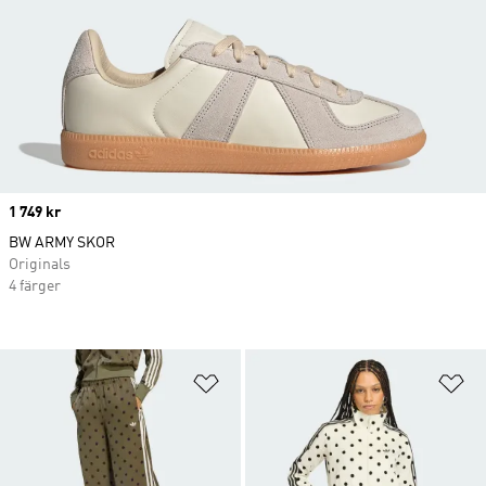
Price
1 749 kr
BW ARMY SKOR
Originals
4 färger
Lägg till på önskelistan
Lä