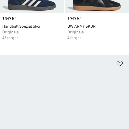
Price
1 349 kr
Price
1 749 kr
Handball Spezial Skor
BW ARMY SKOR
Originals
Originals
46 färger
4 färger
Lä