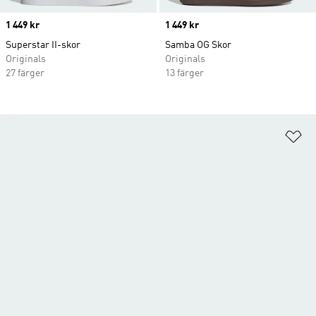
Price
1 449 kr
Price
1 449 kr
Superstar II-skor
Samba OG Skor
Originals
Originals
27 färger
13 färger
Lä