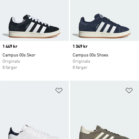
Price
1 449 kr
Price
1 349 kr
Campus 00s Skor
Campus 00s Shoes
Originals
Originals
8 färger
8 färger
Lägg till på önskelistan
Lä