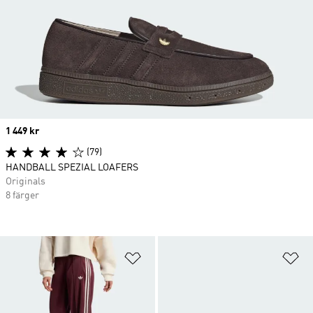
Price
1 449 kr
(79)
HANDBALL SPEZIAL LOAFERS
Originals
8 färger
Lägg till på önskelistan
Lä