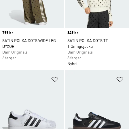
Price
799 kr
Price
849 kr
SATIN POLKA DOTS WIDE LEG
SATIN POLKA DOTS TT
BYXOR
Träningsjacka
Dam Originals
Dam Originals
6 färger
8 färger
Nyhet
Lägg till på önskelistan
Lä