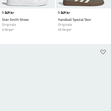
Price
1 349 kr
Price
1 349 kr
Stan Smith Shoes
Handball Spezial Skor
Originals
Originals
4 färger
46 färger
Lä