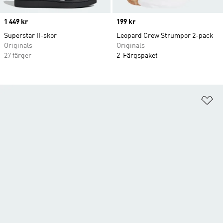
Price
1 449 kr
Price
199 kr
Superstar II-skor
Leopard Crew Strumpor 2-pack
Originals
Originals
27 färger
2-Färgspaket
Lä