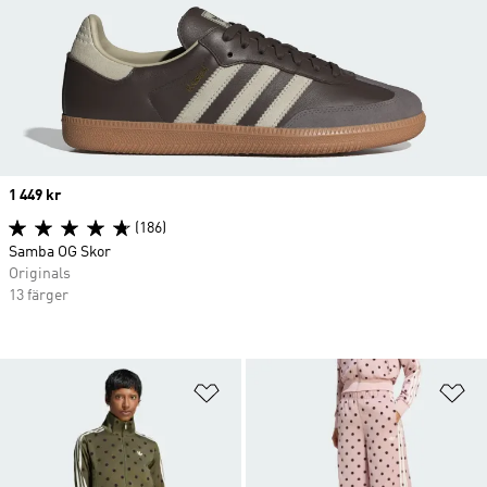
Price
1 449 kr
(186)
Samba OG Skor
Originals
13 färger
Lägg till på önskelistan
Lä