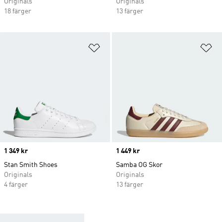
Originals
Originals
18 färger
13 färger
Lägg till på önskelistan
Lä
Price
1 349 kr
Price
1 449 kr
Stan Smith Shoes
Samba OG Skor
Originals
Originals
4 färger
13 färger