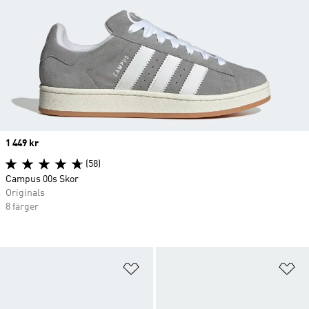
Price
1 449 kr
(58)
Campus 00s Skor
Originals
8 färger
Lägg till på önskelistan
Lä