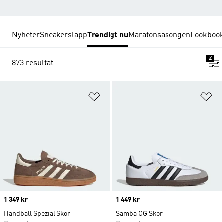
Nyheter
Sneakersläpp
Trendigt nu
Maratonsäsongen
Lookboo
2
873 resultat
Lägg till på önskelistan
Lä
Price
1 349 kr
Price
1 449 kr
Handball Spezial Skor
Samba OG Skor