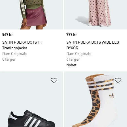
Price
849 kr
Price
799 kr
SATIN POLKA DOTS TT
SATIN POLKA DOTS WIDE LEG
Träningsjacka
BYXOR
Dam Originals
Dam Originals
8 färger
6 färger
Nyhet
Lägg till på önskelistan
Lä