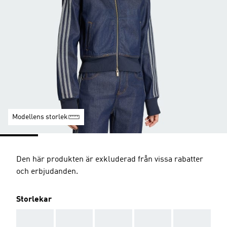
Modellens storlek
Den här produkten är exkluderad från vissa rabatter
och erbjudanden.
Storlekar
AAA
AAA
AAA
AAA
AAA