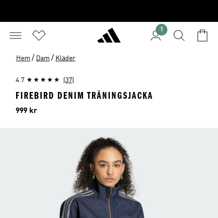
1
/
/
Hem
Dam
Kläder
4.7
(37)
FIREBIRD DENIM TRÄNINGSJACKA
Pris
999 kr