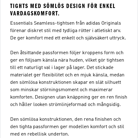
TIGHTS MED SÖMLÖS DESIGN FÖR ENKEL
VARDAGSKOMFORT.
Essentials Seamless-tightsen från adidas Originals
förenar diskret stil med tydliga rötter i atletiskt arv.
De ger komfort med ett enkelt och självsäkert uttryck.
Den åtsittande passformen följer kroppens form och
ger en följsam känsla nära huden, vilket gör tightsen
till ett naturligt val i lager på lager. Det stickade
materialet ger flexibilitet och en mjuk känsla, medan
den sömlösa konstruktionen skapar en slät silhuett
som minskar störningsmoment och maximerar
komforten. Designen utan knäppning ger en ren finish
och håller looken strömlinjeformad och mångsidig.
Den sömlösa konstruktionen, den rena finishen och
den tighta passformen ger modellen komfort och stil
med en rebellisk underton.