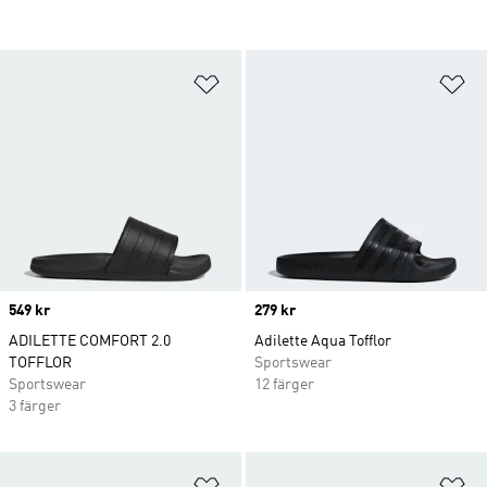
Lägg till på önskelistan
Lä
Price
549 kr
Price
279 kr
ADILETTE COMFORT 2.0
Adilette Aqua Tofflor
TOFFLOR
Sportswear
Sportswear
12 färger
3 färger
Lägg till på önskelistan
Lä