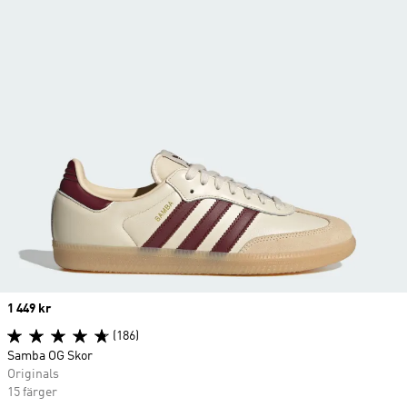
Price
1 449 kr
(186)
Samba OG Skor
Originals
15 färger