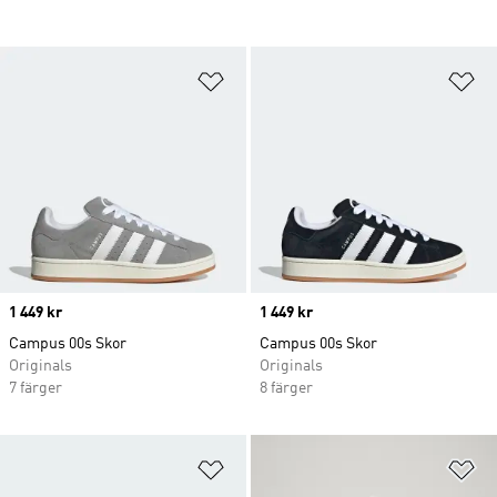
Lägg till på önskelistan
Lä
Price
1 449 kr
Price
1 449 kr
Campus 00s Skor
Campus 00s Skor
Originals
Originals
7 färger
8 färger
Lägg till på önskelistan
Lä