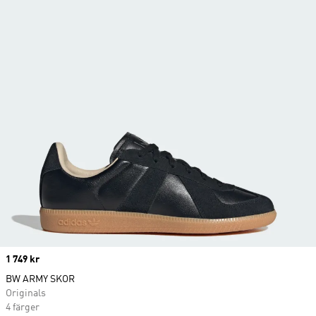
Price
1 749 kr
BW ARMY SKOR
Originals
4 färger