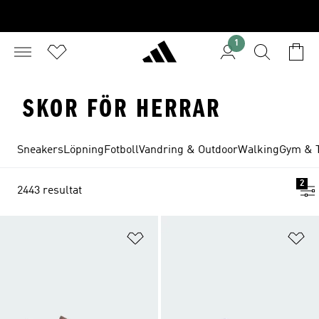
1
SKOR FÖR HERRAR
Sneakers
Löpning
Fotboll
Vandring & Outdoor
Walking
Gym & 
2
2443 resultat
Lägg till på önskelistan
Lä