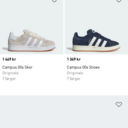
Price
1 449 kr
Price
1 349 kr
Campus 00s Skor
Campus 00s Shoes
Originals
Originals
7 färger
7 färger
Lä