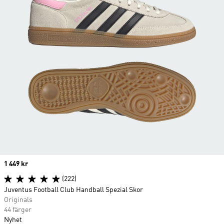
Price
1 449 kr
(222)
Juventus Football Club Handball Spezial Skor
Originals
44 färger
Nyhet