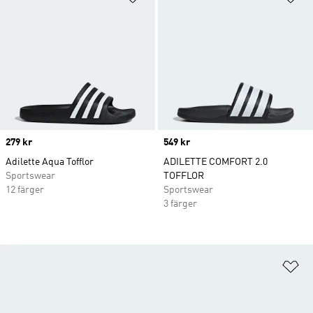
Price
279 kr
Price
549 kr
Adilette Aqua Tofflor
ADILETTE COMFORT 2.0
Sportswear
TOFFLOR
12 färger
Sportswear
3 färger
Lä