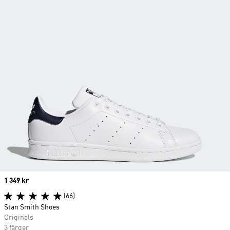
Price
1 349 kr
(66)
Stan Smith Shoes
Originals
3 färger