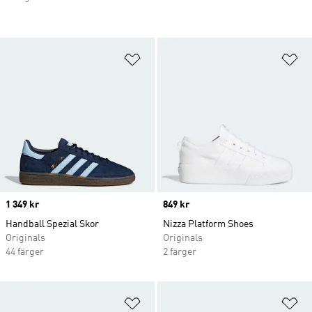
Lägg till på önskelistan
Lä
Price
1 349 kr
Price
849 kr
Handball Spezial Skor
Nizza Platform Shoes
Originals
Originals
44 färger
2 färger
Lägg till på önskelistan
Lä