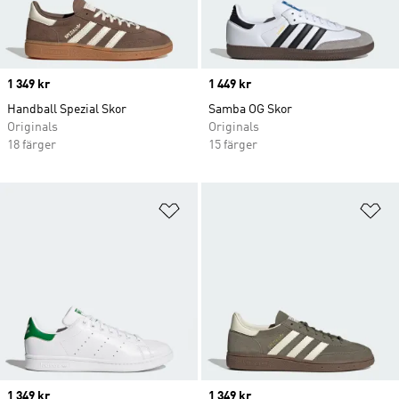
Price
1 349 kr
Price
1 449 kr
Handball Spezial Skor
Samba OG Skor
Originals
Originals
18 färger
15 färger
Lägg till på önskelistan
Lä
Price
1 349 kr
Price
1 349 kr