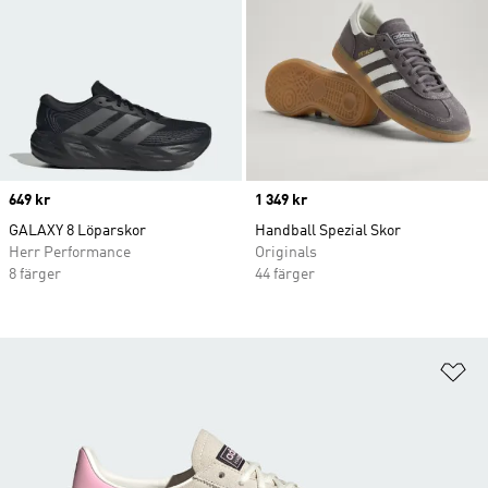
Price
649 kr
Price
1 349 kr
GALAXY 8 Löparskor
Handball Spezial Skor
Herr Performance
Originals
8 färger
44 färger
Lä