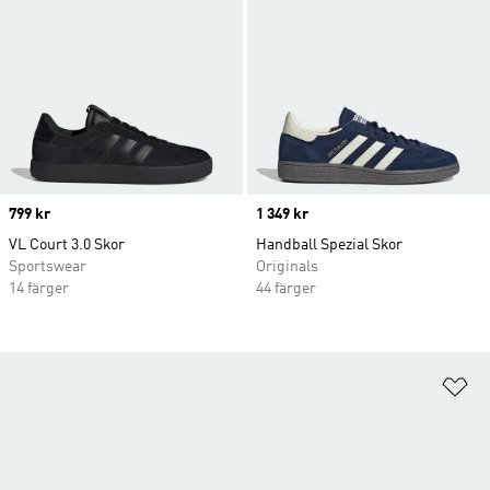
Price
799 kr
Price
1 349 kr
VL Court 3.0 Skor
Handball Spezial Skor
Sportswear
Originals
14 färger
44 färger
Lä