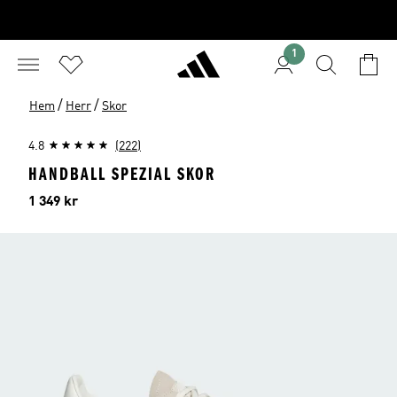
1
/
/
Hem
Herr
Skor
4.8
(222)
HANDBALL SPEZIAL SKOR
Pris
1 349 kr