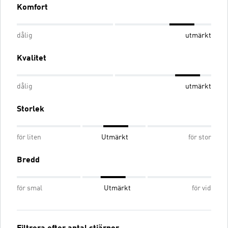
Komfort
dålig
utmärkt
Kvalitet
dålig
utmärkt
Storlek
för liten
Utmärkt
för stor
Bredd
för smal
Utmärkt
för vid