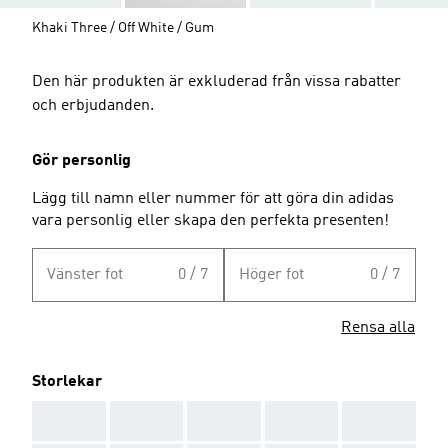
Khaki Three / Off White / Gum
Den här produkten är exkluderad från vissa rabatter
och erbjudanden.
Gör personlig
Lägg till namn eller nummer för att göra din adidas
vara personlig eller skapa den perfekta presenten!
Vänster fot
0 / 7
Höger fot
0 / 7
Rensa alla
Storlekar
AAA
AAA
AAA
AAA
AAA