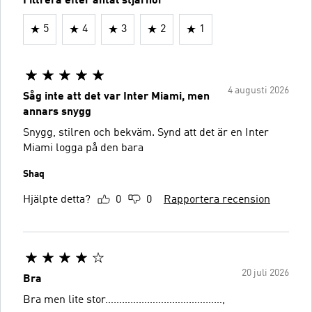
Filtrera efter antal stjärnor
5
4
3
2
1
4 augusti 2026
Såg inte att det var Inter Miami, men
annars snygg
Snygg, stilren och bekväm. Synd att det är en Inter
Miami logga på den bara
Shaq
Hjälpte detta?
0
0
Rapportera recension
20 juli 2026
Bra
Bra men lite stor……………………………………,