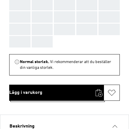
AAA
AAA
AAA
AAA
AAA
AAA
AAA
AAA
AAA
AAA
AAA
AAA
AAA
AAA
AAA
AAA
AAA
Normal storlek.
Vi rekommenderar att du beställer
din vanliga storlek.
Lägg i varukorg
Beskrivning