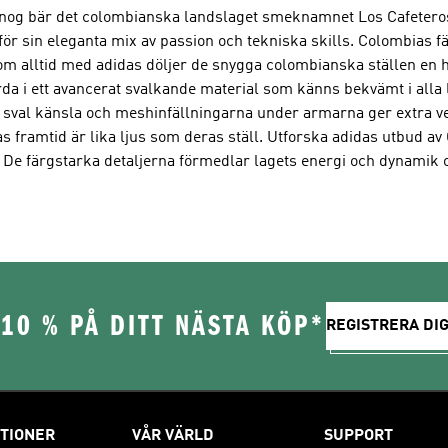
e nog bär det colombianska landslaget smeknamnet Los Cafetero
för sin eleganta mix av passion och tekniska skills. Colombias fä
m alltid med adidas döljer de snygga colombianska ställen en 
rda i ett avancerat svalkande material som känns bekvämt i alla 
sval känsla och meshinfällningarna under armarna ger extra vent
 framtid är lika ljus som deras ställ. Utforska adidas utbud av
 De färgstarka detaljerna förmedlar lagets energi och dynamik 
10 % PÅ DITT NÄSTA KÖP*
REGISTRERA DIG
TIONER
VÅR VÄRLD
SUPPORT