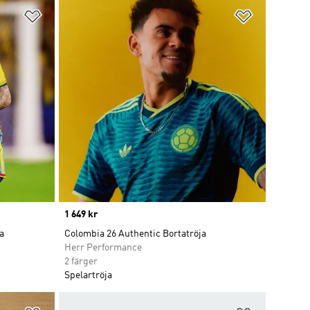
Lägg till på önskelistan
Lägg till p
Price
1 649 kr
a
Colombia 26 Authentic Bortatröja
Herr Performance
2 färger
Spelartröja