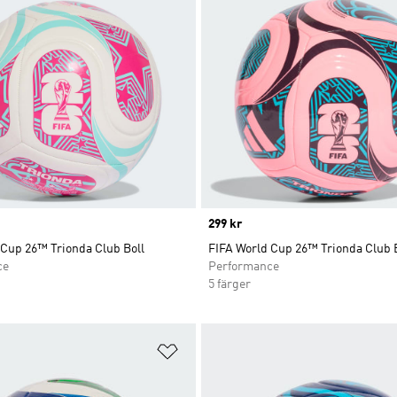
Price
299 kr
 Cup 26™ Trionda Club Boll
FIFA World Cup 26™ Trionda Club 
ce
Performance
5 färger
nskelistan
Lägg till på önskelistan