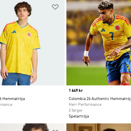
nskelistan
Lägg till på önskelistan
Price
1 649 kr
6 Hemmatröja
Colombia 26 Authentic Hemmatröj
rmance
Herr Performance
2 färger
Spelartröja