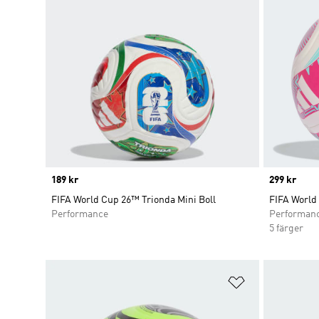
Price
189 kr
Price
299 kr
FIFA World Cup 26™ Trionda Mini Boll
FIFA World
Performance
Performan
5 färger
Lägg till på ö