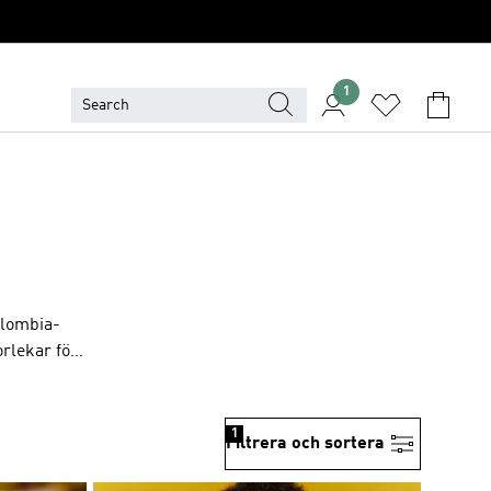
1
olombia-
orlekar för
lerande
ler firar
teros visar
1
Filtrera och sortera
nan trogen