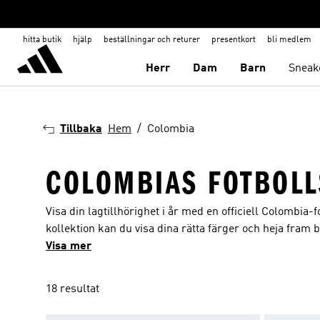
hitta butik
hjälp
beställningar och returer
presentkort
bli medlem
Herr
Dam
Barn
Sneak
Tillbaka
Hem
Colombia
COLOMBIAS FOTBOLL
Visa din lagtillhörighet i år med en officiell Colombia
kollektion kan du visa dina rätta färger och heja fram
både vuxna och barn. Colombia-tröjan är gjord i ett fö
Visa mer
meshinfällningar och ett elegant, vävt lagemblem. Den 
en rafflande seger. Våra colombianska lagtröjor och a
18 resultat
när de spelar, och de kommer garanterat att väcka din 
Cafeteros-supporter.