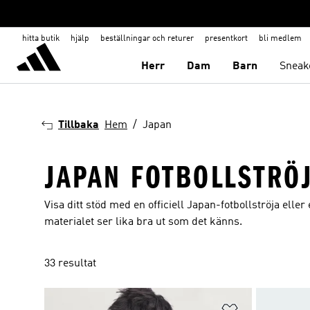
hitta butik
hjälp
beställningar och returer
presentkort
bli medlem
Herr
Dam
Barn
Sneak
Tillbaka
Hem
Japan
JAPAN FOTBOLLSTRÖ
Visa ditt stöd med en officiell Japan-fotbollströja elle
materialet ser lika bra ut som det känns.
33 resultat
Lägg till på ö