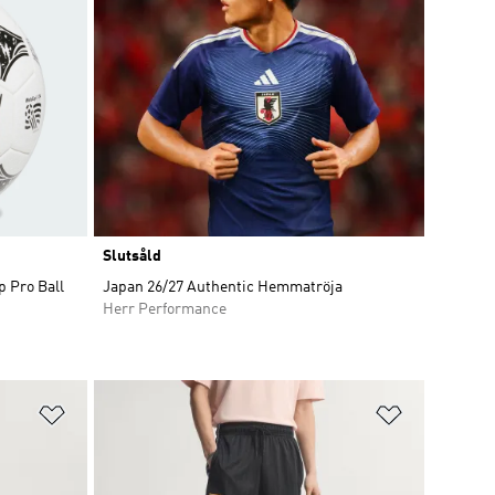
Slutsåld
 Pro Ball
Japan 26/27 Authentic Hemmatröja
Herr Performance
Lägg till på önskelistan
Lägg till p