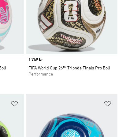
Price
1 749 kr
Boll
FIFA World Cup 26™ Trionda Finals Pro Boll
Performance
Lägg till på önskelistan
Lägg till p