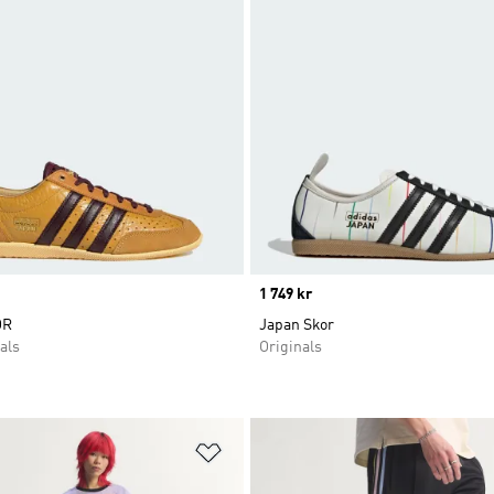
Price
1 749 kr
OR
Japan Skor
als
Originals
nskelistan
Lägg till på önskelistan