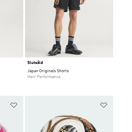
Slutsåld
Japan Originals Shorts
Herr Performance
Lägg till på önskelistan
Lägg till p