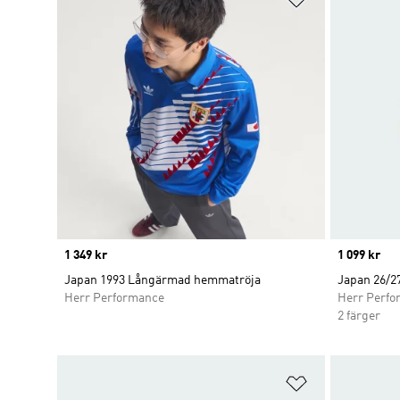
Price
1 349 kr
Price
1 099 kr
Japan 1993 Långärmad hemmatröja
Japan 26/2
Herr Performance
Herr Perfo
2 färger
Lägg till på ö