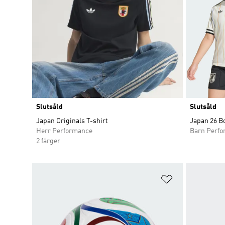
Slutsåld
Slutsåld
Japan Originals T-shirt
Japan 26 Bo
Herr Performance
Barn Perf
2 färger
Lägg till på ö