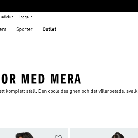
adiclub
Logga in
ers
Sporter
Outlet
JOR MED MERA
r ett komplett ställ. Den coola designen och det välarbetade, sval
nskelistan
Lägg till på önskelistan