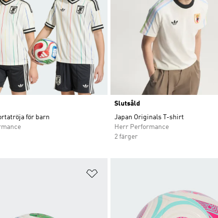
Slutsåld
rtatröja för barn
Japan Originals T-shirt
ormance
Herr Performance
2 färger
nskelistan
Lägg till på önskelistan