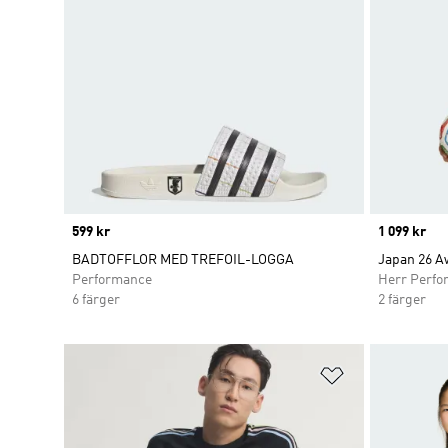
Price
599 kr
Price
1 099 kr
BADTOFFLOR MED TREFOIL-LOGGA
Japan 26 A
Performance
Herr Perfo
6 färger
2 färger
Lägg till på ö