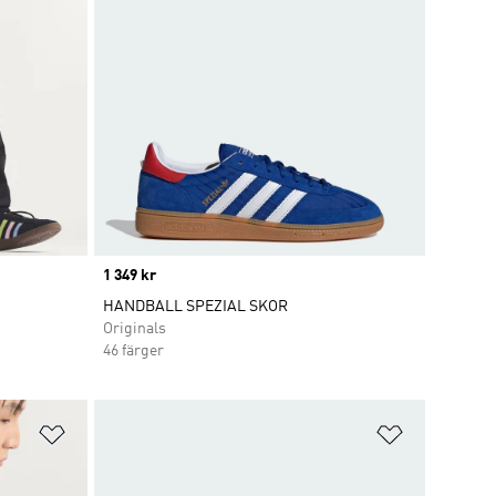
Price
1 349 kr
HANDBALL SPEZIAL SKOR
Originals
46 färger
Lägg till på önskelistan
Lägg till p