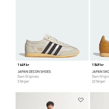
Price
1 649 kr
Price
1 549 kr
JAPAN DECON SHOES
JAPAN SK
Dam Originals
Dam Origin
5 färger
22 färger
Lägg till på ö