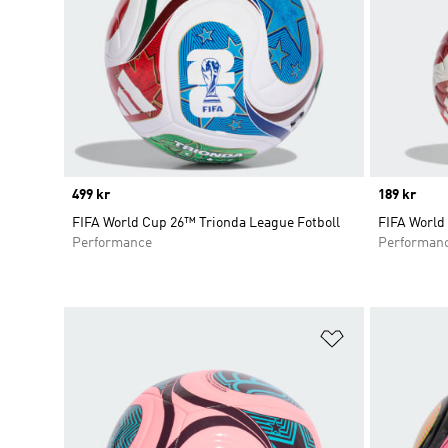
Price
499 kr
Price
189 kr
FIFA World Cup 26™ Trionda League Fotboll
FIFA World
Performance
Performan
Lägg till på ö