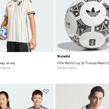
Slutsåld
way Jersey
FIFA World Cup 26 Trionda Mash Up
rmance
Performance
nskelistan
Lägg till på önskelistan