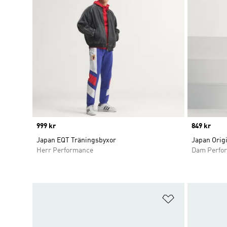
Price
999 kr
Price
849 kr
Japan EQT Träningsbyxor
Japan Orig
Herr Performance
Dam Perfo
Lägg till på ö