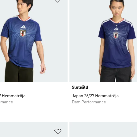
Slutsåld
7 Hemmatröja
Japan 26/27 Hemmatröja
rmance
Dam Performance
nskelistan
Lägg till på önskelistan