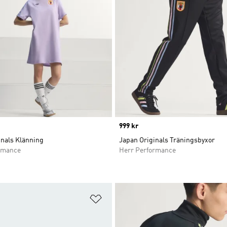
Price
999 kr
inals Klänning
Japan Originals Träningsbyxor
rmance
Herr Performance
nskelistan
Lägg till på önskelistan