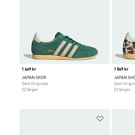
Price
1 449 kr
Price
1 549 kr
JAPAN SKOR
JAPAN SH
Dam Originals
Dam Origin
22 färger
22 färger
Lägg till på ö