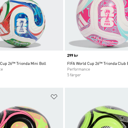
Price
299 kr
 Cup 26™ Trionda Mini Boll
FIFA World Cup 26™ Trionda Club 
ce
Performance
5 färger
nskelistan
Lägg till på önskelistan