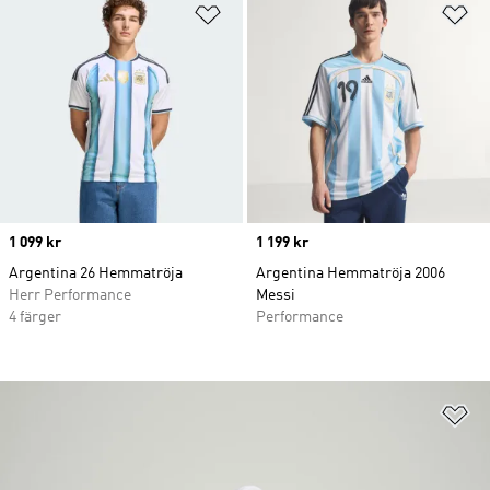
Lägg till på önskelistan
Lä
Price
1 099 kr
Price
1 199 kr
Argentina 26 Hemmatröja
Argentina Hemmatröja 2006
Herr Performance
Messi
4 färger
Performance
Lä