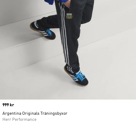
Price
999 kr
Argentina Originals Träningsbyxor
Herr Performance