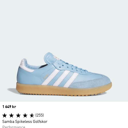
Price
1 649 kr
(255)
Samba Spikeless Golfskor
Performance