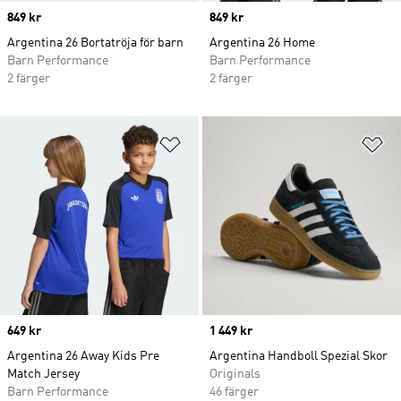
Price
849 kr
Price
849 kr
Argentina 26 Bortatröja för barn
Argentina 26 Home
Barn Performance
Barn Performance
2 färger
2 färger
Lägg till på önskelistan
Lä
Price
649 kr
Price
1 449 kr
Argentina 26 Away Kids Pre
Argentina Handboll Spezial Skor
Match Jersey
Originals
Barn Performance
46 färger