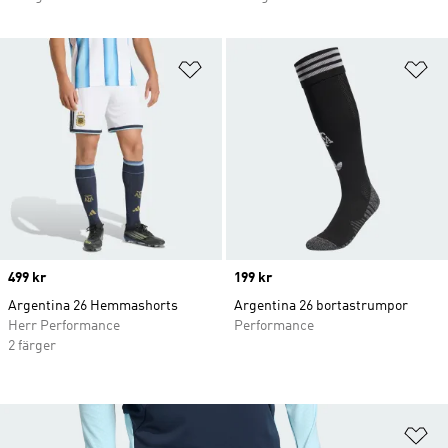
Lägg till på önskelistan
Lä
Price
499 kr
Price
199 kr
Argentina 26 Hemmashorts
Argentina 26 bortastrumpor
Herr Performance
Performance
2 färger
Lä