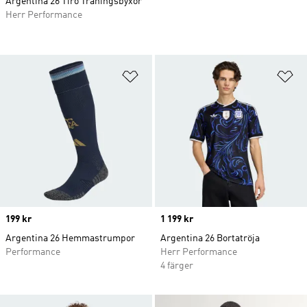
Argentina 26 Tiro Träningsbyxor
Herr Performance
Lägg till på önskelistan
Lä
Price
199 kr
Price
1 199 kr
Argentina 26 Hemmastrumpor
Argentina 26 Bortatröja
Performance
Herr Performance
4 färger