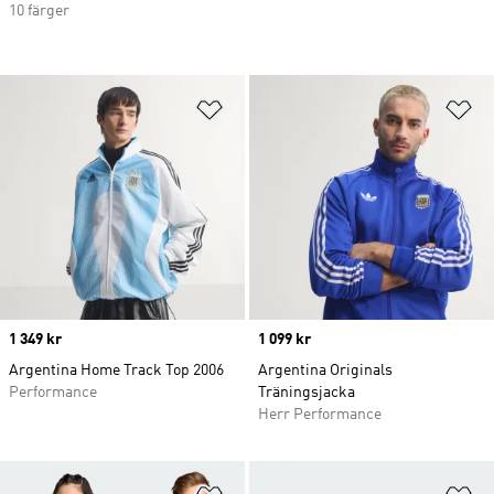
10 färger
Lägg till på önskelistan
Lä
Price
1 349 kr
Price
1 099 kr
Argentina Home Track Top 2006
Argentina Originals
Performance
Träningsjacka
Herr Performance
Lägg till på önskelistan
Lä