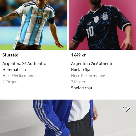
Slutsåld
Price
1 649 kr
Argentina 26 Authentic
Argentina 26 Authentic
Hemmatröja
Bortatröja
Herr Performance
Herr Performance
2 färger
2 färger
Spelartröja
Lä