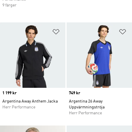
9 färger
Lägg till på önskelistan
Lä
Price
1 199 kr
Price
749 kr
Argentina Away Anthem Jacka
Argentina 26 Away
Herr Performance
Uppvärmningströja
Herr Performance