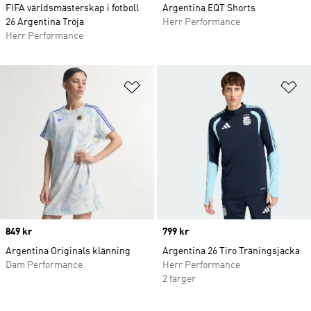
FIFA världsmästerskap i fotboll
Argentina EQT Shorts
26 Argentina Tröja
Herr Performance
Herr Performance
Lägg till på önskelistan
Lä
Price
849 kr
Price
799 kr
Argentina Originals klänning
Argentina 26 Tiro Träningsjacka
Dam Performance
Herr Performance
2 färger