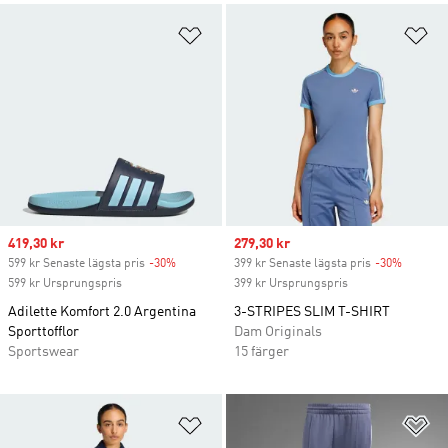
Lägg till på önskelistan
Lä
Sale price
419,30 kr
Sale price
279,30 kr
599 kr Senaste lägsta pris
-30%
Discount
399 kr Senaste lägsta pris
-30%
Discoun
599 kr Ursprungspris
399 kr Ursprungspris
Adilette Komfort 2.0 Argentina
3-STRIPES SLIM T-SHIRT
Sporttofflor
Dam Originals
Sportswear
15 färger
Lägg till på önskelistan
Lä