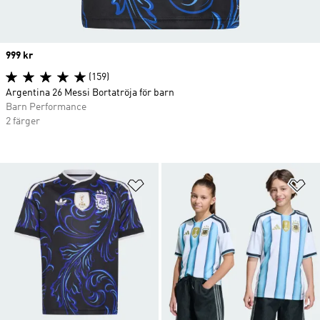
Price
999 kr
(159)
Argentina 26 Messi Bortatröja för barn
Barn Performance
2 färger
Lägg till på önskelistan
Lä