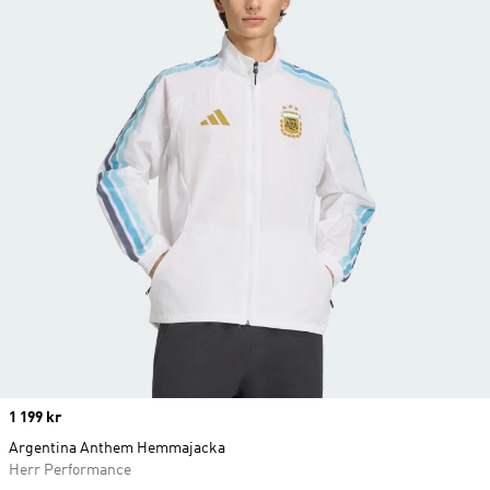
Price
1 199 kr
Argentina Anthem Hemmajacka
Herr Performance