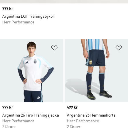
Price
999 kr
Argentina EQT Träningsbyxor
Herr Performance
Lägg till på önskelistan
Lä
Price
799 kr
Price
499 kr
Argentina 26 Tiro Träningsjacka
Argentina 26 Hemmashorts
Herr Performance
Herr Performance
2 färger
2 färger