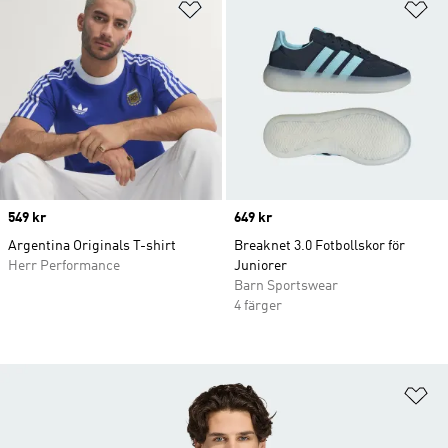
Lägg till på önskelistan
Lä
Price
549 kr
Price
649 kr
Argentina Originals T-shirt
Breaknet 3.0 Fotbollskor för
Herr Performance
Juniorer
Barn Sportswear
4 färger
Lä