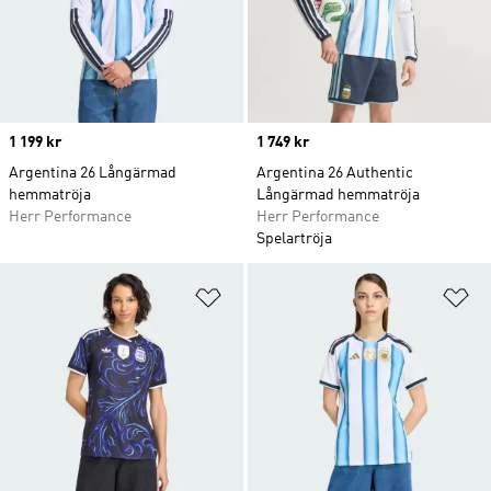
Price
1 199 kr
Price
1 749 kr
Argentina 26 Långärmad
Argentina 26 Authentic
hemmatröja
Långärmad hemmatröja
Herr Performance
Herr Performance
Spelartröja
Lägg till på önskelistan
Lä