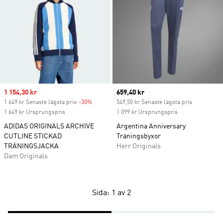
Sale price
1 154,30 kr
Current price
659,40 kr
1 649 kr Senaste lägsta pris
-30%
Discount
549,50 kr Senaste lägsta pris
1 649 kr Ursprungspris
1 099 kr Ursprungspris
ADIDAS ORIGINALS ARCHIVE
Argentina Anniversary
CUTLINE STICKAD
Träningsbyxor
TRÄNINGSJACKA
Herr Originals
Dam Originals
Sida: 1 av 2