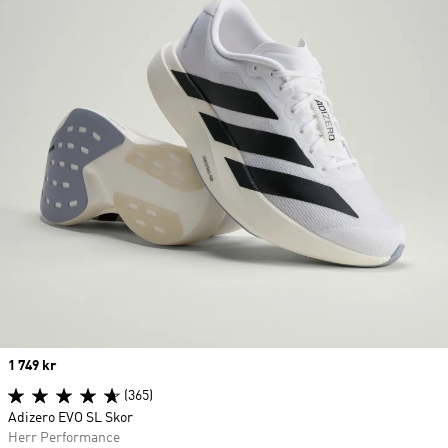
Price
1 749 kr
(365)
Adizero EVO SL Skor
Herr Performance