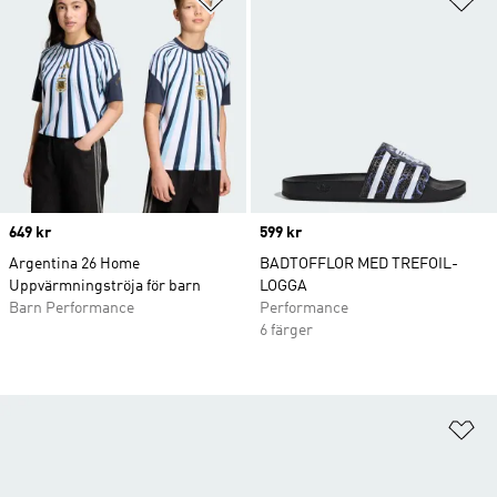
Price
649 kr
Price
599 kr
Argentina 26 Home
BADTOFFLOR MED TREFOIL-
Uppvärmningströja för barn
LOGGA
Barn Performance
Performance
6 färger
Lä