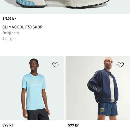
Price
1 749 kr
CLIMACOOL F50 SKOR
Originals
4 färger
Lägg till på önskelistan
Lä
Price
379 kr
Price
599 kr