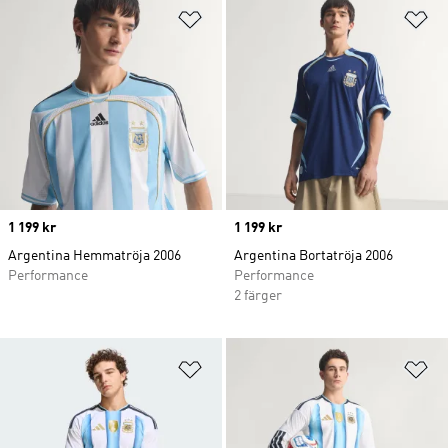
Lägg till på önskelistan
Lä
Price
1 199 kr
Price
1 199 kr
Argentina Hemmatröja 2006
Argentina Bortatröja 2006
Performance
Performance
2 färger
Lägg till på önskelistan
Lä