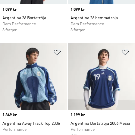
Price
1 099 kr
Price
1 099 kr
Argentina 26 Bortatröja
Argentina 26 hemmatröja
Dam Performance
Dam Performance
3 färger
3 färger
Lägg till på önskelistan
Lä
Price
1 349 kr
Price
1 199 kr
Argentina Away Track Top 2006
Argentina Bortatröja 2006 Messi
Performance
Performance