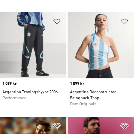
Lägg till på önskelistan
Lä
Price
1 099 kr
Price
1 099 kr
Argentina Träningsbyxor 2006
Argentina Reconstructed
Performance
Bringback Topp
Dam Originals
Lägg till på önskelistan
Lä