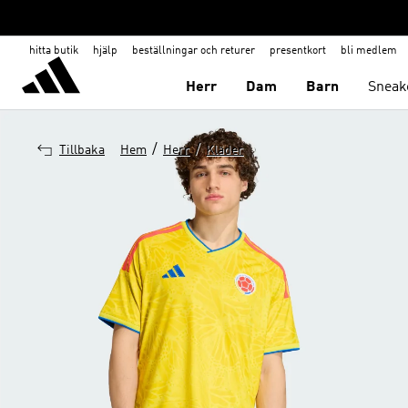
hitta butik
hjälp
beställningar och returer
presentkort
bli medlem
Herr
Dam
Barn
Sneak
/
/
Tillbaka
Hem
Herr
Kläder