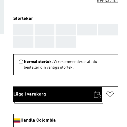
Rensa alla
Storlekar
AAA
AAA
AAA
AAA
AAA
AAA
AAA
AAA
Normal storlek.
Vi rekommenderar att du
beställer din vanliga storlek.
Lägg i varukorg
Handla Colombia