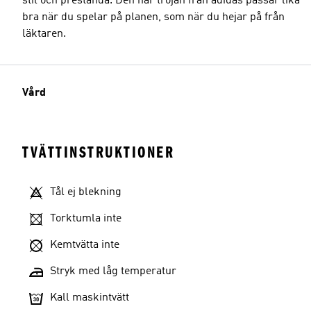
stil och prestanda. Den här tröjan från adidas passar lika
bra när du spelar på planen, som när du hejar på från
läktaren.
Vård
TVÄTTINSTRUKTIONER
Tål ej blekning
Torktumla inte
Kemtvätta inte
Stryk med låg temperatur
Kall maskintvätt