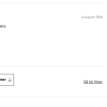
6 augusti 2026
able
oner
Gå till filter