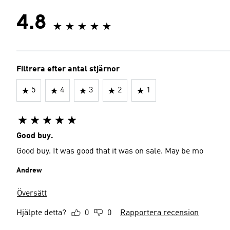
4.8
Filtrera efter antal stjärnor
5
4
3
2
1
Good buy.
Good buy. It was good that it was on sale. May be mo
Andrew
Översätt
Hjälpte detta?
0
0
Rapportera recension