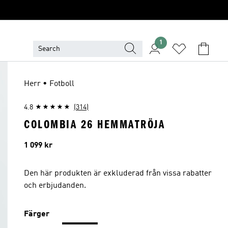
1
Herr • Fotboll
4.8
(314)
COLOMBIA 26 HEMMATRÖJA
Pris
1 099 kr
Den här produkten är exkluderad från vissa rabatter
och erbjudanden.
Färger