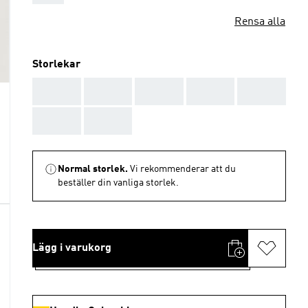
Rensa alla
Storlekar
AAA
AAA
AAA
AAA
AAA
AAA
AAA
Normal storlek.
Vi rekommenderar att du
beställer din vanliga storlek.
Lägg i varukorg