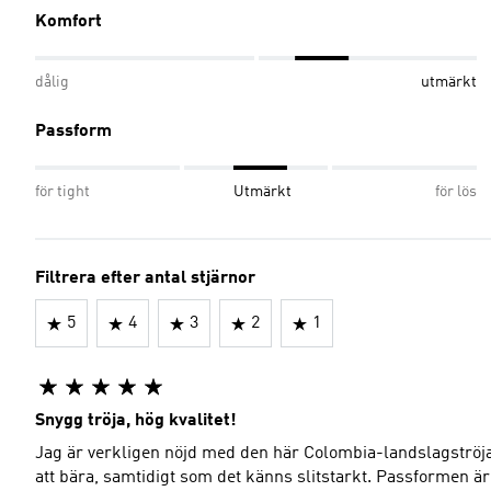
Komfort
dålig
utmärkt
Passform
för tight
Utmärkt
för lös
Filtrera efter antal stjärnor
5
4
3
2
1
Snygg tröja, hög kvalitet!
Jag är verkligen nöjd med den här Colombia-landslagströjan!
att bära, samtidigt som det känns slitstarkt. Passformen är utmärkt och