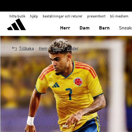
hitta butik
hjälp
beställningar och returer
presentkort
bli medlem
Herr
Dam
Barn
Sneak
/
/
Tillbaka
Hem
Herr
Kläder