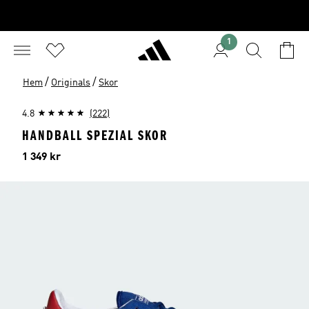
1
/
/
Hem
Originals
Skor
4.8
(222)
HANDBALL SPEZIAL SKOR
Pris
1 349 kr