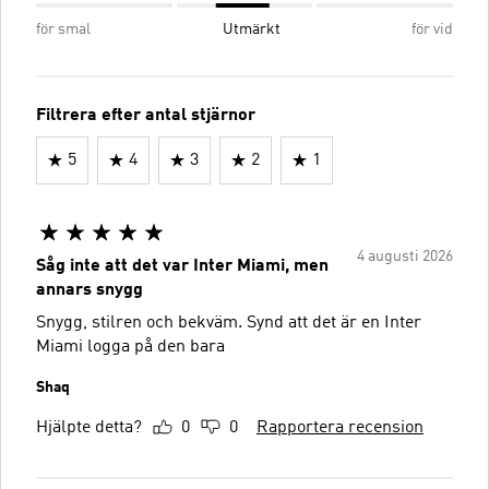
för smal
Utmärkt
för vid
Filtrera efter antal stjärnor
5
4
3
2
1
4 augusti 2026
Såg inte att det var Inter Miami, men
annars snygg
Snygg, stilren och bekväm. Synd att det är en Inter
Miami logga på den bara
Shaq
Hjälpte detta?
0
0
Rapportera recension