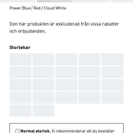
Power Blue / Red / Cloud White
Den här produkten är exkluderad från vissa rabatter
och erbjudanden.
Storlekar
AAA
AAA
AAA
AAA
AAA
AAA
AAA
AAA
AAA
AAA
AAA
AAA
AAA
AAA
AAA
AAA
AAA
AAA
AAA
AAA
AAA
AAA
Normal storlek.
Vi rekommenderar att du beställer