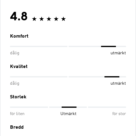
4.8
Komfort
dålig
utmärkt
Kvalitet
dålig
utmärkt
Storlek
för liten
Utmärkt
för stor
Bredd